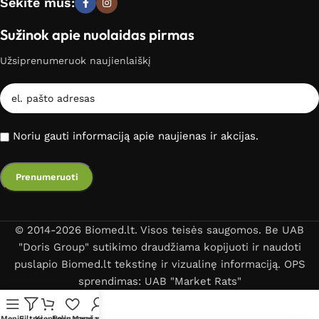
Sekite mus:
Sužinok apie nuolaidas pirmas
Užsiprenumeruok naujienlaiškį
Noriu gauti informaciją apie naujienas ir akcijas.
© 2014-2026 Biomed.lt. Visos teisės saugomos. Be UAB
"Doris Group" sutikimo draudžiama kopijuoti ir naudoti
puslapio Biomed.lt tekstinę ir vizualinę informaciją. OPS
sprendimas: UAB "Market Rats"
Meniu
Filtrai
Krepšelis
Norų sąrašas
Mano paskyra