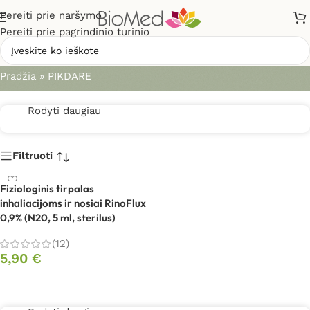
Pereiti prie naršymo
Pereiti prie pagrindinio turinio
PIKDARE
Pradžia
»
PIKDARE
Rodyti daugiau
Filtruoti
Fiziologinis tirpalas
inhaliacijoms ir nosiai RinoFlux
0,9% (N20, 5 ml, sterilus)
(12)
5,90
€
Į krepšelį