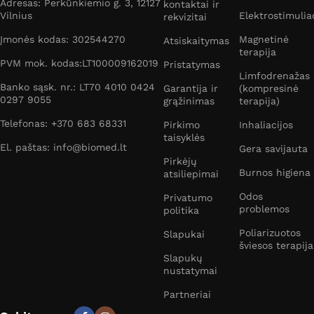
Adresas: Perkūnkiemio g. 3, 12127
kontaktai ir
Vilnius
Elektrostimulia
rekvizitai
Įmonės kodas: 302544270
Magnetinė
Atsiskaitymas
terapija
PVM mok. kodas:LT100009162019
Pristatymas
Limfodrenažas
Banko sąsk. nr.: LT70 4010 0424
Garantija ir
(kompresinė
0297 9055
grąžinimas
terapija)
Telefonas: +370 683 68331
Pirkimo
Inhaliacijos
taisyklės
El. paštas: info@biomed.lt
Gera savijauta
Pirkėjų
Burnos higiena
atsiliepimai
Odos
Privatumo
problemos
politika
Poliarizuotos
Slapukai
šviesos terapija
Slapukų
nustatymai
Partneriai