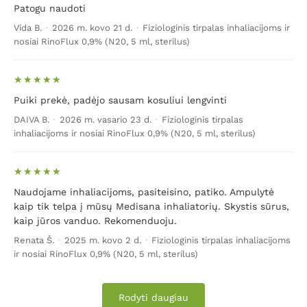
Patogu naudoti
Vida B.
·
2026 m. kovo 21 d.
·
Fiziologinis tirpalas inhaliacijoms ir
nosiai RinoFlux 0,9% (N20, 5 ml, sterilus)
Puiki prekė, padėjo sausam kosuliui lengvinti
DAIVA B.
·
2026 m. vasario 23 d.
·
Fiziologinis tirpalas
inhaliacijoms ir nosiai RinoFlux 0,9% (N20, 5 ml, sterilus)
Naudojame inhaliacijoms, pasiteisino, patiko. Ampulytė
kaip tik telpa į mūsų Medisana inhaliatorių. Skystis sūrus,
kaip jūros vanduo. Rekomenduoju.
Renata Š.
·
2025 m. kovo 2 d.
·
Fiziologinis tirpalas inhaliacijoms
ir nosiai RinoFlux 0,9% (N20, 5 ml, sterilus)
Rodyti daugiau