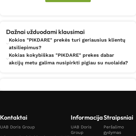
Dažnai užduodami klausimai
Kokios "PIKDARE" prekės turi geriausius klientų
atsiliepimus?
Kokias kokybiškas "PIKDARE" prekes dabar
akcijų metu galima nusipirkti pigiau su nuolaida?
Kontaktai
Informacija
Straipsniai
UAB Doris Group
UAB Doris
Peršalimo
Group
gydymas