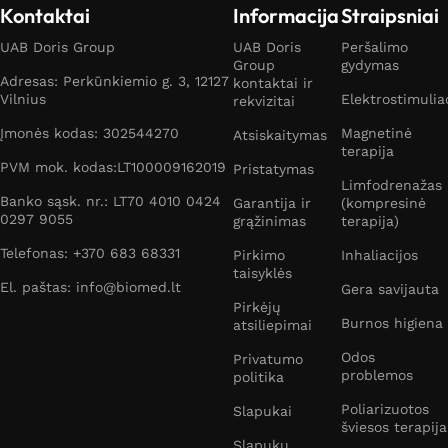
Kontaktai
Informacija
Straipsniai
UAB Doris Group
UAB Doris
Peršalimo
Group
gydymas
Adresas: Perkūnkiemio g. 3, 12127
kontaktai ir
Vilnius
Elektrostimulia
rekvizitai
Įmonės kodas: 302544270
Magnetinė
Atsiskaitymas
terapija
PVM mok. kodas:LT100009162019
Pristatymas
Limfodrenažas
Banko sąsk. nr.: LT70 4010 0424
Garantija ir
(kompresinė
0297 9055
grąžinimas
terapija)
Telefonas: +370 683 68331
Pirkimo
Inhaliacijos
taisyklės
El. paštas: info@biomed.lt
Gera savijauta
Pirkėjų
Burnos higiena
atsiliepimai
Odos
Privatumo
problemos
politika
Poliarizuotos
Slapukai
šviesos terapija
Slapukų