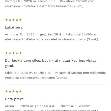
Viktorija P.
·
2026 m. sausio 30 d.
·
Pakaitiniai 130×88 mm
elektrodai ProRelax elektrostimuliatoriams (2 vnt.)
Labai gerai
Arnoldas D.
·
2025 m. gegužės 26 d.
·
Pakaitiniai 50x50mm
elektrodai ProRelax Wireless elektrostimuliatoriams (2 vnt.)
Dar laukia savo eilės, bet tikrai matau kad bus viskas
gerai.
Edita R.
·
2025 m. sausio 11 d.
·
Pakaitiniai 130×88 mm elektrodai
ProRelax elektrostimuliatoriams (2 vnt.)
Gera prekė.
Aušra T.
·
2024 m. gruodžio 4 d.
·
Pakaitiniai 50x50mm
elektrodai ProRelax Wireless elektrostimuliatoriams (2 vnt.)