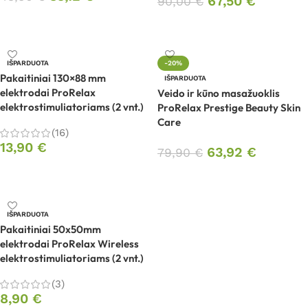
67,50
€
90,00
€
Į krepšelį
Daugiau
IŠPARDUOTA
-20%
Pakaitiniai 130×88 mm
IŠPARDUOTA
elektrodai ProRelax
Veido ir kūno masažuoklis
elektrostimuliatoriams (2 vnt.)
ProRelax Prestige Beauty Skin
Care
(16)
13,90
€
63,92
€
79,90
€
Daugiau
Daugiau
IŠPARDUOTA
Pakaitiniai 50x50mm
elektrodai ProRelax Wireless
elektrostimuliatoriams (2 vnt.)
(3)
8,90
€