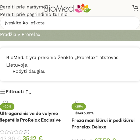
Pereiti prie naršymo
Pereiti prie pagrindinio turinio
Prorelax
Pradžia
»
Prorelax
BioMed.lt yra prekinio ženklo „Prorelax“ atstovas
Lietuvoje.
Rodyti daugiau
Filtruoti
-20%
-25%
Ultragarsinis veido valymo
IŠPARDUOTA
šepetėlis ProRelax Exclusive
Freza manikiūrui ir pedikiūrui
Prorelax Deluxe
(2)
35,12
€
43,90
€