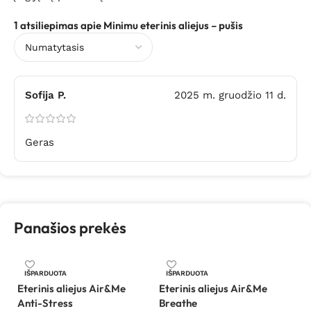
1 atsiliepimas apie
Minimu eterinis aliejus – pušis
Sofija P.
2025 m. gruodžio 11 d.
Geras
Panašios prekės
IŠPARDUOTA
IŠPARDUOTA
Eterinis aliejus Air&Me
Eterinis aliejus Air&Me
Fi
Anti-Stress
Breathe
dr