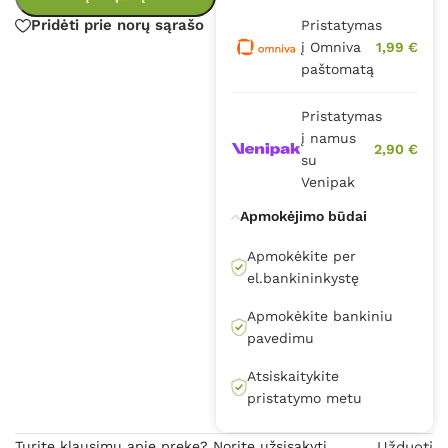
Pridėti prie norų sąrašo
Pristatymas
į Omniva
1,99 €
paštomatą
Pristatymas
į namus
2,90 €
su
Venipak
Apmokėjimo būdai
Apmokėkite per
el.bankininkystę
Apmokėkite bankiniu
pavedimu
Atsiskaitykite
pristatymo metu
Turite klausimų apie prekę? Norite užsisakyti
Užduoti