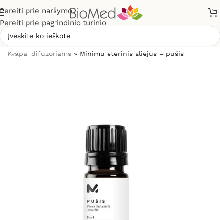
Pereiti prie naršymo
Pereiti prie pagrindinio turinio
Pradžia
»
Sveikiems namams
»
Kvapų difuzoriai ir kvapai
»
Kvapai difuzoriams
»
Minimu eterinis aliejus – pušis