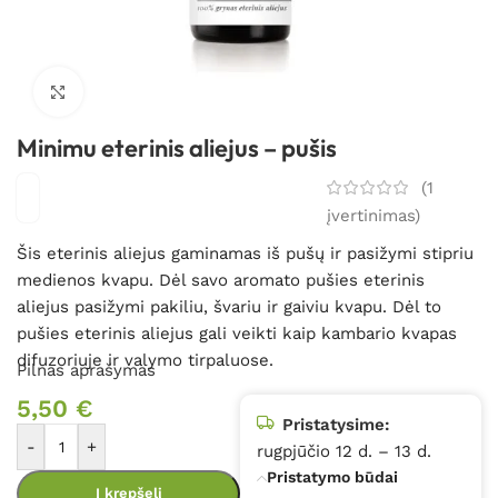
Spustelėkite, kad padidintumėte
Minimu eterinis aliejus – pušis
(
1
įvertinimas)
Šis eterinis aliejus gaminamas iš pušų ir pasižymi stipriu
medienos kvapu. Dėl savo aromato pušies eterinis
aliejus pasižymi pakiliu, švariu ir gaiviu kvapu. Dėl to
pušies eterinis aliejus gali veikti kaip kambario kvapas
difuzoriuje ir valymo tirpaluose.
Pilnas aprašymas
5,50
€
Pristatysime:
-
+
rugpjūčio 12 d. – 13 d.
Pristatymo būdai
Į krepšelį