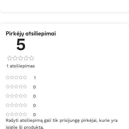
Pirkėjų atsiliepimai
5
1 atsiliepimas
1
0
0
0
0
Rašyti atsiliepimą gali tik prisijungę pirkėjai, kurie yra
įsigiję šį produktą.