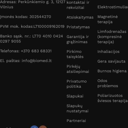
Adresas: Perkūnkiemio g. 3, 12127
kontaktai ir
Vilnius
Elektrostimulia
rekvizitai
Įmonės kodas: 302544270
Magnetinė
Atsiskaitymas
terapija
PVM mok. kodas:LT100009162019
Pristatymas
Limfodrenažas
Banko sąsk. nr.: LT70 4010 0424
Garantija ir
(kompresinė
0297 9055
grąžinimas
terapija)
Telefonas: +370 683 68331
Pirkimo
Inhaliacijos
taisyklės
El. paštas: info@biomed.lt
Gera savijauta
Pirkėjų
Burnos higiena
atsiliepimai
Odos
Privatumo
problemos
politika
Poliarizuotos
Slapukai
šviesos terapija
Slapukų
nustatymai
Partneriai