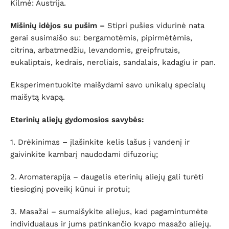
Kilmė: Austrija.
Mišinių idėjos su pušim –
Stipri pušies vidurinė nata
gerai susimaišo su: bergamotėmis, pipirmėtėmis,
citrina, arbatmedžiu, levandomis, greipfrutais,
eukaliptais, kedrais, neroliais, sandalais, kadagiu ir pan.
Eksperimentuokite maišydami savo unikalų specialų
maišytą kvapą.
Eterinių aliejų gydomosios savybės:
1. Drėkinimas
–
įlašinkite kelis lašus į vandenį ir
gaivinkite kambarį naudodami difuzorių;
2. Aromaterapija – daugelis eterinių aliejų gali turėti
tiesioginį poveikį kūnui ir protui;
3. Masažai – sumaišykite aliejus, kad pagamintumėte
individualaus ir jums patinkančio kvapo masažo aliejų.