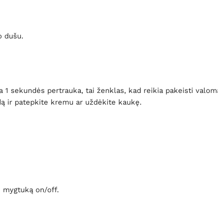
o dušu.
1 sekundės pertrauka, tai ženklas, kad reikia pakeisti valomą 
ą ir patepkite kremu ar uždėkite kaukę.
e mygtuką on/off.