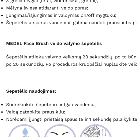
3 greičio lygiai (lėtai, vidutiniškai, greitai);
Mėlyna šviesa atidaranti veido poras;
Įjungimas/išjungimas ir valdymas on/off mygtuku;
Šepetėlis atsparus vandeniui, galima naudoti prausiantis p
MEDEL Face Brush veido valymo šepetėlis
Šepetėlis atlieka valymo veiksmą 20 sekundžių, po to būna 
po 20 sekundžių. Po procedūros kruopščiai nuplaukite veid
Šepetėlio naudojimas:
Sudrėkinkite šepetėlio antgalį vandeniu;
Veidą patepkite prausikliu;
Norėdami įjungti prietaisą spausite ir 1 sekundę palaikykit