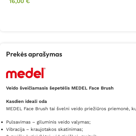
16,00
€
Prekės aprašymas
Veido šveičiamasis šepetėlis MEDEL Face Brush
Kasdien ideali oda
MEDEL Face Brush tai švelni veido priežiūros priemonė, kuri 
Pulsavimas – giluminis veido valymas;
Vibracija – kraujotakos skatinimas;