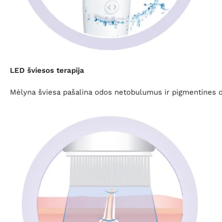
LED šviesos terapija
Mėlyna šviesa pašalina odos netobulumus ir pigmentines dė