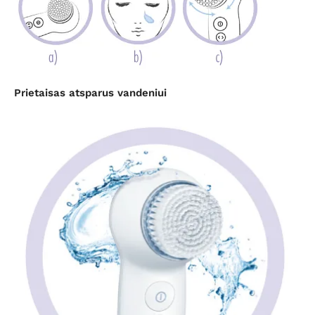
Prietaisas atsparus vandeniui