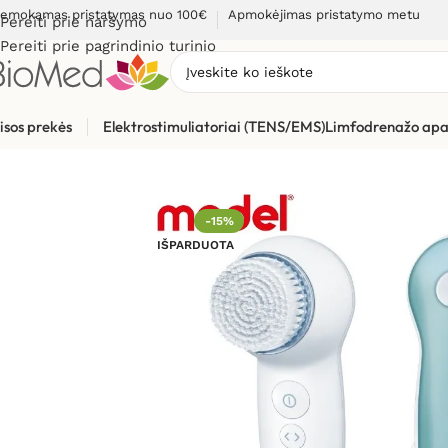
emokamas pristatymas nuo 100€
Apmokėjimas pristatymo metu
Pereiti prie naršymo
Pereiti prie pagrindinio turinio
isos prekės
Elektrostimuliatoriai (TENS/EMS)
Limfodrenažo apa
Pradžia
»
Grožio priežiūrai, odos problemoms
»
Grožio puoselė
-15%
IŠPARDUOTA