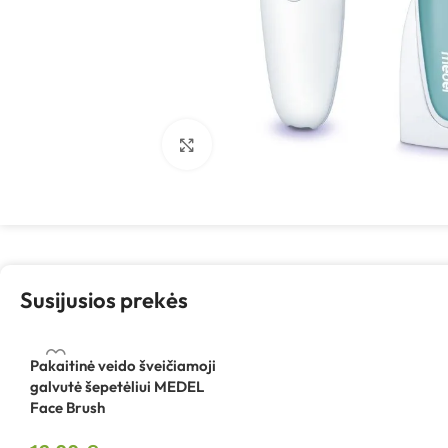
Spustelėkite, kad padidintumėte
Susijusios prekės
Pakaitinė veido šveičiamoji
galvutė šepetėliui MEDEL
Face Brush