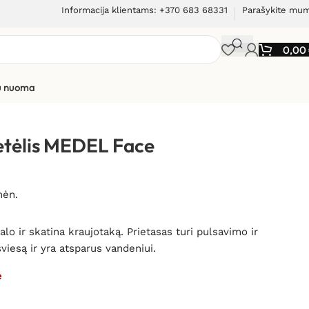
Informacija klientams: +370 683 68331
Parašykite mu
0,00
ių nuoma
petėlis MEDEL Face
mėn.
lo ir skatina kraujotaką. Prietasas turi pulsavimo ir
šviesą ir yra atsparus vandeniui.
e