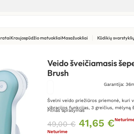
ratai
Kraujospūdžio matuokliai
Masažuokliai
Kūdikių svarstykl
jimo priemonės
»
Veido šveičiamasis šepetėlis MEDEL Face Brush
Veido šveičiamasis še
Brush
Garantija: 36
Švelni veido priežiūros priemonė, kuri va
vibracijos funkcijas, 3 greičius, mėlyną 
Pilnas aprašymas
41,65
€
Neturim
49,00
€
Neturime