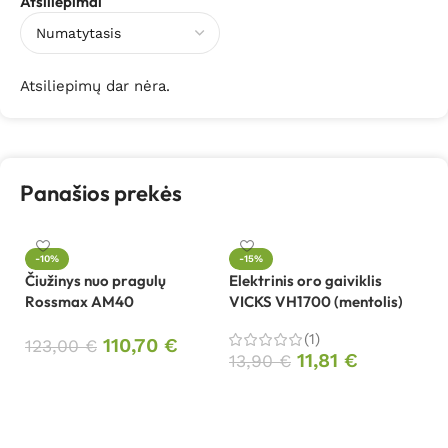
Atsiliepimai
Atsiliepimų dar nėra.
Panašios prekės
-10%
-15%
Čiužinys nuo pragulų
Elektrinis oro gaiviklis
Et
Rossmax AM40
VICKS VH1700 (mentolis)
B
(1)
110,70
€
8
123,00
€
11,81
€
13,90
€
Į krepšelį
Į krepšelį