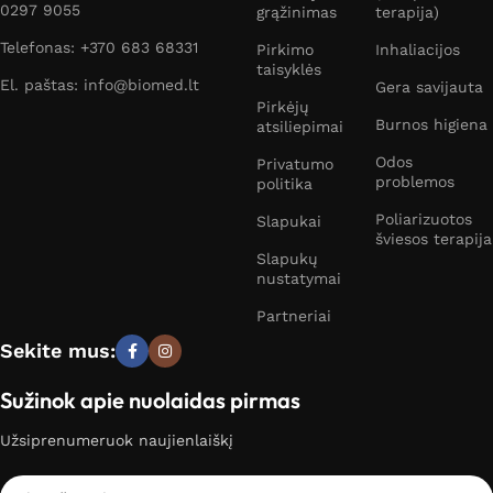
0297 9055
grąžinimas
terapija)
Telefonas: +370 683 68331
Pirkimo
Inhaliacijos
taisyklės
El. paštas: info@biomed.lt
Gera savijauta
Pirkėjų
Burnos higiena
atsiliepimai
Odos
Privatumo
problemos
politika
Poliarizuotos
Slapukai
šviesos terapija
Slapukų
nustatymai
Partneriai
Sekite mus:
Sužinok apie nuolaidas pirmas
Užsiprenumeruok naujienlaiškį