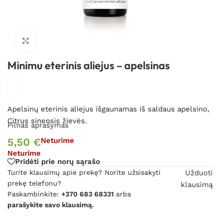
Spustelėkite, kad padidintumėte
Minimu eterinis aliejus – apelsinas
Apelsinų eterinis aliejus išgaunamas iš saldaus apelsino,
Citrus sinensis žievės.
Pilnas aprašymas
5,50
€
Neturime
Neturime
Pridėti prie norų sąrašo
Turite klausimų apie prekę? Norite užsisakyti
Užduoti
prekę telefonu?
klausimą
Paskambinkite:
+370 683 68331
arba
parašykite savo klausimą.