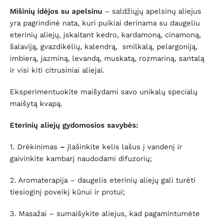
Mišinių idėjos su apelsinu
– saldžiųjų apelsinų aliejus
yra pagrindinė nata, kuri puikiai derinama su daugeliu
eterinių aliejų, įskaitant kedro, kardamoną, cinamoną,
šalaviją, gvazdikėlių, kalendrą, smilkalą, pelargoniją,
imbierą, jazminą, levandą, muskatą, rozmariną, santalą
ir visi kiti citrusiniai aliejai.
Eksperimentuokite maišydami savo unikalų specialų
maišytą kvapą.
Eterinių aliejų gydomosios savybės:
1. Drėkinimas
–
įlašinkite kelis lašus į vandenį ir
gaivinkite kambarį naudodami difuzorių;
2. Aromaterapija – daugelis eterinių aliejų gali turėti
tiesioginį poveikį kūnui ir protui;
3. Masažai – sumaišykite aliejus, kad pagamintumėte