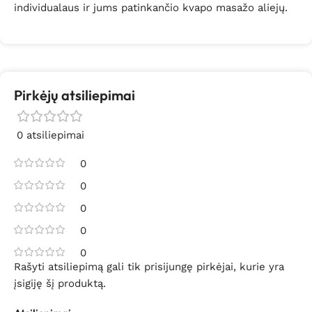
individualaus ir jums patinkančio kvapo masažo aliejų.
Pirkėjų atsiliepimai
0 atsiliepimai
0
0
0
0
0
Rašyti atsiliepimą gali tik prisijungę pirkėjai, kurie yra
įsigiję šį produktą.