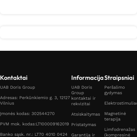
Kontaktai
Informacija
Straipsniai
UAB Doris Group
UAB Doris
Peršalimo
Group
gydymas
Adresas: Perkūnkiemio g. 3, 12127
kontaktai ir
Vilnius
Elektrostimulia
rekvizitai
Įmonės kodas: 302544270
Magnetinė
Atsiskaitymas
terapija
PVM mok. kodas:LT100009162019
Pristatymas
Limfodrenažas
Banko sąsk. nr.: LT70 4010 0424
Garantija ir
(kompresinė