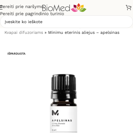
Pereiti prie naršymo
Pereiti prie pagrindinio turinio
Pradžia
»
Sveikiems namams
»
Kvapų difuzoriai ir kvapai
»
Kvapai difuzoriams
»
Minimu eterinis aliejus – apelsinas
IŠPARDUOTA