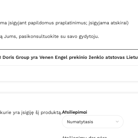
ma įsigyjant papildomus praplatinimus; įsigyjama atskirai)
ą Jums, pasikonsultuokite su savo gydytoju.
 Doris Group yra Venen Engel prekinio ženklo atstovas Lietu
Atsiliepimai
 kurie yra įsigiję šį produktą.
Atsiliepimų dar nėra.