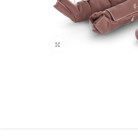
Spustelėkite, kad padidintumėte