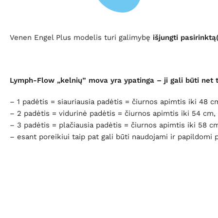
Venen Engel Plus modelis turi galimybę
išjungti pasirinkt
Lymph-Flow „kelnių” mova yra ypatinga – ji gali būti net t
– 1 padėtis = siauriausia padėtis = čiurnos apimtis iki 48 
– 2 padėtis = vidurinė padėtis = čiurnos apimtis iki 54 cm,
– 3 padėtis = plačiausia padėtis = čiurnos apimtis iki 58 c
– esant poreikiui taip pat gali būti naudojami ir papildomi