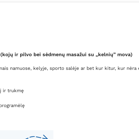
(kojų ir pilvo bei sėdmenų masažui su „kelnių” mova)
s namuose, kelyje, sporto salėje ar bet kur kitur, kur nėra e
į ir trukmę
 programėlę