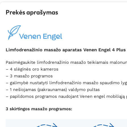
Prekės aprašymas
Limfodrenažinio masažo aparatas Venen Engel 4 Plus 
Pasimėgaukite limfodrenažinio masažo teikiamais malonumai
– 4 slėginės oro kameros
– 3 masažo programos
– galimybė nustatyti limfodrenažinio masažo spaudimo lyg
– 1 nešiojamas (pakraunamas) valdymo pultas
– papildomos programos naudojant Venen engel mobiliąją
3 skirtingos masažo programos: