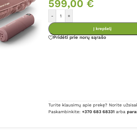
599,00
€
-
+
Į krepšelį
Pridėti prie norų sąrašo
Turite klausimų apie prekę? Norite užsisa
Paskambinkite:
+370 683 68331
arba
para