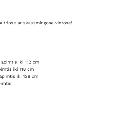
 jautriose ar skausmingose vietose!
 apimtis iki 112 cm
imtis iki 118 cm
apimtis iki 128 cm
pimtis