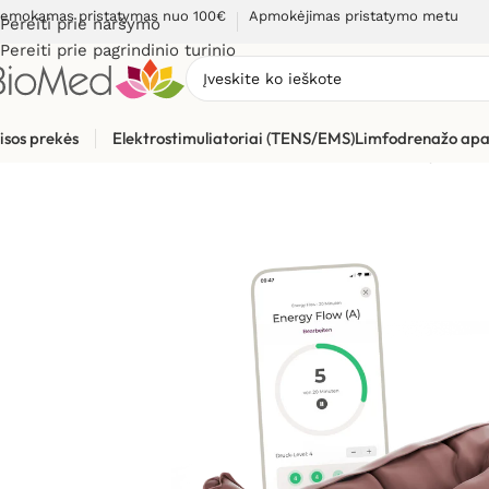
emokamas pristatymas nuo 100€
Apmokėjimas pristatymo metu
Pereiti prie naršymo
Pereiti prie pagrindinio turinio
isos prekės
Elektrostimuliatoriai (TENS/EMS)
Limfodrenažo apa
Pradžia
»
Masažuokliai
»
Limfodrenažiniai aparatai ir jų dalys