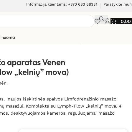
Informacija klientams: +370 683 68331
Parašykite mu
0,00
ių nuoma
enen Engel Plus (su Lymph-Flow “kelnių” mova)
žo aparatas Venen
low „kelnių” mova)
mėn.
mas, naujos išskirtinės spalvos Limfodrenažinio masažo
dmenų masažui. Komplekte su Lymph-Flow „kelnių” mova. 4
amos, deaktyvuojamos kameros, reguliuojama masažo