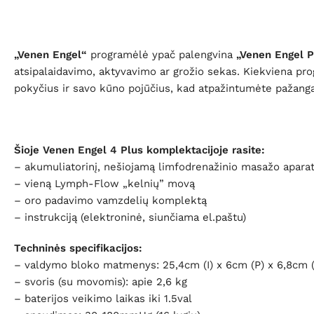
„Venen Engel“
programėlė ypač palengvina
„Venen Engel P
atsipalaidavimo, aktyvavimo ar grožio sekas. Kiekviena prog
pokyčius ir savo kūno pojūčius, kad atpažintumėte pažangą
Šioje Venen Engel 4 Plus komplektacijoje rasite:
– akumuliatorinį, nešiojamą limfodrenažinio masažo apara
– vieną Lymph-Flow „kelnių” movą
– oro padavimo vamzdelių komplektą
– instrukciją (elektroninė, siunčiama el.paštu)
Techninės specifikacijos:
– valdymo bloko matmenys: 25,4cm (I) x 6cm (P) x 6,8cm 
– svoris (su movomis): apie 2,6 kg
– baterijos veikimo laikas iki 1.5val