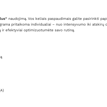
lus“
naudojimą. Vos keliais paspaudimais galite pasirinkti p
rama pritaikoma individualiai – nuo ​​intensyvumo iki atskirų 
 ir efektyviai optimizuotumėte savo rutiną.
tą
(A)