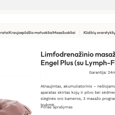
ratai
Kraujospūdžio matuokliai
Masažuokliai
Kūdikių svarstykl
»
Limfodrenažiniai aparatai
»
Limfodrenažinio masažo aparatas V
Limfodrenažinio masa
Engel Plus (su Lymph-F
Garantija: 24
Atnaujintas, akumuliatorinis – nešioja
aparatas skirtas kojų ir pilvo bei sė
slėginės oro kameros, 3 masažo progr
trukmė.
Pilnas aprašymas