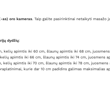
ą(-as) oro kameras
. Taip galite pasirinktinai netaikyti masažo
rijų dydžių
:
cm, kelių apimtis iki 60 cm, šlaunų apimtis iki 68 cm, juosmens
 kelių apimtis iki 66 cm, šlaunų apimtis iki 74 cm, juosmens ap
m, kelių apimtis iki 70 cm, šlaunų apimtis iki 78 cm, juosmens 
 praplatinimai, kurie dar 10 cm padidins galimas maksimalias a