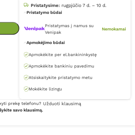
Pristatysime:
rugpjūčio 7 d. – 10 d.
Pristatymo būdai
Pristatymas į namus su
Nemokamai
Venipak
Apmokėjimo būdai
Apmokėkite per el.bankininkystę
Apmokėkite bankiniu pavedimu
Atsiskaitykite pristatymo metu
Mokėkite lizingu
kyti prekę telefonu?
Užduoti klausimą
šykite savo klausimą.