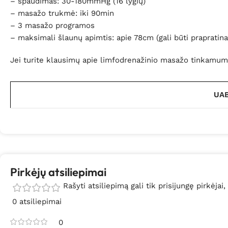
– spaudimas: 30-180mmHg (16 lygių)
– masažo trukmė: iki 90min
– 3 masažo programos
– maksimali šlaunų apimtis: apie 78cm (gali būti prapratina
Jei turite klausimų apie limfodrenažinio masažo tinkamum
UAB
Pirkėjų atsiliepimai
Rašyti atsiliepimą gali tik prisijungę pirkėjai,
0 atsiliepimai
0