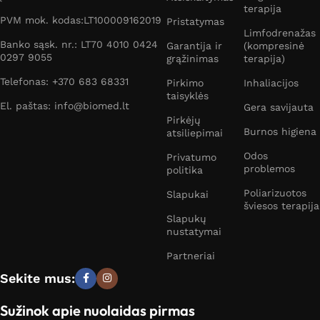
terapija
PVM mok. kodas:LT100009162019
Pristatymas
Limfodrenažas
Banko sąsk. nr.: LT70 4010 0424
Garantija ir
(kompresinė
0297 9055
grąžinimas
terapija)
Telefonas: +370 683 68331
Pirkimo
Inhaliacijos
taisyklės
El. paštas: info@biomed.lt
Gera savijauta
Pirkėjų
Burnos higiena
atsiliepimai
Odos
Privatumo
problemos
politika
Poliarizuotos
Slapukai
šviesos terapija
Slapukų
nustatymai
Partneriai
Sekite mus:
Sužinok apie nuolaidas pirmas