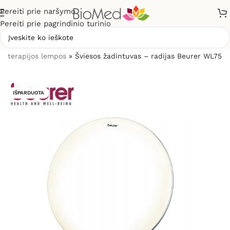
Pereiti prie naršymo
Pereiti prie pagrindinio turinio
Pradžia
»
Sveikatos priežiūrai
»
Antidepresinės šviesos
terapijos lempos
»
Šviesos žadintuvas – radijas Beurer WL75
IŠPARDUOTA