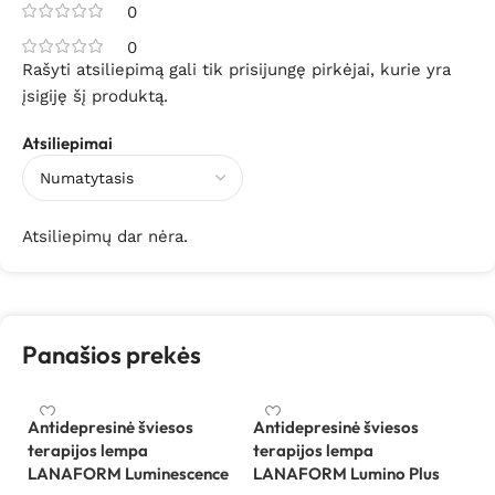
0
0
Rašyti atsiliepimą gali tik prisijungę pirkėjai, kurie yra
įsigiję šį produktą.
Atsiliepimai
Atsiliepimų dar nėra.
Panašios prekės
Antidepresinė šviesos
Antidepresinė šviesos
terapijos lempa
terapijos lempa
LE
LANAFORM Luminescence
LANAFORM Lumino Plus
Be