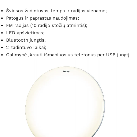
Šviesos žadintuvas, lempa ir radijas viename;
Patogus ir paprastas naudojimas;
FM radijas (
10 radijo stočių atmintis);
LED apšvietimas;
Bluetooth jungtis;
2 žadintuvo laikai;
Galimybė įkrauti išmaniuosius telefonus per USB jungtį.