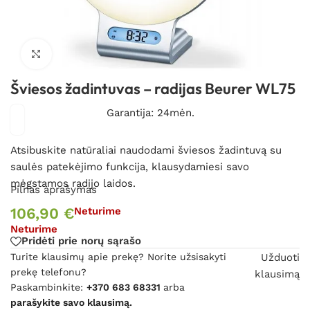
Spustelėkite, kad padidintumėte
Šviesos žadintuvas – radijas Beurer WL75
Garantija: 24mėn.
Atsibuskite natūraliai naudodami šviesos žadintuvą su
saulės patekėjimo funkcija, klausydamiesi savo
mėgstamos radijo laidos.
Pilnas aprašymas
106,90
€
Neturime
Neturime
Pridėti prie norų sąrašo
Turite klausimų apie prekę? Norite užsisakyti
Užduoti
prekę telefonu?
klausimą
Paskambinkite:
+370 683 68331
arba
parašykite savo klausimą.