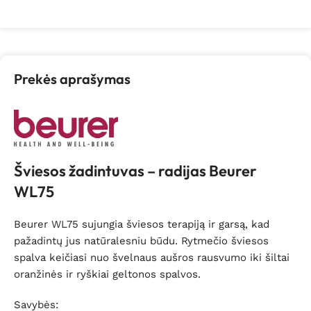
Prekės aprašymas
Šviesos žadintuvas – radijas Beurer
WL75
Beurer WL75 sujungia šviesos terapiją ir garsą, kad
pažadintų jus natūralesniu būdu. Rytmečio šviesos
spalva keičiasi nuo švelnaus aušros rausvumo iki šiltai
oranžinės ir ryškiai geltonos spalvos.
Savybės: