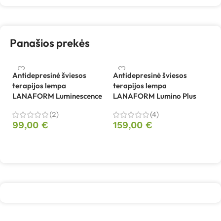
Panašios prekės
Antidepresinė šviesos
Antidepresinė šviesos
terapijos lempa
terapijos lempa
In
LANAFORM Luminescence
LANAFORM Lumino Plus
le
(2)
(4)
99,00
€
159,00
€
4
Į krepšelį
Į krepšelį