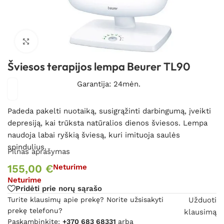
Spustelėkite, kad padidintumėte
Šviesos terapijos lempa Beurer TL90
Garantija: 24mėn.
Padeda pakelti nuotaiką, susigrąžinti darbingumą, įveikti
depresiją, kai trūksta natūralios dienos šviesos. Lempa
naudoja labai ryškią šviesą, kuri imituoja saulės
spindulius.
Pilnas aprašymas
155,00
€
Neturime
Neturime
Pridėti prie norų sąrašo
Turite klausimų apie prekę? Norite užsisakyti
Užduoti
prekę telefonu?
klausimą
Paskambinkite:
+370 683 68331
arba