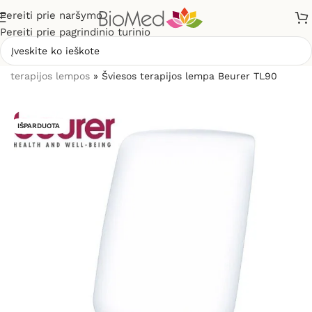
Pereiti prie naršymo
Pereiti prie pagrindinio turinio
Pradžia
»
Sveikatos priežiūrai
»
Antidepresinės šviesos
terapijos lempos
»
Šviesos terapijos lempa Beurer TL90
IŠPARDUOTA