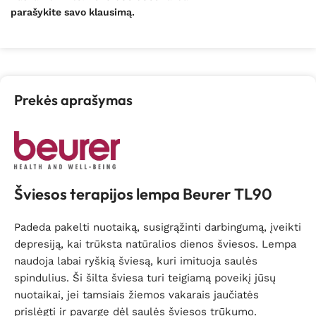
parašykite savo klausimą.
Prekės aprašymas
Šviesos terapijos lempa Beurer TL90
Padeda pakelti nuotaiką, susigrąžinti darbingumą, įveikti
depresiją, kai trūksta natūralios dienos šviesos. Lempa
naudoja labai ryškią šviesą, kuri imituoja saulės
spindulius. Ši šilta šviesa turi teigiamą poveikį jūsų
nuotaikai, jei tamsiais žiemos vakarais jaučiatės
prislėgti ir pavargę dėl saulės šviesos trūkumo.