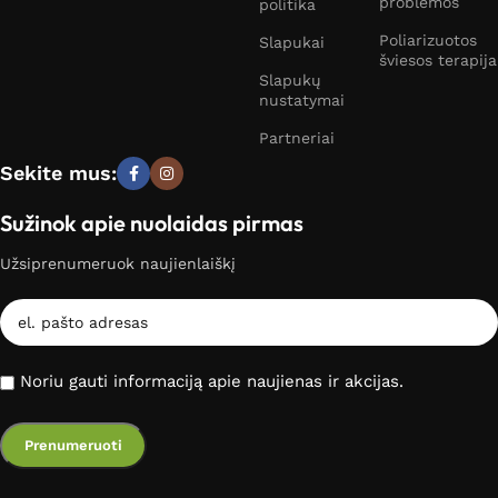
problemos
politika
Poliarizuotos
Slapukai
šviesos terapija
Slapukų
nustatymai
Partneriai
Sekite mus:
Sužinok apie nuolaidas pirmas
Užsiprenumeruok naujienlaiškį
Noriu gauti informaciją apie naujienas ir akcijas.