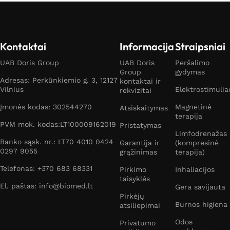
Kontaktai
Informacija
Straipsniai
UAB Doris Group
UAB Doris
Peršalimo
Group
gydymas
Adresas: Perkūnkiemio g. 3, 12127
kontaktai ir
Vilnius
Elektrostimulia
rekvizitai
Įmonės kodas: 302544270
Magnetinė
Atsiskaitymas
terapija
PVM mok. kodas:LT100009162019
Pristatymas
Limfodrenažas
Banko sąsk. nr.: LT70 4010 0424
Garantija ir
(kompresinė
0297 9055
grąžinimas
terapija)
Telefonas: +370 683 68331
Pirkimo
Inhaliacijos
taisyklės
El. paštas: info@biomed.lt
Gera savijauta
Pirkėjų
Burnos higiena
atsiliepimai
Odos
Privatumo