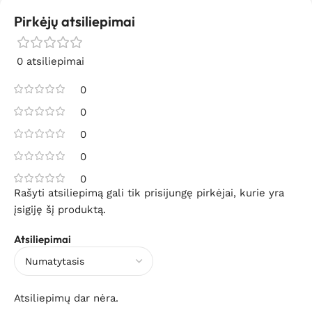
Pirkėjų atsiliepimai
0 atsiliepimai
0
0
0
0
0
Rašyti atsiliepimą gali tik prisijungę pirkėjai, kurie yra
įsigiję šį produktą.
Atsiliepimai
Atsiliepimų dar nėra.