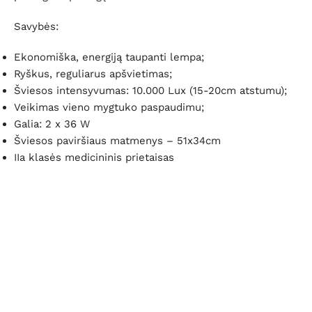
Savybės:
Ekonomiška, energiją taupanti lempa;
Ryškus, reguliarus apšvietimas;
Šviesos intensyvumas: 10.000 Lux (15-20cm atstumu);
Veikimas vieno mygtuko paspaudimu;
Galia:
2 x 36 W
Šviesos paviršiaus matmenys – 51x34cm
IIa klasės medicininis prietaisas