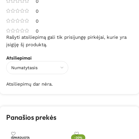
0
0
0
0
Rašyti atsiliepimą gali tik prisijungę pirkėjai, kurie yra
įsigiję šį produktą.
Atsiliepimai
Atsiliepimų dar nėra.
Panašios prekės
IŠPARDUOTA
-30%