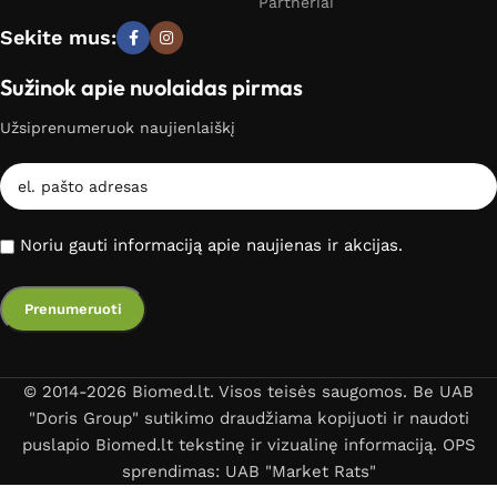
Partneriai
Sekite mus:
Sužinok apie nuolaidas pirmas
Užsiprenumeruok naujienlaiškį
Noriu gauti informaciją apie naujienas ir akcijas.
© 2014-2026 Biomed.lt. Visos teisės saugomos. Be UAB
"Doris Group" sutikimo draudžiama kopijuoti ir naudoti
puslapio Biomed.lt tekstinę ir vizualinę informaciją. OPS
sprendimas: UAB "Market Rats"