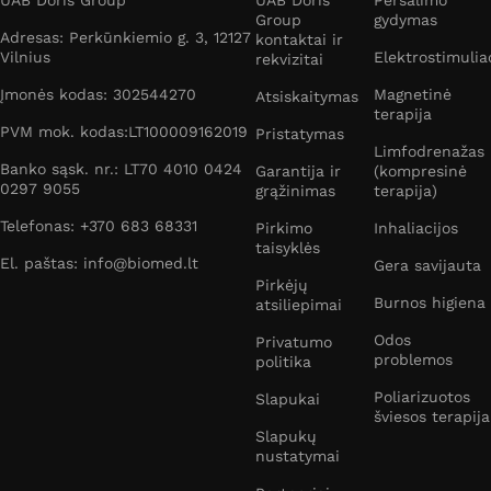
UAB Doris Group
UAB Doris
Peršalimo
Group
gydymas
Adresas: Perkūnkiemio g. 3, 12127
kontaktai ir
Vilnius
Elektrostimulia
rekvizitai
Įmonės kodas: 302544270
Magnetinė
Atsiskaitymas
terapija
PVM mok. kodas:LT100009162019
Pristatymas
Limfodrenažas
Banko sąsk. nr.: LT70 4010 0424
Garantija ir
(kompresinė
0297 9055
grąžinimas
terapija)
Telefonas: +370 683 68331
Pirkimo
Inhaliacijos
taisyklės
El. paštas: info@biomed.lt
Gera savijauta
Pirkėjų
Burnos higiena
atsiliepimai
Odos
Privatumo
problemos
politika
Poliarizuotos
Slapukai
šviesos terapija
Slapukų
nustatymai