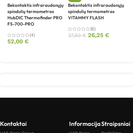
Bekontaktis infraraudonųjų
Bekontaktis infraraudonųjų
Be
spindulių termometras
spindulių termometras
sp
HubDIC Thermofinder PRO
VITAMMY FLASH
V
FS-700-PRO
(6)
26,25
€
(4)
37,50
€
3
52,00
€
Į krepšelį
Daugiau
Kontaktai
Informacija
Straipsniai