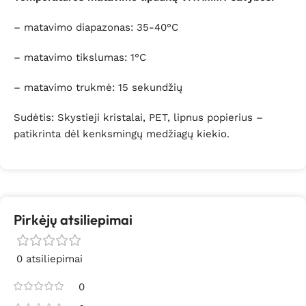
– matavimo diapazonas: 35-40°C
– matavimo tikslumas: 1°C
– matavimo trukmė: 15 sekundžių
Sudėtis: Skystieji kristalai, PET, lipnus popierius –
patikrinta dėl kenksmingų medžiagų kiekio.
Pirkėjų atsiliepimai
0 atsiliepimai
0