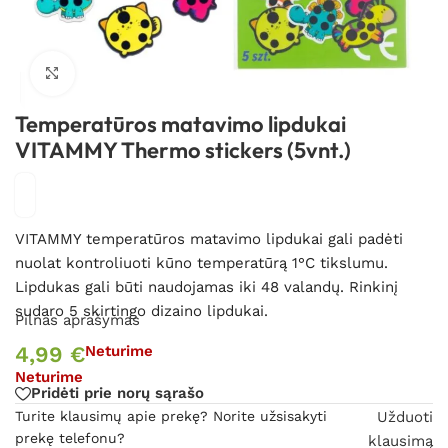
Spustelėkite, kad padidintumėte
Temperatūros matavimo lipdukai
VITAMMY Thermo stickers (5vnt.)
VITAMMY temperatūros matavimo lipdukai gali padėti
nuolat kontroliuoti kūno temperatūrą 1°C tikslumu.
Lipdukas gali būti naudojamas iki 48 valandų. Rinkinį
sudaro 5 skirtingo dizaino lipdukai.
Pilnas aprašymas
4,99
€
Neturime
Neturime
Pridėti prie norų sąrašo
Turite klausimų apie prekę? Norite užsisakyti
Užduoti
prekę telefonu?
klausimą