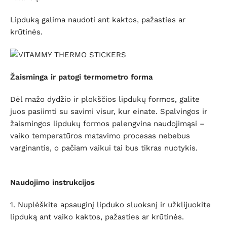
Lipduką
galima naudoti ant kaktos, pažasties ar
krūtinės.
Žaisminga ir patogi termometro forma
Dėl mažo dydžio ir plokščios lipdukų formos, galite
juos pasiimti su savimi visur, kur einate.
Spalvingos ir
žaismingos lipdukų formos palengvina naudojimąsi –
vaiko temperatūros matavimo procesas nebebus
varginantis, o pačiam vaikui tai bus tikras nuotykis.
Naudojimo instrukcijos
1. Nuplėškite apsauginį lipduko sluoksnį ir užklijuokite
lipduką ant vaiko kaktos, pažasties ar krūtinės.