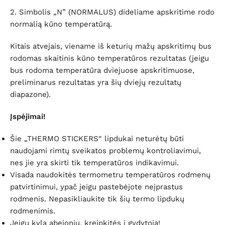
2.
Simbolis „N” (NORMALUS) dideliame apskritime rodo
normalią kūno temperatūrą.
Kitais atvejais, viename iš keturių mažų apskritimų bus
rodomas skaitinis kūno temperatūros rezultatas (jeigu
bus rodoma temperatūra
dviejuose apskritimuose,
preliminarus rezultatas yra šių dviejų rezultatų
diapazone).
Įspėjimai!
Šie „THERMO STICKERS“ lipdukai neturėtų būti
naudojami rimtų sveikatos problemų kontroliavimui,
nes jie yra skirti tik temperatūros indikavimui.
Visada naudokitės termometru
temperatūros rodmenų
patvirtinimui, ypač jeigu pastebėjote neįprastus
rodmenis.
Nepasikliaukite tik
šių termo lipdukų
rodmenimis.
Jeigu kyla abejonių, kreipkitės į gydytoją!