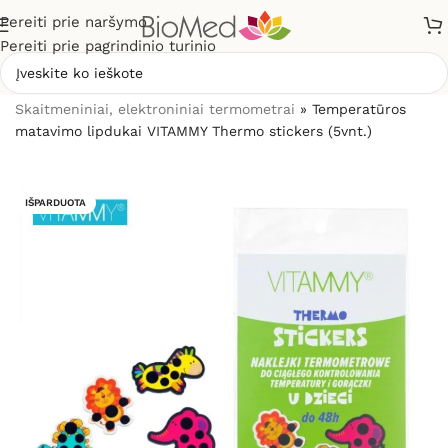
Pereiti prie naršymo
Pereiti prie pagrindinio turinio
Pradžia
»
Sveikatos priežiūrai
»
Termometrai
»
Skaitmeniniai, elektroniniai termometrai
»
Temperatūros
matavimo lipdukai VITAMMY Thermo stickers (5vnt.)
IŠPARDUOTA