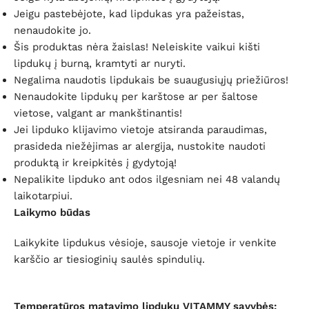
Jeigu pastebėjote, kad lipdukas yra pažeistas,
nenaudokite jo.
Šis produktas nėra žaislas!
Neleiskite vaikui kišti
lipdukų į burną, kramtyti ar nuryti.
Negalima naudotis lipdukais
be suaugusiųjų priežiūros!
Nenaudokite lipdukų per karštose ar per šaltose
vietose, valgant ar mankštinantis!
Jei lipduko klijavimo vietoje atsiranda paraudimas,
prasideda niežėjimas ar alergija, nustokite naudoti
produktą ir kreipkitės į gydytoją!
Nepalikite lipduko ant odos ilgesniam nei 48 valandų
laikotarpiui.
Laikymo būdas
Laikykite lipdukus vėsioje, sausoje vietoje ir venkite
karščio ar tiesioginių saulės spindulių.
Temperatūros matavimo lipdukų VITAMMY savybės: