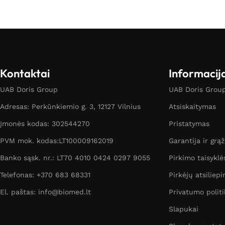
Kontaktai
Informacij
UAB Doris Group
UAB Doris Group 
Adresas: Perkūnkiemio g. 3, 12127 Vilnius
Atsiskaitymas
Įmonės kodas: 302544270
Pristatymas
PVM mok. kodas:LT100009162019
Garantija ir grą
Banko sąsk. nr.: LT70 4010 0424 0297 9055
Pirkimo taisyklė
Telefonas: +370 683 68331
Pirkėjų atsiliepi
El. paštas: info@biomed.lt
Privatumo politi
Slapukai