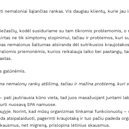
i nemaloniai šąlančias rankas. Vis daugiau klientų, kurie jau 
iežasčių, kodėl susiduriame su tam tikromis problemomis, o 
rtas ne tik simptomų slopinimui, tačiau ir problemos, kuri s
mas nemalonus šaltumas atsiranda dėl sutrikusios kraujotakos
raliomis priemonėmis, kurios reikalauja laiko bei pastangų, ta
astas.
s galūnėmis.
kina nemalonų rankų atšilimą, tačiau ir mažina problemą, kuri s
 – pati jautriausia kūno vieta, tad juos masažuojant juntami l
ikurti nuosavą SPA namuose.
ujyje.
Norint, kad mūsų organizmas tinkamai funkcionuotų – 
 atsipalaiduoti, pagerinti kraujotaką ir tuo pačiu padeda or
kausmus, net migreną, prislopina lėtinius skausmus.