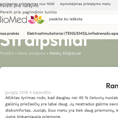
emokamas pristatymas nuo 100€
Apmokėjimas pristatymo metu
Pereiti prie naršymo
Pereiti prie pagrindinio turinio
Straipsniai
isos prekės
Elektrostimuliatoriai (TENS/EMS)
Limfodrenažo apa
Pradžia
»
Gera savijauta
»
Rankų šildytuvai
Ran
Įjungta 2018 4 balandžio
Atliktas tyrimas rodo, kad daugiau nei 45 % lietuvių nuola
galūnių priežasčių yra labai daug. Jų neatradus galima savo
diskomfortas. Juolab, šiuo metu yra tiek daug priemonių, ku
Jums tinkamiausią priemonę.