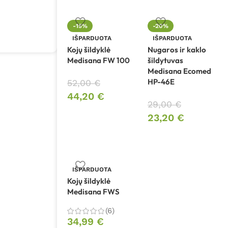
-15%
-20%
IŠPARDUOTA
IŠPARDUOTA
Kojų šildyklė
Nugaros ir kaklo
Medisana FW 100
šildytuvas
Medisana Ecomed
HP-46E
52,00
€
44,20
€
29,00
€
23,20
€
IŠPARDUOTA
Kojų šildyklė
Medisana FWS
(6)
34,99
€