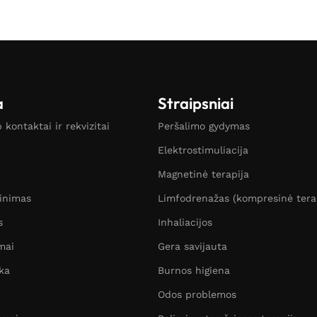
a
Straipsniai
kontaktai ir rekvizitai
Peršalimo gydymas
Elektrostimuliacija
Magnetinė terapija
žinimas
Limfodrenažas (kompresinė tera
s
Inhaliacijos
mai
Gera savijauta
ka
Burnos higiena
Odos problemos