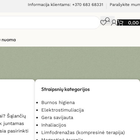
Informacija klientams: +370 683 68331
Parašykite mu
0,00
ių nuoma
Straipsnių kategorijos
Burnos higiena
Elektrostimuliacija
ai? Šąlančių
Gera savijauta
ik juntamas
Inhaliacijos
ia pasirinkti
Limfodrenažas (kompresinė terapija)