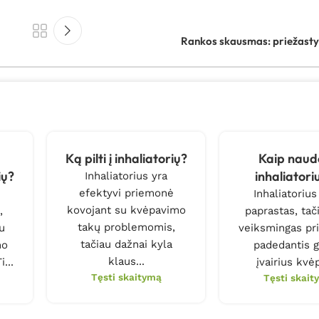
Rankos skausmas: priežasty
a
Ką pilti į inhaliatorių?
Kaip naud
ių?
inhaliatori
Inhaliatorius yra
efektyvi priemonė
Inhaliatorius
kovojant su kvėpavimo
,
paprastas, tači
takų problemomis,
u
veiksmingas pri
tačiau dažnai kyla
mo
padedantis g
klaus...
...
įvairius kvėp
Tęsti skaitymą
Tęsti skait