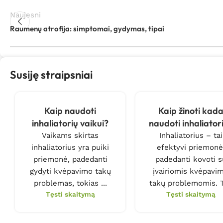
Naujesni
Raumenų atrofija: simptomai, gydymas, tipai
Susiję straipsniai
Kaip naudoti
Kaip žinoti kad
inhaliatorių vaikui?
naudoti inhaliator
Vaikams skirtas
Inhaliatorius – tai
inhaliatorius yra puiki
efektyvi priemonė
priemonė, padedanti
padedanti kovoti s
gydyti kvėpavimo takų
įvairiomis kvėpavi
problemas, tokias ...
takų problemomis. Ti
Tęsti skaitymą
Tęsti skaitymą