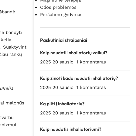
Magnetinė terapija
Odos problemos
išbandė
Peršalimo gydymas
ne bandyti
ukelia
Paskutiniai straipsniai
. Suaktyvinti
Kaip naudoti inhaliatorių vaikui?
čiau rankų
2025 20 sausio
1 komentaras
Kaip žinoti kada naudoti inhaliatorių?
2025 20 sausio
1 komentaras
ukelia
abai malonūs
Ką pilti į inhaliatorių?
2025 20 sausio
1 komentaras
svarbu
ganizmui
Kaip naudotis inhaliatoriumi?