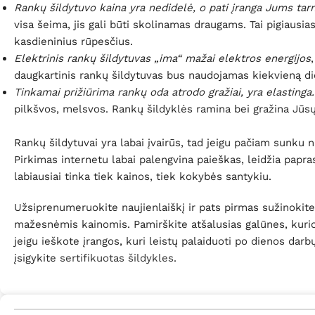
Rankų šildytuvo kaina yra nedidelė, o pati įranga Jums tarn
visa šeima, jis gali būti skolinamas draugams. Tai pigiausia
kasdieninius rūpesčius.
Elektrinis rankų šildytuvas „ima“ mažai elektros energijos
daugkartinis rankų šildytuvas bus naudojamas kiekvieną di
Tinkamai prižiūrima rankų oda atrodo gražiai, yra elastinga.
pilkšvos, melsvos. Rankų šildyklės ramina bei gražina Jūs
Rankų šildytuvai yra labai įvairūs, tad jeigu pačiam sunku n
Pirkimas internetu labai palengvina paieškas, leidžia paprasč
labiausiai tinka tiek kainos, tiek kokybės santykiu.
Užsiprenumeruokite naujienlaiškį ir pats pirmas sužinokite 
mažesnėmis kainomis. Pamirškite atšalusias galūnes, kurios
jeigu ieškote įrangos, kuri leistų palaiduoti po dienos dar
įsigykite
sertifikuotas šildykles
.