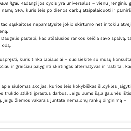
aus ilgai.
Kadangi jos dydis yra universalus – vienu įrenginiu g
s namų SPA, kuris leis po dienos darbų atsipalaiduoti ir pamirš
, tad sąskaitose nepamatysite jokio skirtumo net ir tokiu atvej
eną.
Daugelis pastebi, kad atšalusios rankos keičia savo spalvą, 
ų odą.
uspręsti, kuris tinka labiausiai – susisiekite su mūsų konsulta
iau ir greičiau palyginti skirtingas alternatyvas ir rasti tai, 
apie siūlomas akcijas, kurios leis kokybiškas šildykles įsigyti
 trukdo atlikti įprastus darbus. Jeigu Jums šąla galūnės išti
bų, jeigu žiemos vakarais juntate nemalonų rankų dirginimą –