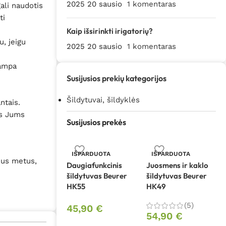
2025 20 sausio
1 komentaras
ali naudotis
ti
Kaip išsirinkti irigatorių?
u, jeigu
2025 20 sausio
1 komentaras
tampa
Susijusios prekių kategorijos
Šildytuvai, šildyklės
ntais.
kas Jums
Susijusios prekės
IŠPARDUOTA
IŠPARDUOTA
sus metus,
Daugiafunkcinis
Juosmens ir kaklo
šildytuvas Beurer
šildytuvas Beurer
HK55
HK49
(5)
45,90
€
54,90
€