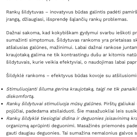
Rankų šildytuvas – inovatyvus būdas galintis padėti pamiršt
įrangą, džiaugiasi, išsprendę šąlančių rankų problemas.
Dažnai sakoma, kad kokybiškam gydymui svarbu ieškoti pr
sumažinti simptomus. Šildytuvas rankoms yra prietaisas ski
atšalusias galūnes, mažinimui. Labai dažnai rankose junta
kraujotaką galima ne tik kontrastingu dušu ar kitomis natū
šildytuvais, kurie veikia efektyviai, o naudojimas labai papr
Šildyklė rankoms – efektyvus būdas kovoje su atšilusiomi
Stimuliuojanti šiluma gerina kraujotaką, taigi ne tik panai
diskomfortą.
Rankų šildytuvai stimuliuoja mūsų galūnes.
Pirštų galiukai
pojūčiai, padedama atsilaiduoti. Šie masažuokliai leis sus
Rankų šildyklė tiesiogiai didina ir deguonies įsisavinimą kra
organizmą aprūpinti deguonimi. Masažinės priemonės padeda
gauti daugiau deguonies. Tai sumažina nemalonius galvos s