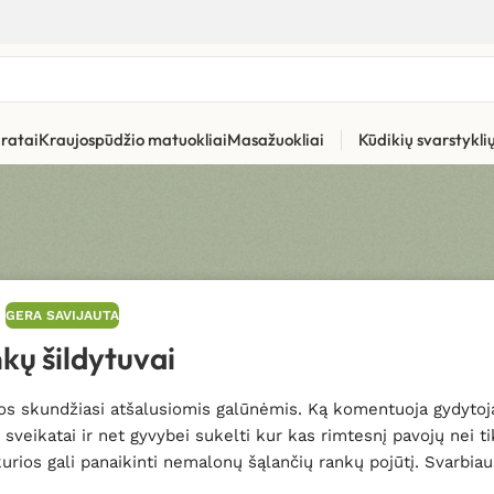
ratai
Kraujospūdžio matuokliai
Masažuokliai
Kūdikių svarstykl
GERA SAVIJAUTA
kų šildytuvai
tos skundžiasi atšalusiomis galūnėmis. Ką komentuoja gydytoj
 sveikatai ir net gyvybei sukelti kur kas rimtesnį pavojų nei t
rios gali panaikinti nemalonų šąlančių rankų pojūtį. Svarbiaus