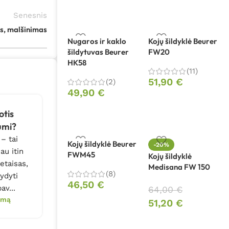
Senesnis
s, malšinimas
Nugaros ir kaklo
Kojų šildyklė Beurer
šildytuvas Beurer
FW20
HK58
(11)
51,90
€
(2)
49,90
€
otis
Kaip išsirinkti
Kaip 
umi?
irigatorių?
iriga
 – tai
Burnos irigatorius – tai
Burnos iri
Kojų šildyklė Beurer
-20%
au itin
moderni priemonė,
efektyvi
FWM45
Kojų šildyklė
etaisas,
padedanti palaikyti
padedant
Medisana FW 150
(8)
ydyti
burnos higieną ir
dantų i
46,50
€
av...
pasiekti sunkiai pr...
sveikatą. T
64,00
€
ymą
Tęsti skaitymą
Tęsti 
51,20
€