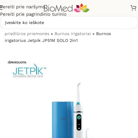
Pereiti prie naršymo
Pereiti prie pagrindinio turinio
Pradžia
»
Sveikatos priežiūrai
»
Burnos higienos, dantų
priežiūros priemonės
»
Burnos irigatoriai
»
Burnos
irigatorius Jetpik JP51M SOLO 2in1
IŠPARDUOTA