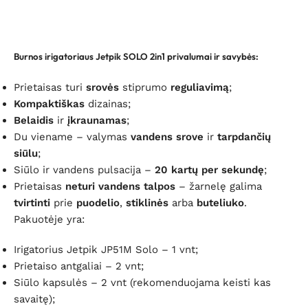
Burnos irigatoriaus Jetpik SOLO 2in1 privalumai ir savybės
:
Prietaisas turi
srovės
stiprumo
reguliavimą
;
Kompaktiškas
dizainas;
Belaidis
ir
įkraunamas
;
Du viename – valymas
vandens srove
ir
tarpdančių
siūlu
;
Siūlo ir vandens pulsacija –
20 kartų per sekundę
;
Prietaisas
neturi vandens talpos
– žarnelę galima
tvirtinti
prie
puodelio
,
stiklinės
arba
buteliuko
.
Pakuotėje yra:
Irigatorius Jetpik JP51M Solo – 1 vnt;
Prietaiso antgaliai – 2 vnt;
Siūlo kapsulės – 2 vnt (rekomenduojama keisti kas
savaitę);