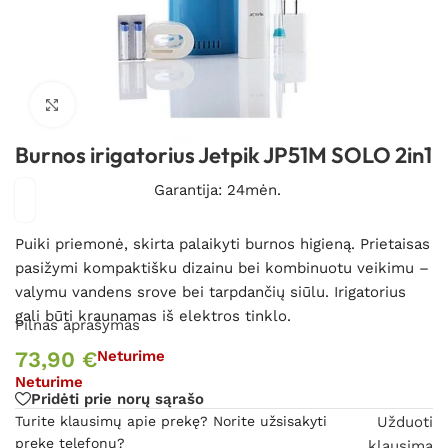
Spustelėkite, kad padidintumėte
Burnos irigatorius Jetpik JP51M SOLO 2in1
Garantija: 24mėn.
Puiki priemonė, skirta palaikyti burnos higieną. Prietaisas
pasižymi kompaktišku dizainu bei kombinuotu veikimu –
valymu vandens srove bei tarpdančių siūlu. Irigatorius
gali būti kraunamas iš elektros tinklo.
Pilnas aprašymas
73,90
€
Neturime
Neturime
Pridėti prie norų sąrašo
Turite klausimų apie prekę? Norite užsisakyti
Užduoti
prekę telefonu?
klausimą