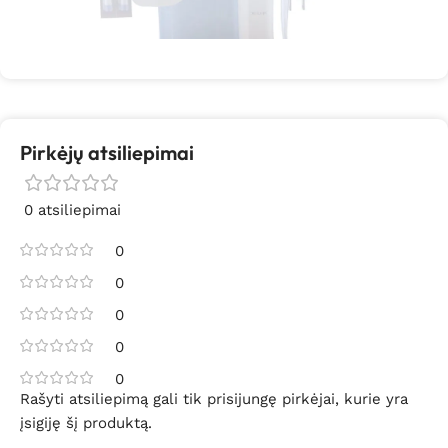
Pirkėjų atsiliepimai
0 atsiliepimai
0
0
0
0
0
Rašyti atsiliepimą gali tik prisijungę pirkėjai, kurie yra
įsigiję šį produktą.