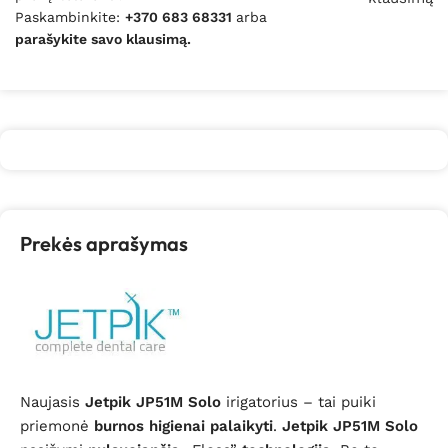
Paskambinkite:
+370 683 68331
arba
parašykite savo klausimą.
Prekės aprašymas
Naujasis
Jetpik JP51M Solo
irigatorius – tai puiki
priemonė
burnos
higienai palaikyti
.
Jetpik JP51M
Solo