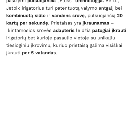
pasižymi
pulsuojančia
„Floss”
technologija.
Be to,
Jetpik irigatorius turi patentuotą valymo antgalį bei
kombinuotą
siūlo
ir
vandens
srovę
, pulsuojančią
20
kartų per sekundę
. Prietaisas yra
įkraunamas
–
kintamosios srovės
adapteris
leidžia
patogiai įkrauti
irigatorių bet kurioje pasaulio vietoje su unikaliu
tiesioginiu įkrovimu, kuriuo prietaisą galima visiškai
įkrauti
per 5 valandas
.