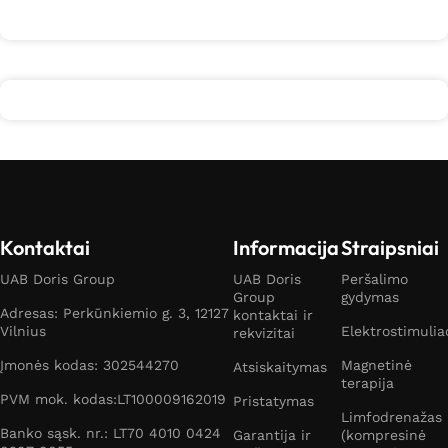
Daugiau
Kontaktai
Informacija
Straipsniai
UAB Doris Group
UAB Doris
Peršalimo
Group
gydymas
Adresas: Perkūnkiemio g. 3, 12127
kontaktai ir
Vilnius
Elektrostimulia
rekvizitai
Įmonės kodas: 302544270
Magnetinė
Atsiskaitymas
terapija
PVM mok. kodas:LT100009162019
Pristatymas
Limfodrenažas
Banko sąsk. nr.: LT70 4010 0424
Garantija ir
(kompresinė