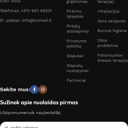
0297 9055
grąžinimas
terapija)
Telefonas: +370 683 68331
Pirkimo
Inhaliacijos
taisyklės
El. paštas: info@biomed.lt
Gera savijauta
Pirkėjų
Burnos higiena
atsiliepimai
Odos
Privatumo
problemos
politika
Poliarizuotos
Slapukai
šviesos terapija
Slapukų
nustatymai
Partneriai
Sekite mus:
Sužinok apie nuolaidas pirmas
Užsiprenumeruok naujienlaiškį