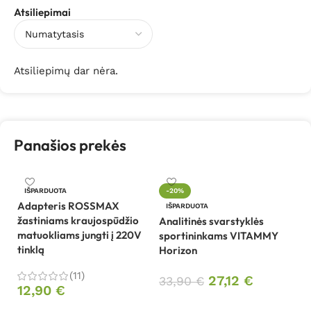
Atsiliepimai
Atsiliepimų dar nėra.
Panašios prekės
Da
IŠPARDUOTA
-20%
r
Adapteris ROSSMAX
IŠPARDUOTA
bu
žastiniams kraujospūdžio
Analitinės svarstyklės
matuokliams jungti į 220V
sportininkams VITAMMY
1
tinklą
Horizon
(11)
27,12
€
33,90
€
12,90
€
Daugiau