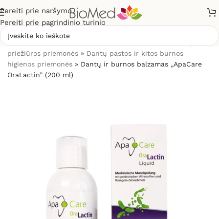
Pereiti prie naršymo
Pereiti prie pagrindinio turinio
Pradžia
»
Sveikatos priežiūrai
»
Burnos higienos, dantų
priežiūros priemonės
»
Dantų pastos ir kitos burnos
higienos priemonės
»
Dantų ir burnos balzamas „ApaCare
OraLactin” (200 ml)