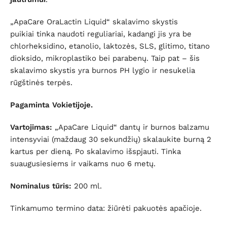
„ApaCare OraLactin Liquid“ skalavimo skystis
puikiai
tinka naudoti reguliariai
, kadangi jis yra
be
chlorheksidino, etanolio, laktozės, SLS, glitimo, titano
dioksido, mikroplastiko bei parabenų
. Taip pat – šis
skalavimo
skystis yra burnos PH lygio
ir nesukelia
rūgštinės terpės.
Pagaminta Vokietijoje.
Vartojimas:
„ApaCare Liquid“ dantų ir burnos balzamu
intensyviai (maždaug 30 sekundžių) skalaukite burną 2
kartus per dieną. Po skalavimo išspjauti. Tinka
suaugusiesiems ir vaikams nuo 6 metų.
Nominalus tūris:
200 ml.
Tinkamumo termino data: žiūrėti pakuotės apačioje.