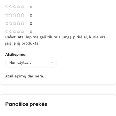
0
0
0
0
Rašyti atsiliepimą gali tik prisijungę pirkėjai, kurie yra
įsigiję šį produktą.
Atsiliepimai
Atsiliepimų dar nėra.
Panašios prekės