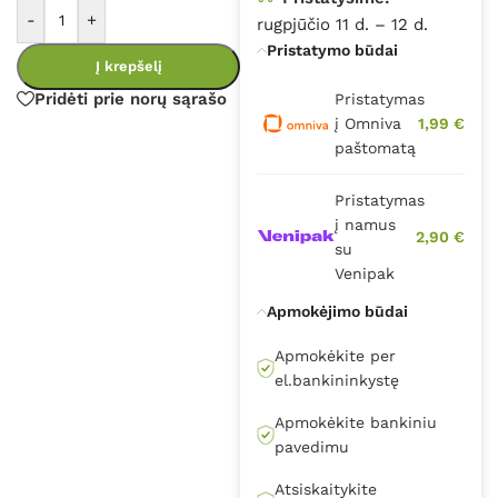
-
+
rugpjūčio 11 d. – 12 d.
Pristatymo būdai
Į krepšelį
Pridėti prie norų sąrašo
Pristatymas
į Omniva
1,99 €
paštomatą
Pristatymas
į namus
2,90 €
su
Venipak
Apmokėjimo būdai
Apmokėkite per
el.bankininkystę
Apmokėkite bankiniu
pavedimu
Atsiskaitykite