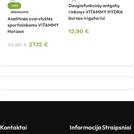
Daugiafunkcinių antgalių
-20%
rinkinys VITAMMY HYDRA
IŠPARDUOTA
burnos irigatoriui
Analitinės svarstyklės
El
sportininkams VITAMMY
v
12,90
€
Horizon
(k
Į krepšelį
27,12
€
33,90
€
1
Daugiau
Kontaktai
Informacija
Straipsniai