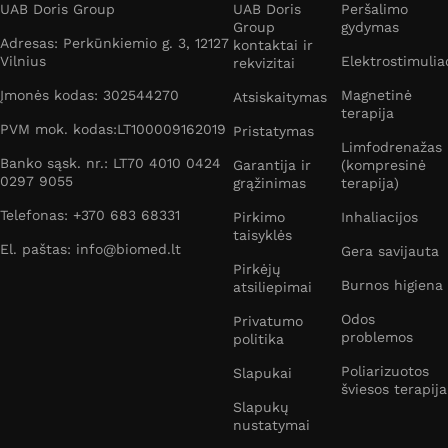
UAB Doris Group
UAB Doris
Peršalimo
Group
gydymas
Adresas: Perkūnkiemio g. 3, 12127
kontaktai ir
Vilnius
Elektrostimulia
rekvizitai
Įmonės kodas: 302544270
Magnetinė
Atsiskaitymas
terapija
PVM mok. kodas:LT100009162019
Pristatymas
Limfodrenažas
Banko sąsk. nr.: LT70 4010 0424
Garantija ir
(kompresinė
0297 9055
grąžinimas
terapija)
Telefonas: +370 683 68331
Pirkimo
Inhaliacijos
taisyklės
El. paštas: info@biomed.lt
Gera savijauta
Pirkėjų
Burnos higiena
atsiliepimai
Odos
Privatumo
problemos
politika
Poliarizuotos
Slapukai
šviesos terapija
Slapukų
nustatymai