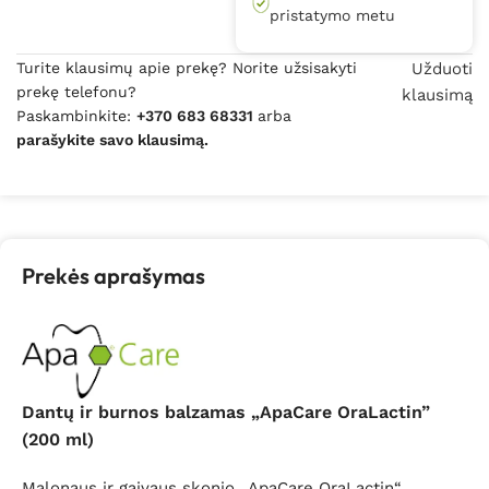
pristatymo metu
Turite klausimų apie prekę? Norite užsisakyti
Užduoti
prekę telefonu?
klausimą
Paskambinkite:
+370 683 68331
arba
parašykite savo klausimą.
Prekės aprašymas
Dantų ir burnos balzamas „ApaCare OraLactin
”
(200 ml)
Malonaus ir gaivaus skonio „ApaCare OraLactin“