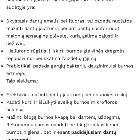
sudėtyje yra:
Skystasis dantų emalis bei fluoras
: tai padeda nuolatos
mažinti dantų jautrumą bei ant dantų susiformuoti
malonią apsauginę plėvelę, kurią galima pajusti ir
liežuviu.
Hialiurono rūgštis
: ji skirti burnos gleivinės drėgmės
reguliavimui bei skatina žaizdelių gijimą
Prebiotikai
: padeda gerųjų bakterijų dauginimuisi burnos
ertmėje.
Taip siekiama:
Efektyviai mažinti dantų jautrumą bei ėduonies riziką
Padėti kurti ir išlaikyti sveiką burnos mikrofloros
balansą
Mažinti blogą burnos kvapą bei dantenų uždegimą
Rekomenduojamas naudoti ne tik gerai kasdienei
burnos higienai, bet ir esant
padidėjusiam dantų
jautrumui
.