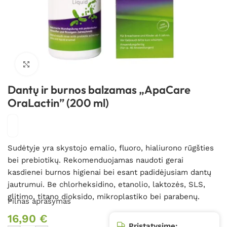
Spustelėkite, kad padidintumėte
Dantų ir burnos balzamas „ApaCare
OraLactin” (200 ml)
Sudėtyje yra skystojo emalio, fluoro, h
ialiurono rūgšties
bei prebiotikų.
Rekomenduojamas naudoti gerai
kasdienei burnos higienai bei esant padidėjusiam dantų
jautrumui. B
e chlorheksidino, etanolio, laktozės, SLS,
glitimo, titano dioksido, mikroplastiko bei parabenų
.
Pilnas aprašymas
16,90
€
Pristatysime: