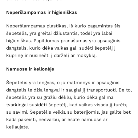
Neperšlampamas ir higieniškas
Neperšlampamas plastikas, iš kurio pagamintas šis
šepetėlis, yra greitai džiūstantis, todėl yra labai
higieniškas. Papildomas pranašumas yra apsauginis
dangtelis, kurio dėka vaikas gali sudėti šepetėlį į
kuprinę ir nusinešti į darželį ar mokyklą.
Namuose ir kelionėje
Šepetėlis yra lengvas, o jo matmenys ir apsauginis
dangtelis leidžia lengvai ir saugiai jį transportuoti. Be to,
šepetėlis yra su gražiu dėklu, kurio dėka galima
tvarkingai susidėti šepetėlį, kad vaikas visada jį turėtų
su savimi. Šepetėlis veikia su baterijomis, jas galite bet
kada pakeisti, nesvarbu, ar esate namuose ar
keliaujate.