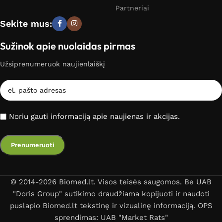
Partneriai
Sekite mus:
Sužinok apie nuolaidas pirmas
Užsiprenumeruok naujienlaiškį
Noriu gauti informaciją apie naujienas ir akcijas.
© 2014-2026 Biomed.lt. Visos teisės saugomos. Be UAB
"Doris Group" sutikimo draudžiama kopijuoti ir naudoti
puslapio Biomed.lt tekstinę ir vizualinę informaciją. OPS
sprendimas: UAB "Market Rats"