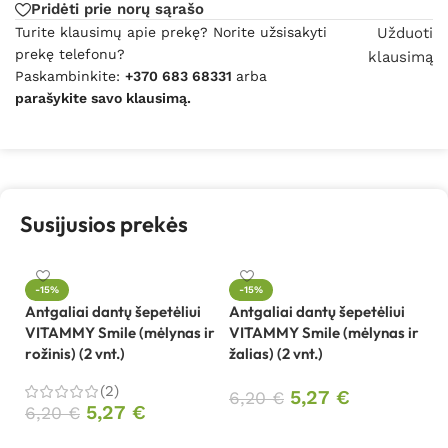
Pridėti prie norų sąrašo
Turite klausimų apie prekę? Norite užsisakyti
Užduoti
prekę telefonu?
klausimą
Paskambinkite:
+370 683 68331
arba
parašykite savo klausimą.
Susijusios prekės
-15%
-15%
Antgaliai dantų šepetėliui
Antgaliai dantų šepetėliui
El
VITAMMY Smile (mėlynas ir
VITAMMY Smile (mėlynas ir
v
rožinis) (2 vnt.)
žalias) (2 vnt.)
(k
(2)
5,27
€
6,20
€
5,27
€
6,20
€
1
Į krepšelį
Į krepšelį