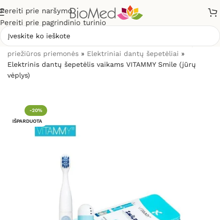
Pereiti prie naršymo
Pereiti prie pagrindinio turinio
Pradžia
»
Sveikatos priežiūrai
»
Burnos higienos, dantų
priežiūros priemonės
»
Elektriniai dantų šepetėliai
»
Elektrinis dantų šepetėlis vaikams VITAMMY Smile (jūrų
vėplys)
-20%
IŠPARDUOTA