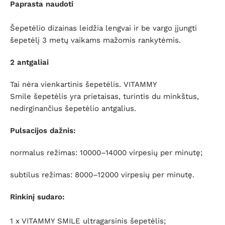
Paprasta naudoti
Šepetėlio dizainas leidžia lengvai ir be vargo įjungti
šepetėlį 3 metų vaikams mažomis rankytėmis.
2 antgaliai
Tai nėra vienkartinis šepetėlis. VITAMMY
Smile šepetėlis yra prietaisas, turintis du minkštus,
nedirginančius šepetėlio antgalius.
Pulsacijos dažnis:
normalus režimas: 10000–14000 virpesių per minutę;
subtilus režimas: 8000–12000 virpesių per minutę.
Rinkinį sudaro:
1 x VITAMMY SMILE ultragarsinis šepetėlis;