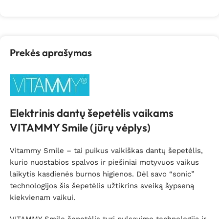
Prekės aprašymas
Elektrinis dantų šepetėlis vaikams
VITAMMY Smile (jūrų vėplys)
Vitammy Smile – tai puikus vaikiškas dantų šepetėlis,
kurio nuostabios spalvos ir piešiniai motyvuos vaikus
laikytis kasdienės burnos higienos. Dėl savo “sonic”
technologijos šis šepetėlis užtikrins sveiką šypseną
kiekvienam vaikui.
VITAMMY Smile šepetėlis turi pulsavimo technologiją ir