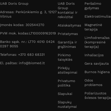
UAB Doris Group
UAB Doris
Peršalimo
Group
gydymas
Adresas: Perkūnkiemio g. 3, 12127
kontaktai ir
Vilnius
Elektrostimulia
rekvizitai
Įmonės kodas: 302544270
Magnetinė
Atsiskaitymas
terapija
PVM mok. kodas:LT100009162019
Pristatymas
Limfodrenažas
Banko sąsk. nr.: LT70 4010 0424
Garantija ir
(kompresinė
0297 9055
grąžinimas
terapija)
Telefonas: +370 683 68331
Pirkimo
Inhaliacijos
taisyklės
El. paštas: info@biomed.lt
Gera savijauta
Pirkėjų
Burnos higiena
atsiliepimai
Odos
Privatumo
problemos
politika
Poliarizuotos
Slapukai
šviesos terapija
Slapukų
nustatymai