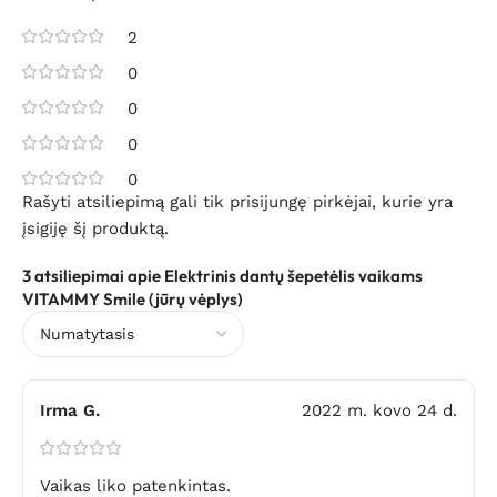
2
0
0
0
0
Rašyti atsiliepimą gali tik prisijungę pirkėjai, kurie yra
įsigiję šį produktą.
3 atsiliepimai apie
Elektrinis dantų šepetėlis vaikams
VITAMMY Smile (jūrų vėplys)
Irma G.
2022 m. kovo 24 d.
Vaikas liko patenkintas.