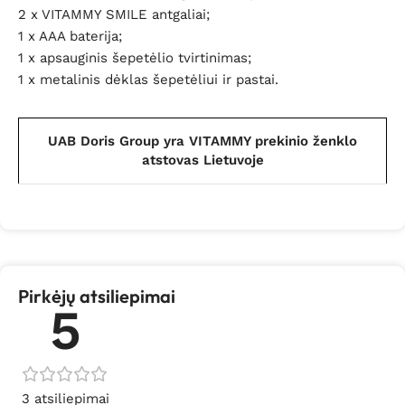
2 x VITAMMY SMILE antgaliai;
1 x AAA baterija;
1 x apsauginis šepetėlio tvirtinimas;
1 x metalinis dėklas šepetėliui ir pastai.
UAB Doris Group yra VITAMMY prekinio ženklo
atstovas Lietuvoje
Pirkėjų atsiliepimai
5
3 atsiliepimai