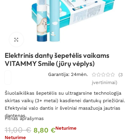
Spustelėkite, kad padidintumėte
Elektrinis dantų šepetėlis vaikams
VITAMMY Smile (jūrų vėplys)
Garantija: 24mėn.
(
3
įvertinimai)
Šiuolaikiškas šepetėlis su ultragarsine technologija
skirtas vaikų (3+ metai) kasdienei dantukų priežiūrai.
Efektyviai valo dantis ir švelniai masažuoja jautrias
dantenas.
Pilnas aprašymas
11,00
€
Neturime
8,80
€
Neturime