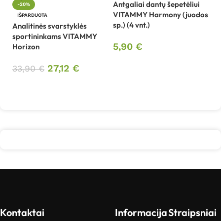
Antgaliai dantų šepetėliui
An
-20%
VITAMMY Harmony (juodos
V
IŠPARDUOTA
sp.) (4 vnt.)
(r
Analitinės svarstyklės
sportininkams VITAMMY
5,90
€
5
Horizon
Į krepšelį
27,12
€
33,90
€
Daugiau
Kontaktai
Informacija
Straipsniai