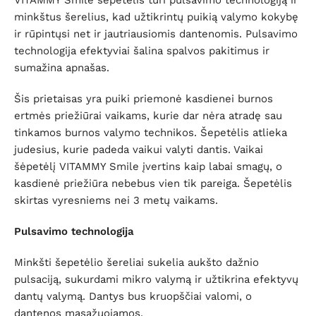
minkštus šerelius, kad užtikrintų puikią valymo kokybę
ir rūpintųsi net ir jautriausiomis dantenomis. Pulsavimo
technologija efektyviai šalina spalvos pakitimus ir
sumažina apnašas.
Šis prietaisas yra puiki priemonė kasdienei burnos
ertmės priežiūrai vaikams, kurie dar nėra atradę sau
tinkamos burnos valymo technikos. Šepetėlis atlieka
judesius, kurie padeda vaikui valyti dantis. Vaikai
šėpetėlį VITAMMY Smile įvertins kaip labai smagų, o
kasdienė priežiūra nebebus vien tik pareiga. Šepetėlis
skirtas vyresniems nei 3 metų vaikams.
Pulsavimo technologija
Minkšti šepetėlio šereliai sukelia aukšto dažnio
pulsaciją, sukurdami mikro valymą ir užtikrina efektyvų
dantų valymą. Dantys bus kruopščiai valomi, o
dantenos masažuojamos.