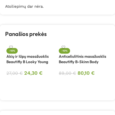
Atsiliepimų dar nėra.
Panašios prekės
-10%
-10%
Akių ir lūpų masažuoklis
Anticeliulitinis masažuoklis
Be
Beautifly B Looky Young
Beautifly B-Skinn Body
ap
Gl
24,30
€
80,10
€
27,00
€
89,00
€
9
Į krepšelį
Į krepšelį