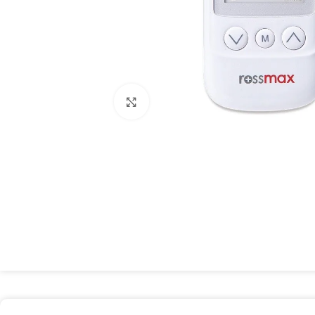
Spustelėkite, kad padidintumėte