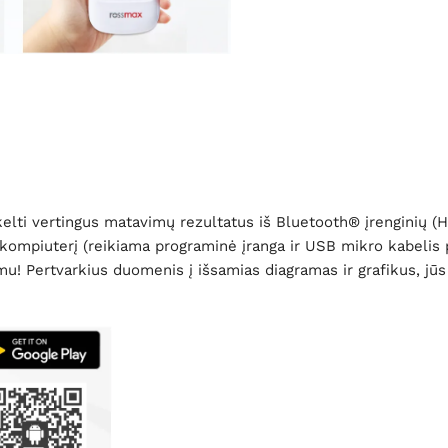
elti vertingus matavimų rezultatus iš Bluetooth® įrenginių (HS
kompiuterį (
reikiama programinė įranga ir USB mikro kabelis 
! Pertvarkius duomenis į išsamias diagramas ir grafikus, jūs p