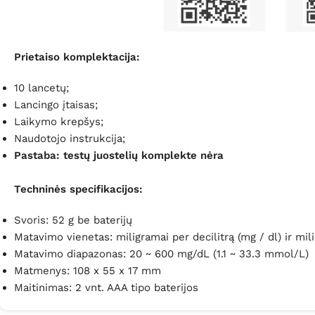
Prietaiso komplektacija:
10 lancetų;
Lancingo įtaisas;
Laikymo krepšys;
Naudotojo instrukcija;
Pastaba: testų juostelių komplekte nėra
Techninės specifikacijos:
Svoris: 52 g be baterijų
Matavimo vienetas:
miligramai per decilitrą (
mg
/
dl
) ir mil
Matavimo diapazonas: 20 ~ 600 mg/dL (1.1 ~ 33.3 mmol/L)
Matmenys: 108
x 55 x 17 mm
Maitinimas: 2 vnt. AAA tipo baterijos