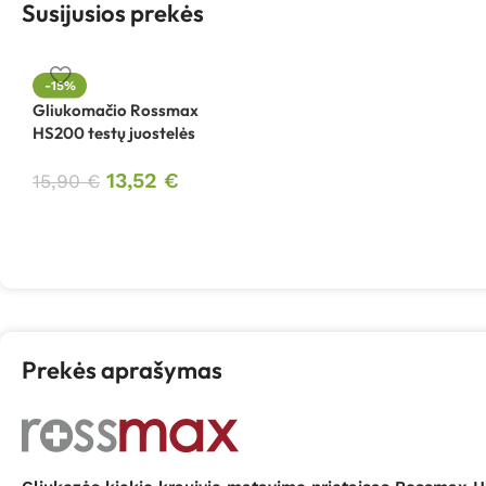
Susijusios prekės
-15%
Gliukomačio Rossmax
HS200 testų juostelės
13,52
€
15,90
€
Prekės aprašymas