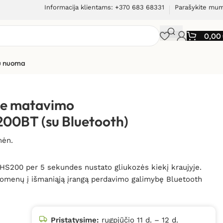
Informacija klientams: +370 683 68331
Parašykite mu
0,00
ių nuoma
yje matavimo
200BT (su Bluetooth)
mėn.
HS200 per 5 sekundes nustato gliukozės kiekį kraujyje.
duomenų į
išmaniąją įrangą
perdavimo galimybę Bluetooth
Pristatysime:
rugpjūčio 11 d. – 12 d.