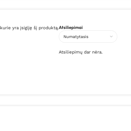
Atsiliepimai
 kurie yra įsigiję šį produktą.
Atsiliepimų dar nėra.