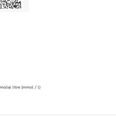
imoliai litre (
mmol
/
l
)