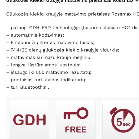
Gliukozės kiekio kraujyje matavimo prietaisas Rossmax 
Gliukozės kiekio kraujyje matavimo prietaisas Rossmax H
– pažangi GDH-FAD technologija (taikoma plačiam HCT dia
– automatinis kodavimas;
– 5 sekundžių greitas matavimo laikas;
– 7/14/30 dienų gliukozės kiekio kraujyje vidurkis;
– matavimas su mažu kraujo mėginiu;
– lengvai išstūmiamos juostelės;
– išsaugo iki 500 matavimo rezultatų;
– prietaisas turi klaidos indikatorių;
– turi Bluetooth
® .