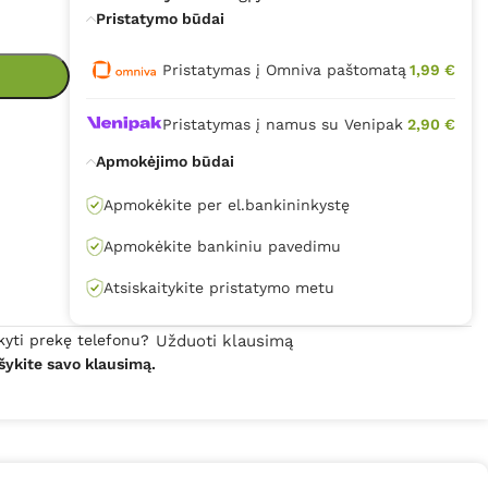
Pristatymo būdai
Pristatymas į Omniva paštomatą
1,99 €
Pristatymas į namus su Venipak
2,90 €
Apmokėjimo būdai
Apmokėkite per el.bankininkystę
Apmokėkite bankiniu pavedimu
Atsiskaitykite pristatymo metu
kyti prekę telefonu?
Užduoti klausimą
šykite savo klausimą.