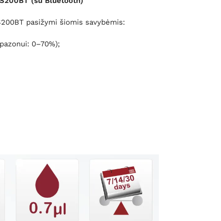
HS200BT (su Bluetooth)
S200BT pasižymi šiomis savybėmis:
pazonui: 0–70%);