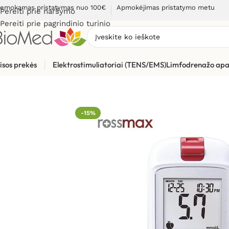
emokamas pristatymas nuo 100€
Apmokėjimas pristatymo metu
Pereiti prie naršymo
Pereiti prie pagrindinio turinio
isos prekės
Elektrostimuliatoriai (TENS/EMS)
Limfodrenažo apa
Pradžia
»
Sveikatos priežiūrai
»
Gliukomačiai
»
Gliukozės kieki
-15%