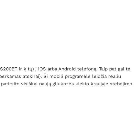
200BT ir kitų) į iOS arba Android telefoną. Taip pat galite
perkamas atskirai)
. Ši mobili programėlė leidžia realiu
atirsite visiškai naują gliukozės kiekio kraujyje stebėjimo