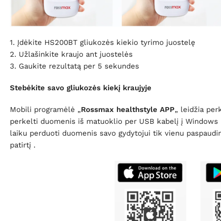
1. Įdėkite HS200BT gliukozės kiekio tyrimo juostelę
2. Užlašinkite kraujo ant juostelės
3. Gaukite rezultatą per 5 sekundes
Stebėkite savo gliukozės kiekį kraujyje
Mobili programėlė „
Rossmax healthstyle APP
„
leidžia perk
perkelti duomenis iš matuoklio per USB kabelį į Windows 
laiku perduoti duomenis savo gydytojui tik vienu paspaudimu
patirtį
.