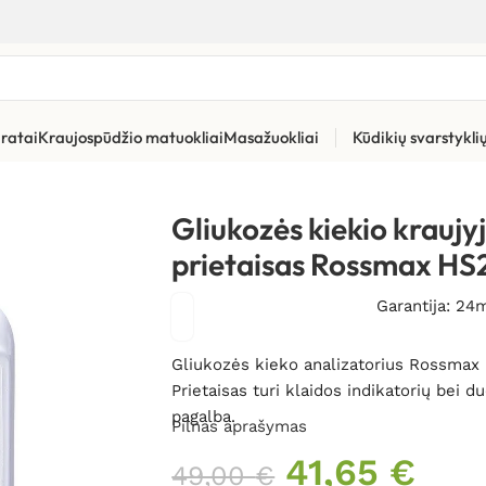
ratai
Kraujospūdžio matuokliai
Masažuokliai
Kūdikių svarstykl
o kraujyje matavimo prietaisas Rossmax HS200BT (su Bluetooth)
Gliukozės kiekio krauj
prietaisas Rossmax HS
Garantija: 24
Gliukozės kieko analizatorius Rossmax 
Prietaisas turi klaidos indikatorių bei 
pagalba.
Pilnas aprašymas
41,65
€
49,00
€