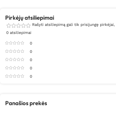
Pirkėjų atsiliepimai
Rašyti atsiliepimą gali tik prisijungę pirkėjai,
0 atsiliepimai
0
0
0
0
0
Panašios prekės