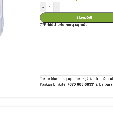
-
+
Į krepšelį
Pridėti prie norų sąrašo
Turite klausimų apie prekę? Norite užsisa
Paskambinkite:
+370 683 68331
arba
para