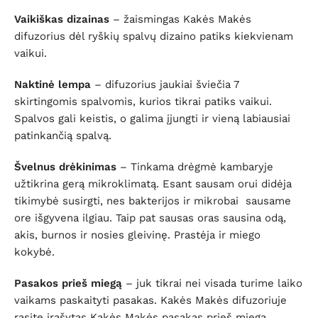
Vaikiškas dizainas
– žaismingas Kakės Makės
difuzorius dėl ryškių spalvų dizaino patiks kiekvienam
vaikui.
Naktinė lempa
– difuzorius jaukiai šviečia 7
skirtingomis spalvomis, kurios tikrai patiks vaikui.
Spalvos gali keistis, o galima įjungti ir vieną labiausiai
patinkančią spalvą.
Švelnus drėkinimas
– Tinkama drėgmė kambaryje
užtikrina gerą mikroklimatą. Esant sausam orui didėja
tikimybė susirgti, nes bakterijos ir mikrobai sausame
ore išgyvena ilgiau. Taip pat sausas oras sausina odą,
akis, burnos ir nosies gleivinę. Prastėja ir miego
kokybė.
Pasakos prieš miegą
– juk tikrai nei visada turime laiko
vaikams paskaityti pasakas. Kakės Makės difuzoriuje
rasite įrašytas Kakės Makės pasakas prieš miegą.