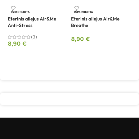
IŠPARDUOTA
IŠPARDUOTA
Eterinis aliejus Air&Me
Eterinis aliejus Air&Me
Et
Anti-Stress
Breathe
Ai
(3)
8,90
€
8,90
€
8
Daugiau
Daugiau