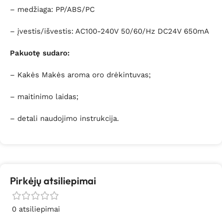
– medžiaga: PP/ABS/PC
– įvestis/išvestis: AC100-240V 50/60/Hz DC24V 650mA
Pakuotę sudaro:
– Kakės Makės aroma oro drėkintuvas;
– maitinimo laidas;
– detali naudojimo instrukcija.
Pirkėjų atsiliepimai
0 atsiliepimai