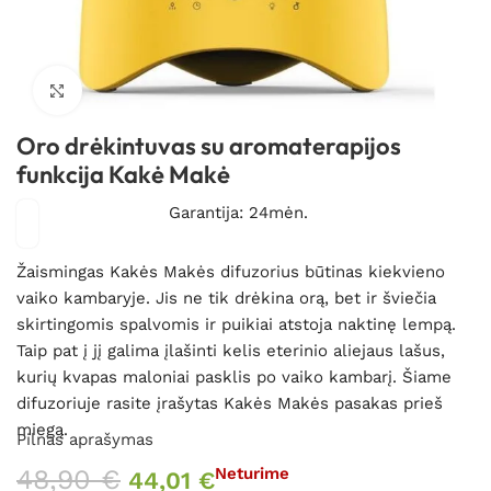
Spustelėkite, kad padidintumėte
Oro drėkintuvas su aromaterapijos
funkcija Kakė Makė
Garantija: 24mėn.
Žaismingas Kakės Makės difuzorius būtinas kiekvieno
vaiko kambaryje. Jis ne tik drėkina orą, bet ir šviečia
skirtingomis spalvomis ir puikiai atstoja naktinę lempą.
Taip pat į jį galima įlašinti kelis eterinio aliejaus lašus,
kurių kvapas maloniai pasklis po vaiko kambarį. Šiame
difuzoriuje rasite įrašytas Kakės Makės pasakas prieš
miegą.
Pilnas aprašymas
48,90
€
Neturime
44,01
€