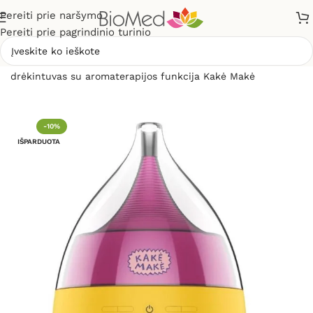
Pereiti prie naršymo
Pereiti prie pagrindinio turinio
Pradžia
»
Sveikiems namams
»
Oro drėkintuvai
»
Oro
drėkintuvas su aromaterapijos funkcija Kakė Makė
-10%
IŠPARDUOTA