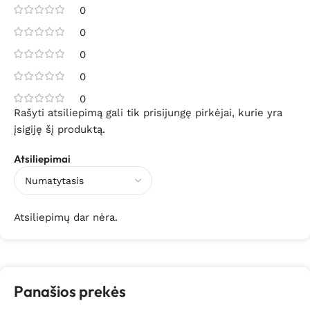
0
0
0
0
0
Rašyti atsiliepimą gali tik prisijungę pirkėjai, kurie yra
įsigiję šį produktą.
Atsiliepimai
Atsiliepimų dar nėra.
Panašios prekės