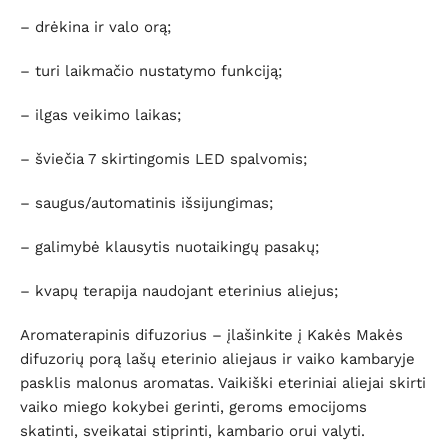
– drėkina ir valo orą;
– turi laikmačio nustatymo funkciją;
– ilgas veikimo laikas;
– šviečia 7 skirtingomis LED spalvomis;
– saugus/automatinis išsijungimas;
– galimybė klausytis nuotaikingų pasakų;
– kvapų terapija naudojant eterinius aliejus;
Aromaterapinis difuzorius – įlašinkite į Kakės Makės
difuzorių porą lašų eterinio aliejaus ir vaiko kambaryje
pasklis malonus aromatas. Vaikiški eteriniai aliejai skirti
vaiko miego kokybei gerinti, geroms emocijoms
skatinti, sveikatai stiprinti, kambario orui valyti.