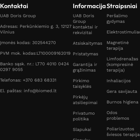
Kontaktai
Informacija
Straipsniai
UAB Doris Group
UAB Doris
Peršalimo
Group
gydymas
Adresas: Perkūnkiemio g. 3, 12127
kontaktai ir
Vilnius
Elektrostimulia
rekvizitai
Įmonės kodas: 302544270
Magnetinė
Atsiskaitymas
terapija
PVM mok. kodas:LT100009162019
Pristatymas
Limfodrenažas
Banko sąsk. nr.: LT70 4010 0424
Garantija ir
(kompresinė
0297 9055
grąžinimas
terapija)
Telefonas: +370 683 68331
Pirkimo
Inhaliacijos
taisyklės
El. paštas: info@biomed.lt
Gera savijauta
Pirkėjų
Burnos higiena
atsiliepimai
Odos
Privatumo
problemos
politika
Poliarizuotos
Slapukai
šviesos terapija