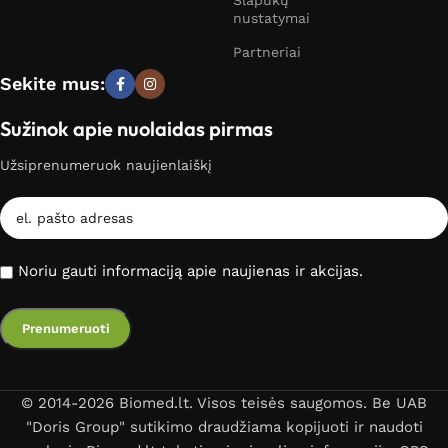
Slapukų
nustatymai
Partneriai
Sekite mus:
Sužinok apie nuolaidas pirmas
Užsiprenumeruok naujienlaiškį
Noriu gauti informaciją apie naujienas ir akcijas.
© 2014-2026 Biomed.lt. Visos teisės saugomos. Be UAB
"Doris Group" sutikimo draudžiama kopijuoti ir naudoti