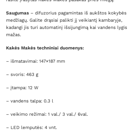
Saugumas
– difuzorius pagamintas iš aukštos kokybės
medžiagų. Galite drąsiai palikti jį veikiantį kambaryje,
kadangi jis turi automatinį išsijungimą kai vandens lygis
mažas.
Kakės Makės techniniai duomenys:
– išmatavimai: 147×187 mm
– svoris: 463 g
– įtampa: 12 W
– vandens talpa: 0.3 l
– veikimo režimai: 1 val./ 3 val./ 6val.
– LED lemputės: 4 vnt.