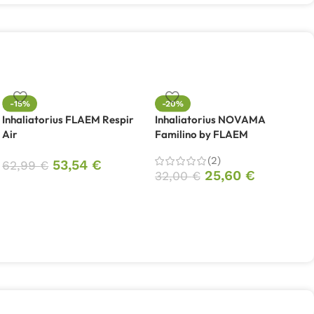
-15%
-20%
Inhaliatorius FLAEM Respir
Inhaliatorius NOVAMA
Air
Familino by FLAEM
I
F
(2)
53,54
€
62,99
€
25,60
€
32,00
€