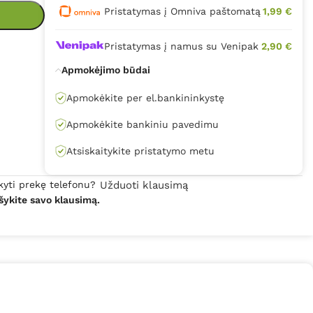
Pristatymas į Omniva paštomatą
1,99 €
Pristatymas į namus su Venipak
2,90 €
Apmokėjimo būdai
Apmokėkite per el.bankininkystę
Apmokėkite bankiniu pavedimu
Atsiskaitykite pristatymo metu
kyti prekę telefonu?
Užduoti klausimą
šykite savo klausimą.