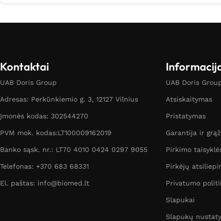
Kontaktai
Informacij
UAB Doris Group
UAB Doris Group 
Adresas: Perkūnkiemio g. 3, 12127 Vilnius
Atsiskaitymas
Įmonės kodas: 302544270
Pristatymas
PVM mok. kodas:LT100009162019
Garantija ir grą
Banko sąsk. nr.: LT70 4010 0424 0297 9055
Pirkimo taisyklė
Telefonas: +370 683 68331
Pirkėjų atsiliepi
El. paštas: info@biomed.lt
Privatumo politi
Slapukai
Slapukų nustat