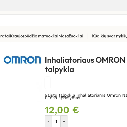
ratai
Kraujospūdžio matuokliai
Masažuokliai
Kūdikių svarstykl
atorių priedai ir dalys
»
Inhaliatoriaus OMRON Namicat C303 vaist
Inhaliatoriaus OMRON 
talpykla
Vaistų talpykla inhaliatoriams Omron 
Pilnas aprašymas
12,00
€
-
+