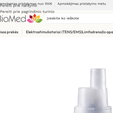
emokamas pristatymas nuo 100€
Apmokėjimas pristatymo metu
Pereiti prie naršymo
Pereiti prie pagrindinio turinio
isos prekės
Elektrostimuliatoriai (TENS/EMS)
Limfodrenažo apa
Pradžia
»
Sveikatos priežiūrai
»
Inhaliatoriai ir jų dalys
»
Inhali