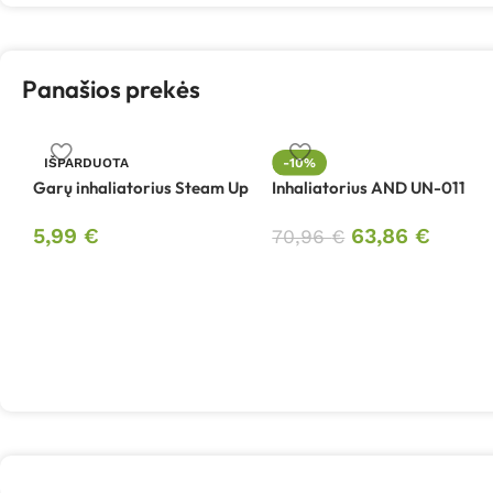
Panašios prekės
IŠPARDUOTA
-10%
Garų inhaliatorius Steam Up
Inhaliatorius AND UN-011
5,99
€
63,86
€
70,96
€