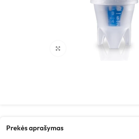
Spustelėkite, kad padidintumėte
Prekės aprašymas