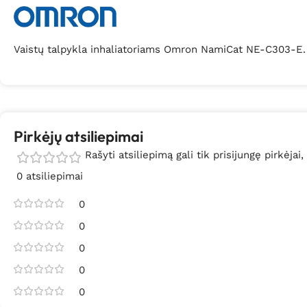
Vaistų talpykla inhaliatoriams Omron NamiCat NE-C303-E.
Pirkėjų atsiliepimai
Rašyti atsiliepimą gali tik prisijungę pirkėjai,
0 atsiliepimai
0
0
0
0
0