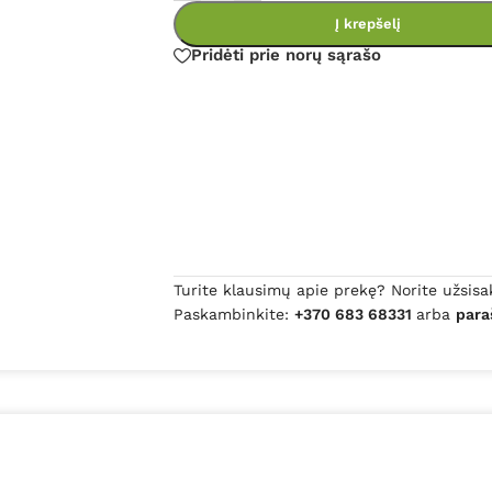
Į krepšelį
Pridėti prie norų sąrašo
Turite klausimų apie prekę? Norite užsisa
Paskambinkite:
+370 683 68331
arba
para