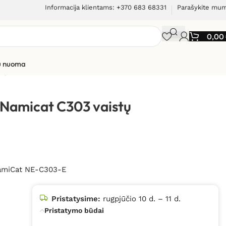
Informacija klientams: +370 683 68331
Parašykite mu
0,00
ių nuoma
ų talpykla
Namicat C303 vaistų
NamiCat NE-C303-E
Pristatysime:
rugpjūčio 10 d. – 11 d.
Pristatymo būdai