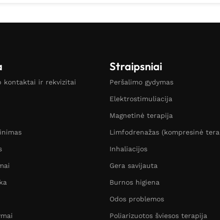
a
Straipsniai
kontaktai ir rekvizitai
Peršalimo gydymas
Elektrostimuliacija
Magnetinė terapija
žinimas
Limfodrenažas (kompresinė tera
s
Inhaliacijos
mai
Gera savijauta
ka
Burnos higiena
Odos problemos
ymai
Poliarizuotos šviesos terapija