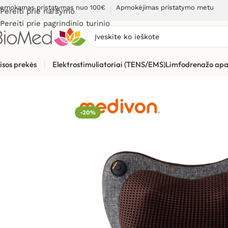
emokamas pristatymas nuo 100€
Apmokėjimas pristatymo metu
Pereiti prie naršymo
Pereiti prie pagrindinio turinio
isos prekės
Elektrostimuliatoriai (TENS/EMS)
Limfodrenažo apa
Pradžia
»
Masažuokliai
»
Kaklo, pečių, sprando masažuokliai
»
-20%