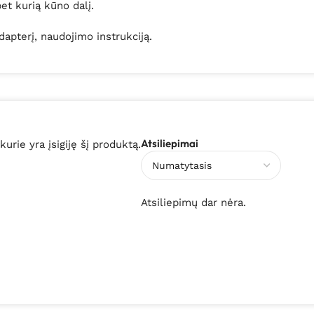
bet kurią kūno dalį.
dapterį, naudojimo instrukciją.
Atsiliepimai
 kurie yra įsigiję šį produktą.
Atsiliepimų dar nėra.