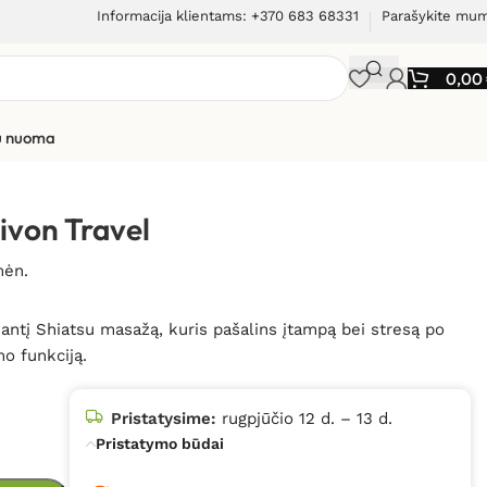
Informacija klientams: +370 683 68331
Parašykite mu
0,00
ių nuoma
ivon Travel
mėn.
antį Shiatsu masažą, kuris pašalins įtampą bei stresą po
mo funkciją.
Pristatysime:
rugpjūčio 12 d. – 13 d.
Pristatymo būdai