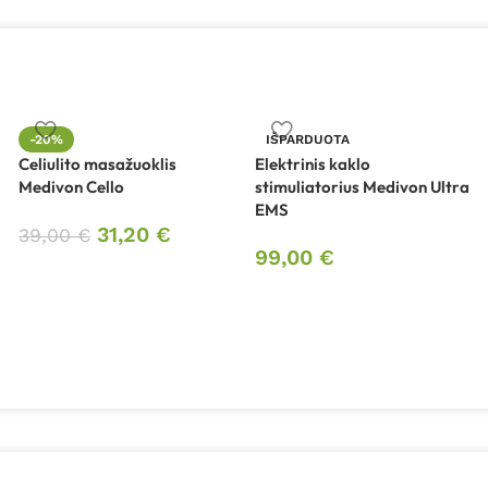
-20%
IŠPARDUOTA
Celiulito masažuoklis
Elektrinis kaklo
Medivon Cello
stimuliatorius Medivon Ultra
EMS
31,20
€
39,00
€
99,00
€