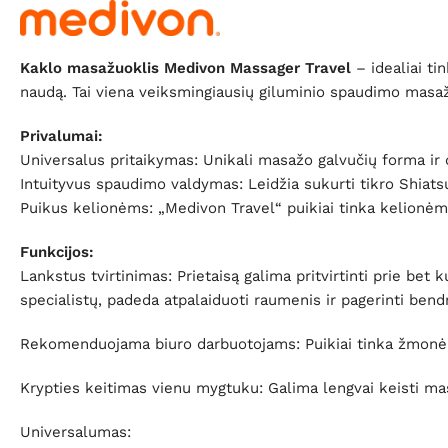
Kaklo masažuoklis Medivon Massager Travel
– idealiai ti
naudą. Tai viena veiksmingiausių giluminio spaudimo masažo
Privalumai:
Universalus pritaikymas: Unikali masažo galvučių forma ir di
Intuityvus spaudimo valdymas: Leidžia sukurti tikro Shiats
Puikus kelionėms: „Medivon Travel“ puikiai tinka kelionėms,
Funkcijos:
Lankstus tvirtinimas: Prietaisą galima pritvirtinti prie b
specialistų, padeda atpalaiduoti raumenis ir pagerinti bendr
Rekomenduojama biuro darbuotojams: Puikiai tinka žmonėms,
Krypties keitimas vienu mygtuku: Galima lengvai keisti ma
Universalumas: