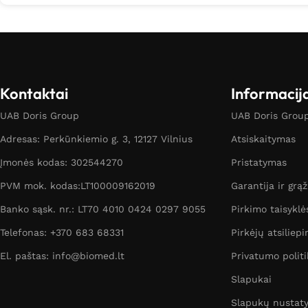
Kontaktai
Informacij
UAB Doris Group
UAB Doris Group 
Adresas: Perkūnkiemio g. 3, 12127 Vilnius
Atsiskaitymas
Įmonės kodas: 302544270
Pristatymas
PVM mok. kodas:LT100009162019
Garantija ir grą
Banko sąsk. nr.: LT70 4010 0424 0297 9055
Pirkimo taisyklė
Telefonas: +370 683 68331
Pirkėjų atsiliepi
El. paštas: info@biomed.lt
Privatumo politi
Slapukai
Slapukų nustat