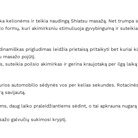
nka kelionėms ir teikia naudingą Shiatsu masažą. Net trumpa s
 formų, kuri akimirksniu stimuliuoja gyvybingumą ir suteikia 
namiškas prigludimas leidžia prietaisą pritaikyti bet kuriai kū
u masažo pojūtį.
 suteikia poilsio akimirkas ir gerina kraujotaką per ilgą laiką
et kurios automobilio sėdynės vos per kelias sekundes. Rotaci
ą savijautą.
 daug laiko praleidžiantiems sėdint, o tai apkrauna nugarą 
sažo galvučių sukimosi kryptį.