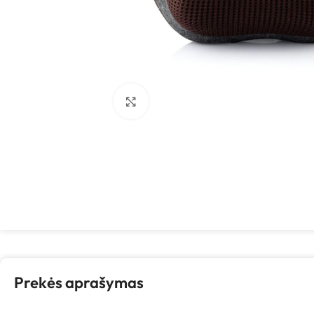
Spustelėkite, kad padidintumėte
Prekės aprašymas