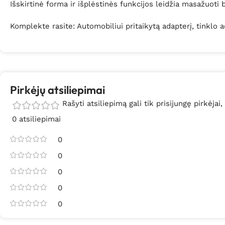
Išskirtinė forma ir išplėstinės funkcijos leidžia masažuoti 
Komplekte rasite: Automobiliui pritaikytą adapterį, tinklo a
Pirkėjų atsiliepimai
Rašyti atsiliepimą gali tik prisijungę pirkėjai,
0 atsiliepimai
0
0
0
0
0