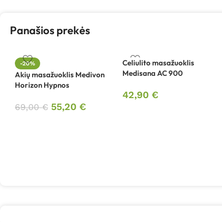
Panašios prekės
Celiulito masažuoklis
-20%
Medisana AC 900
Akių masažuoklis Medivon
Horizon Hypnos
42,90
€
55,20
€
69,00
€