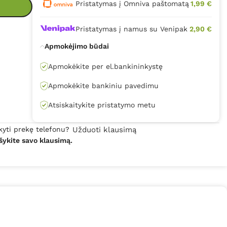
Pristatymas į Omniva paštomatą
1,99 €
Pristatymas į namus su Venipak
2,90 €
Apmokėjimo būdai
Apmokėkite per el.bankininkystę
Apmokėkite bankiniu pavedimu
Atsiskaitykite pristatymo metu
kyti prekę telefonu?
Užduoti klausimą
šykite savo klausimą.