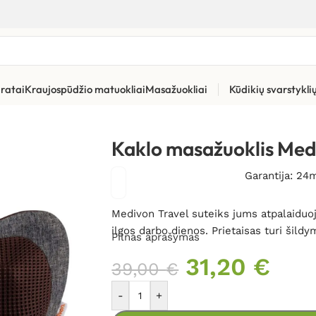
ratai
Kraujospūdžio matuokliai
Masažuokliai
Kūdikių svarstykl
Kaklo masažuoklis Medivon Travel
Kaklo masažuoklis Med
Garantija: 24
Medivon Travel suteiks jums atpalaiduoj
ilgos darbo dienos. Prietaisas turi šildy
Pilnas aprašymas
31,20
€
39,00
€
-
+