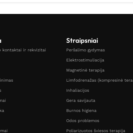
a
Straipsniai
kontaktai ir rekvizitai
Peršalimo gydymas
Elektrostimuliacija
Magnetinė terapija
žinimas
Limfodrenažas (kompresinė tera
s
Inhaliacijos
mai
Gera savijauta
ka
Burnos higiena
Odos problemos
ymai
Poliarizuotos šviesos terapija