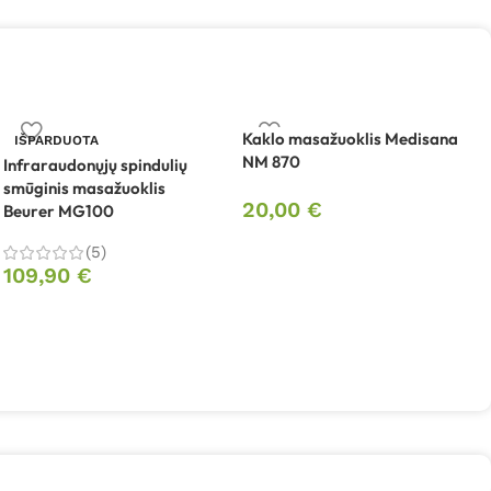
Kaklo masažuoklis Medisana
K
IŠPARDUOTA
NM 870
V
Infraraudonųjų spindulių
l
smūginis masažuoklis
20,00
€
a
Beurer MG100
(5)
109,90
€