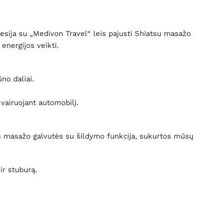
esija su „Medivon Travel“ leis pajusti Shiatsu masažo
energijos veikti.
no daliai.
 vairuojant automobilį.
nės masažo galvutės su šildymo funkcija, sukurtos mūsų
ir stuburą.