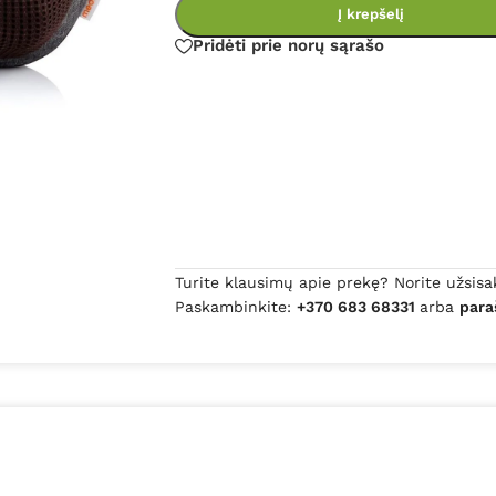
Į krepšelį
Pridėti prie norų sąrašo
Turite klausimų apie prekę? Norite užsisa
Paskambinkite:
+370 683 68331
arba
para