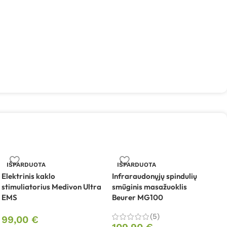
K
IŠPARDUOTA
IŠPARDUOTA
N
Elektrinis kaklo
Infraraudonųjų spindulių
stimuliatorius Medivon Ultra
smūginis masažuoklis
EMS
Beurer MG100
(5)
99,00
€