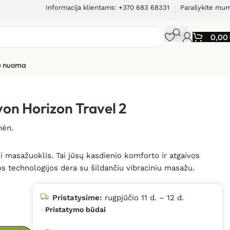
Informacija klientams: +370 683 68331
Parašykite mu
0,00
ių nuoma
on Horizon Travel 2
mėn.
 masažuoklis. Tai jūsų kasdienio komforto ir atgaivos
s technologijos dera su šildančiu vibraciniu masažu.
Pristatysime:
rugpjūčio 11 d. – 12 d.
Pristatymo būdai