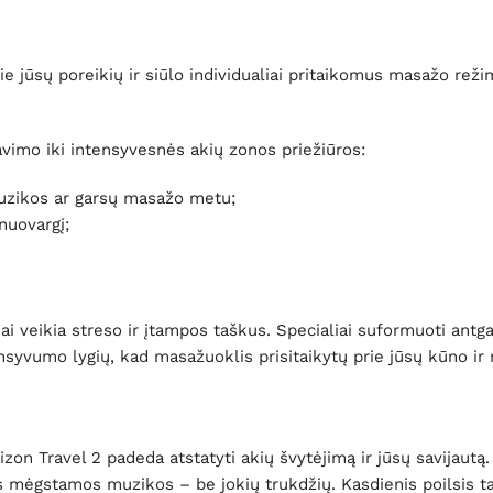
ie jūsų poreikių ir siūlo individualiai pritaikomus masažo reži
vimo iki intensyvesnės akių zonos priežiūros:
uzikos ar garsų masažo metu;
nuovargį;
liai veikia streso ir įtampos taškus. Specialiai suformuoti antg
tensyvumo lygių, kad masažuoklis prisitaikytų prie jūsų kūno ir
zon Travel 2 padeda atstatyti akių švytėjimą ir jūsų savijautą
tis mėgstamos muzikos – be jokių trukdžių. Kasdienis poilsis 