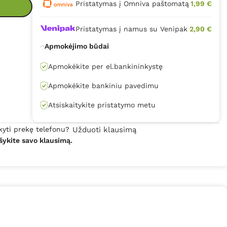
Pristatymas į Omniva paštomatą
1,99 €
Pristatymas į namus su Venipak
2,90 €
Apmokėjimo būdai
Apmokėkite per el.bankininkystę
Apmokėkite bankiniu pavedimu
Atsiskaitykite pristatymo metu
kyti prekę telefonu?
Užduoti klausimą
šykite savo klausimą.