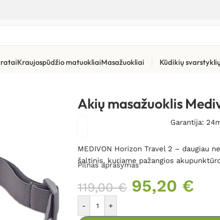
ratai
Kraujospūdžio matuokliai
Masažuokliai
Kūdikių svarstykl
oklis Medivon Horizon Travel 2
Akių masažuoklis Mediv
Garantija: 24
MEDIVON Horizon Travel 2 – daugiau nei
šaltinis, kuriame pažangios akupunktūro
Pilnas aprašymas
95,20
€
119,00
€
-
+