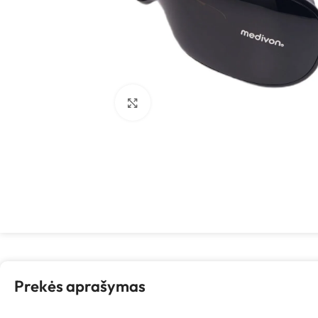
Spustelėkite, kad padidintumėte
Prekės aprašymas