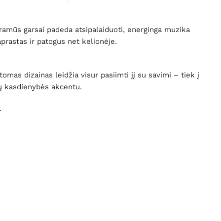
: ramūs garsai padeda atsipalaiduoti, energinga muzika
prastas ir patogus net kelionėje.
omas dizainas leidžia visur pasiimti jį su savimi – tiek į
ūsų kasdienybės akcentu.
.