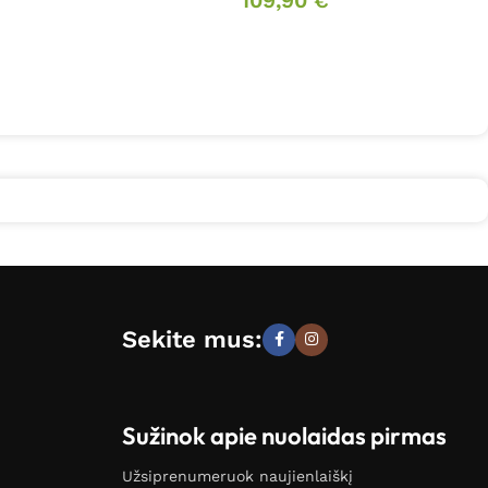
109,90
€
Sekite mus:
Sužinok apie nuolaidas pirmas
Užsiprenumeruok naujienlaiškį