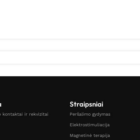
a
Straipsniai
kontaktai ir rekvizitai
Peršalimo gydymas
Elektrostimuliacija
Magnetinė terapija