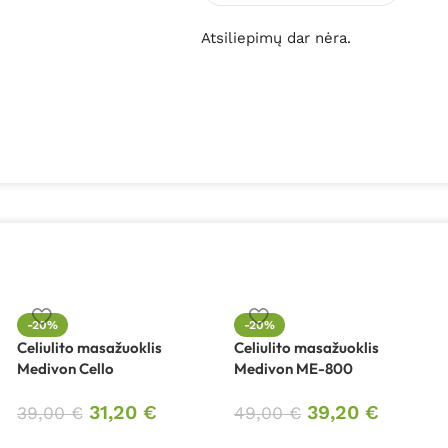
Atsiliepimų dar nėra.
-20%
-20%
Celiulito masažuoklis
Celiulito masažuoklis
Medivon Cello
Medivon ME-800
31,20
€
39,20
€
39,00
€
49,00
€