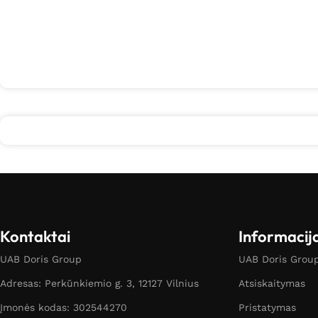
Kontaktai
Informacij
UAB Doris Group
UAB Doris Group 
Adresas: Perkūnkiemio g. 3, 12127 Vilnius
Atsiskaitymas
Įmonės kodas: 302544270
Pristatymas