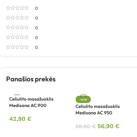
0
0
0
0
0
Panašios prekės
Celiulito masažuoklis
-5%
Medisana AC 900
Celiulito masažuoklis
Medisana AC 950
42,90
€
56,90
€
59,90
€