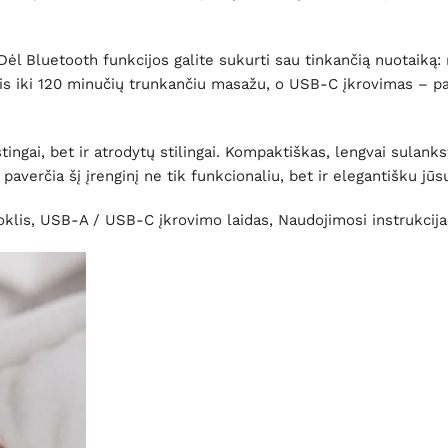
Dėl Bluetooth funkcijos galite sukurti sau tinkančią nuotaiką
is iki 120 minučių trunkančiu masažu, o USB-C įkrovimas – pa
ingai, bet ir atrodytų stilingai. Kompaktiškas, lengvai sulankst
 paverčia šį įrenginį ne tik funkcionaliu, bet ir elegantišku j
lis, USB-A / USB-C įkrovimo laidas, Naudojimosi instrukcija