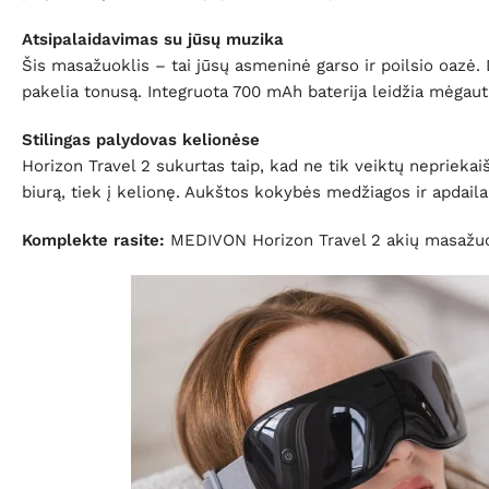
Atsipalaidavimas su jūsų muzika
Šis masažuoklis – tai jūsų asmeninė garso ir poilsio oazė. 
pakelia tonusą. Integruota 700 mAh baterija leidžia mėgaut
Stilingas palydovas kelionėse
Horizon Travel 2 sukurtas taip, kad ne tik veiktų nepriekaišt
biurą, tiek į kelionę. Aukštos kokybės medžiagos ir apdaila
Komplekte rasite:
MEDIVON Horizon Travel 2 akių masažuok