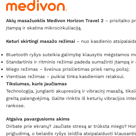
Akių masažuoklis Medivon Horizon Travel 2
– prisitaiko pr
įtampą ir skatina mikrocirkuliaciją.
Keturi skirtingi masažo režimai
– nuo kasdienio atsipalaida
Bluetooth ryšys suteikia galimybę klausytis mėgstamos m
Standartinis ir ritminis režimai padeda sumažinti įtampą ir 
Miego režimas – švelnus prisilietimas prieš ramų poilsį;
Vientisas režimas – puikiai tinka kasdieniam relaksui.
Tikslumas, kuris jaučiamas
Technologija, jungianti akupresūrą ir vibracinį masažą, tiks
greitą palengvėjimą. Galite rinktis iš keturių vibracijos in
rankose.
Atgaiva pavargusioms akims
Dirbate prie ekranų? Jaučiate stresą ar trūksta miego? Hori
prigludimą, o belaidis ryšys leidžia atsipalaiduoti klausan