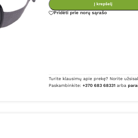
Į krepšelį
Pridėti prie norų sąrašo
Turite klausimų apie prekę? Norite užsisa
Paskambinkite:
+370 683 68331
arba
para