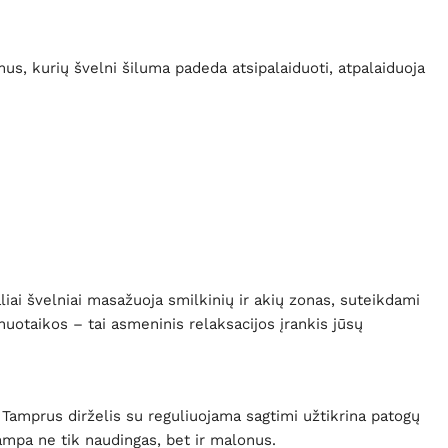
mus, kurių švelni šiluma padeda atsipalaiduoti, atpalaiduoja
aliai švelniai masažuoja smilkinių ir akių zonas, suteikdami
 nuotaikos – tai asmeninis relaksacijos įrankis jūsų
. Tamprus dirželis su reguliuojama sagtimi užtikrina patogų
tampa ne tik naudingas, bet ir malonus.