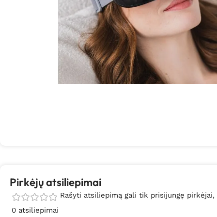
Pirkėjų atsiliepimai
Rašyti atsiliepimą gali tik prisijungę pirkėjai,
0 atsiliepimai