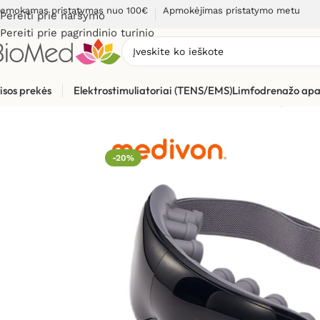
emokamas pristatymas nuo 100€
Apmokėjimas pristatymo metu
Pereiti prie naršymo
Pereiti prie pagrindinio turinio
isos prekės
Elektrostimuliatoriai (TENS/EMS)
Limfodrenažo apa
Pradžia
»
Masažuokliai
»
Elektriniai masažuokliai
»
Akių masažu
-20%