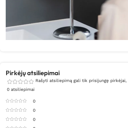
Pirkėjų atsiliepimai
Rašyti atsiliepimą gali tik prisijungę pirkėjai,
0 atsiliepimai
0
0
0