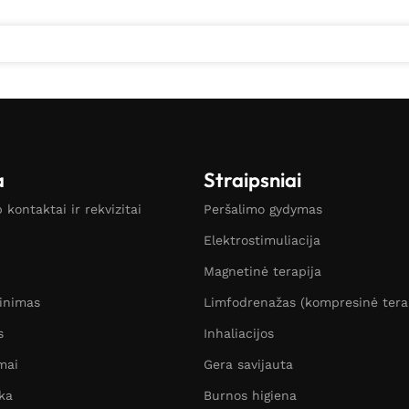
a
Straipsniai
kontaktai ir rekvizitai
Peršalimo gydymas
Elektrostimuliacija
Magnetinė terapija
žinimas
Limfodrenažas (kompresinė tera
s
Inhaliacijos
mai
Gera savijauta
ka
Burnos higiena