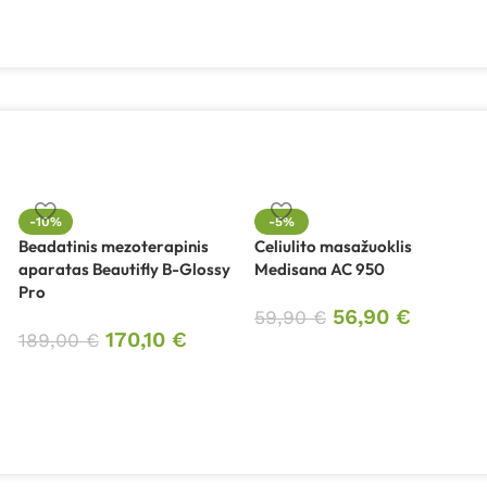
-10%
-5%
Beadatinis mezoterapinis
Celiulito masažuoklis
aparatas Beautifly B-Glossy
Medisana AC 950
Pro
56,90
€
59,90
€
170,10
€
189,00
€