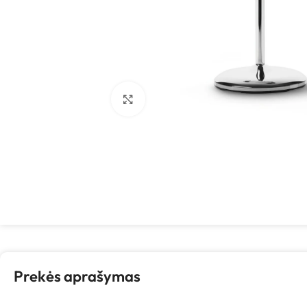
Spustelėkite, kad padidintumėte
Prekės aprašymas