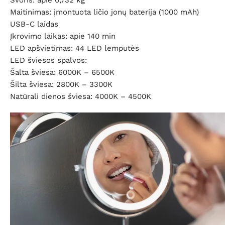
Svoris: apie 0,732 kg
Maitinimas: įmontuota ličio jonų baterija (1000 mAh)
USB-C laidas
Įkrovimo laikas: apie 140 min
LED apšvietimas: 44 LED lemputės
LED šviesos spalvos:
Šalta šviesa: 6000K – 6500K
Šilta šviesa: 2800K – 3300K
Natūrali dienos šviesa: 4000K – 4500K