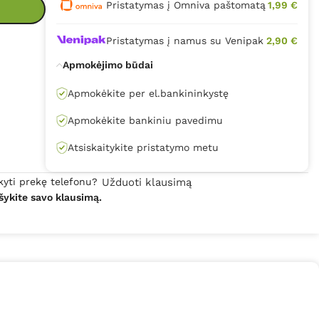
Pristatymas į Omniva paštomatą
1,99 €
Pristatymas į namus su Venipak
2,90 €
Apmokėjimo būdai
Apmokėkite per el.bankininkystę
Apmokėkite bankiniu pavedimu
Atsiskaitykite pristatymo metu
kyti prekę telefonu?
Užduoti klausimą
šykite savo klausimą.