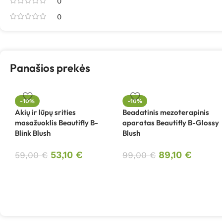
0
0
Panašios prekės
-10%
-10%
Akių ir lūpų srities
Beadatinis mezoterapinis
masažuoklis Beautifly B-
aparatas Beautifly B-Glossy
Blink Blush
Blush
53,10
€
89,10
€
59,00
€
99,00
€