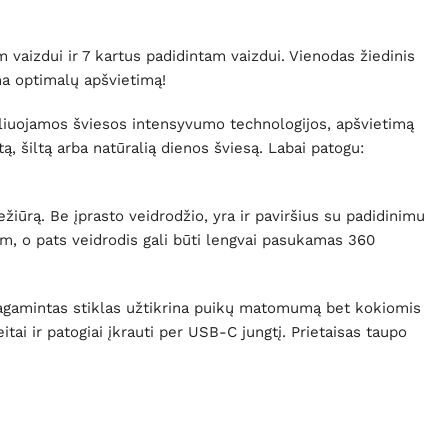
 vaizdui ir 7 kartus padidintam vaizdui. Vienodas žiedinis
ina optimalų apšvietimą!
liuojamos šviesos intensyvumo technologijos, apšvietimą
ą, šiltą arba natūralią dienos šviesą. Labai patogu:
iežiūrą. Be įprasto veidrodžio, yra ir paviršius su padidinimu
cm, o pats veidrodis gali būti lengvai pasukamas 360
pagamintas stiklas užtikrina puikų matomumą bet kokiomis
ai ir patogiai įkrauti per USB-C jungtį. Prietaisas taupo