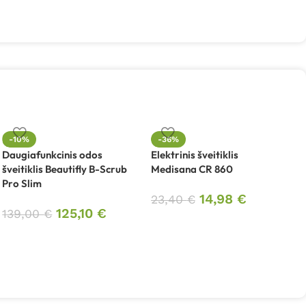
-10%
-36%
Daugiafunkcinis odos
Elektrinis šveitiklis
F
šveitiklis Beautifly B-Scrub
Medisana CR 860
p
Pro Slim
N
14,98
€
23,40
€
125,10
€
139,00
€
1