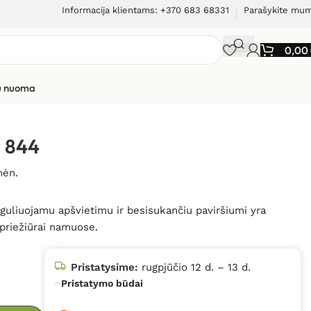
Informacija klientams: +370 683 68331
Parašykite mu
0,00
ių nuoma
M 844
mėn.
guliuojamu apšvietimu ir besisukančiu paviršiumi yra
 priežiūrai namuose.
Pristatysime:
rugpjūčio 12 d. – 13 d.
Pristatymo būdai