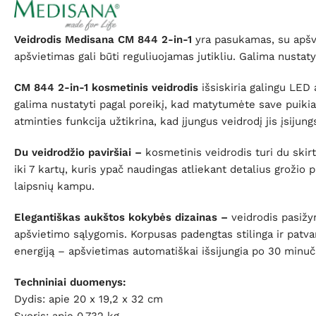
Veidrodis Medisana CM 844 2-in-1
yra pasukamas, su apšvi
apšvietimas gali būti reguliuojamas jutikliu. Galima nustaty
CM 844 2-in-1 kosmetinis veidrodis
išsiskiria galingu LE
galima nustatyti pagal poreikį, kad matytumėte save puikiai 
atminties funkcija užtikrina, kad įjungus veidrodį jis įsij
Du veidrodžio paviršiai –
kosmetinis veidrodis turi du skirti
iki 7 kartų, kuris ypač naudingas atliekant detalius grožio
laipsnių kampu.
Elegantiškas aukštos kokybės dizainas –
veidrodis pasižy
apšvietimo sąlygomis. Korpusas padengtas stilinga ir patvar
energiją – apšvietimas automatiškai išsijungia po 30 minuč
Techniniai duomenys:
Dydis: apie 20 x 19,2 x 32 cm