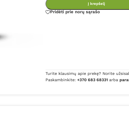
Į krepšelį
Pridėti prie norų sąrašo
Turite klausimų apie prekę? Norite užsisa
Paskambinkite:
+370 683 68331
arba
para