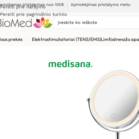
emokamas pristatymas nuo 100€
Apmokėjimas pristatymo metu
Pereiti prie naršymo
Pereiti prie pagrindinio turinio
isos prekės
Elektrostimuliatoriai (TENS/EMS)
Limfodrenažo apa
Pradžia
»
Grožio priežiūrai, odos problemoms
»
Grožio puoselė