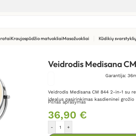
ratai
Kraujospūdžio matuokliai
Masažuokliai
Kūdikių svarstykl
jimo priemonės
»
Veidrodis Medisana CM 844
Veidrodis Medisana C
Garantija: 36
Veidrodis Medisana CM 844 2-in-1 su re
idealus pasirinkimas kasdieninei grožio
Pilnas aprašymas
36,90
€
-
+