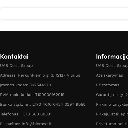
Kontaktai
Informacij
UAB Doris Group
UAB Doris Group 
Adresas: Perkūnkiemio g. 3, 12127 Vilnius
Atsiskaitymas
Įmonės kodas: 302544270
Pristatymas
PVM mok. kodas:LT100009162019
Garantija ir grą
Banko sąsk. nr.: LT70 4010 0424 0297 9055
Pirkimo taisyklė
Telefonas: +370 683 68331
Pirkėjų atsiliepi
El. paštas: info@biomed.lt
Privatumo politi