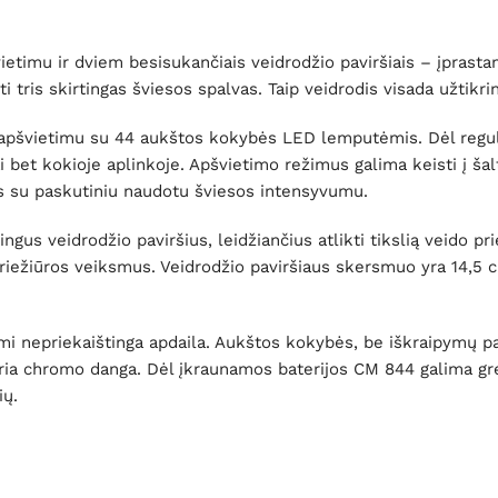
etimu ir dviem besisukančiais veidrodžio paviršiais – įprastam
ti tris skirtingas šviesos spalvas. Taip veidrodis visada užtikr
D apšvietimu su 44 aukštos kokybės LED lemputėmis. Dėl regu
bet kokioje aplinkoje. Apšvietimo režimus galima keisti į šalt
ungs su paskutiniu naudotu šviesos intensyvumu.
ngus veidrodžio paviršius, leidžiančius atlikti tikslią veido pr
 priežiūros veiksmus. Veidrodžio paviršiaus skersmuo yra 14,5 
mi nepriekaištinga apdaila. Aukštos kokybės, be iškraipymų 
ia chromo danga. Dėl įkraunamos baterijos CM 844 galima greit
ių.