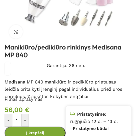
Spustelėkite, kad padidintumėte
Manikiūro/pedikiūro rinkinys Medisana
MP 840
Garantija: 36mėn.
Medisana MP 840 manikiūro ir pedikiūro prietaisas
leidžia pritaikyti įrenginį pagal individualius priežiūros
poreikius. 7 aukštos kokybės antgaliai.
Pilnas aprašymas
56,00
€
Pristatysime:
-
+
rugpjūčio 12 d. – 13 d.
Pristatymo būdai
Į krepšelį