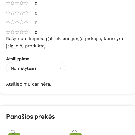
0
0
0
0
Rašyti atsiliepimą gali tik prisijungę pirkėjai, kurie yra
įsigiję šį produktą.
Atsiliepimai
Atsiliepimų dar nėra.
Panašios prekės