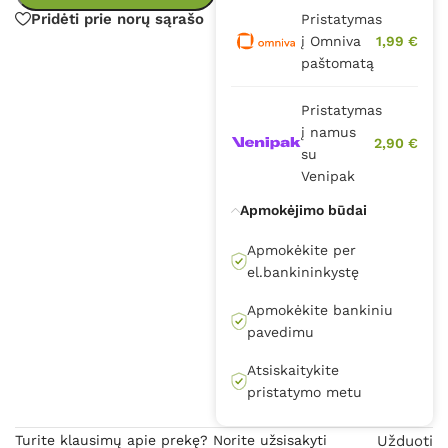
Pridėti prie norų sąrašo
Pristatymas
į Omniva
1,99 €
paštomatą
Pristatymas
į namus
2,90 €
su
Venipak
Apmokėjimo būdai
Apmokėkite per
el.bankininkystę
Apmokėkite bankiniu
pavedimu
Atsiskaitykite
pristatymo metu
Turite klausimų apie prekę? Norite užsisakyti
Užduoti