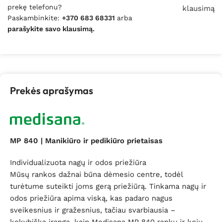
prekę telefonu?
klausimą
Paskambinkite:
+370 683 68331
arba
parašykite savo klausimą.
Prekės aprašymas
MP 840 | Manikiūro ir pedikiūro prietaisas
Individualizuota nagų ir odos priežiūra
Mūsų rankos dažnai būna dėmesio centre, todėl
turėtume suteikti joms gerą priežiūrą. Tinkama nagų ir
odos priežiūra apima viską, kas padaro nagus
sveikesnius ir gražesnius, tačiau svarbiausia –