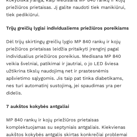
kokybiška įranga, kaip Medisana MP 840 rankų ir kojų
priežiūros prietaisas. Jį galite naudoti tiek manikiūrui,
tiek pedikiūrui.
Trijų greičių lygiai individualiems priežiūros poreikiams
Dėl trijų skirtingų greičių lygio MP 840 rankų ir kojų
priežiūros prietaisas leidžia pritaikyti įrenginį pagal
individualius priežiūros poreikius. Medisana MP 840
veikia švelniai, patikimai ir jautriai, o jo LED šviesa
užtikrina tikslų naudojimą net ir prastesnėmis
apšvietimo sąlygomis. Jis taip pat tinka diabetikams,
nes turi automatinį sustojimą, jei spaudimas yra per
didelis.
7 aukštos kokybės antgaliai
MP 840 rankų ir kojų priežiūros prietaisas
komplektuojamas su septyniais antgaliais. Kiekvienas
aukštos kokybės antgalis skirtas konkrečiai problemai