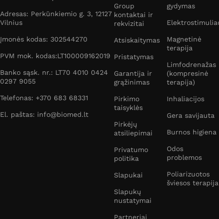
Group
gydymas
Adresas: Perkūnkiemio g. 3, 12127
kontaktai ir
Vilnius
Elektrostimulia
rekvizitai
Įmonės kodas: 302544270
Magnetinė
Atsiskaitymas
terapija
PVM mok. kodas:LT100009162019
Pristatymas
Limfodrenažas
Banko sąsk. nr.: LT70 4010 0424
Garantija ir
(kompresinė
0297 9055
grąžinimas
terapija)
Telefonas: +370 683 68331
Pirkimo
Inhaliacijos
taisyklės
El. paštas: info@biomed.lt
Gera savijauta
Pirkėjų
Burnos higiena
atsiliepimai
Odos
Privatumo
problemos
politika
Poliarizuotos
Slapukai
šviesos terapija
Slapukų
nustatymai
Partneriai