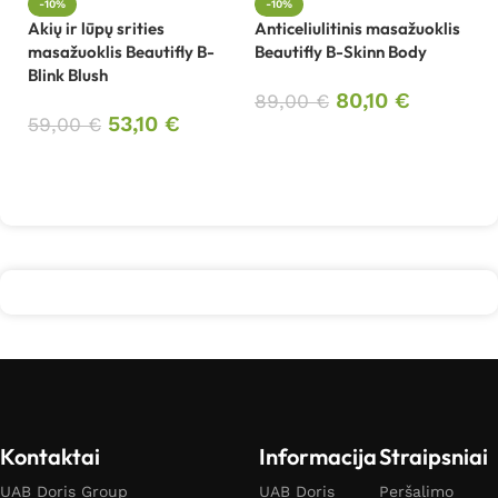
-10%
-10%
Akių ir lūpų srities
Anticeliulitinis masažuoklis
Be
masažuoklis Beautifly B-
Beautifly B-Skinn Body
ap
Blink Blush
Gl
80,10
€
89,00
€
53,10
€
59,00
€
9
Į krepšelį
Į krepšelį
Kontaktai
Informacija
Straipsniai
UAB Doris Group
UAB Doris
Peršalimo