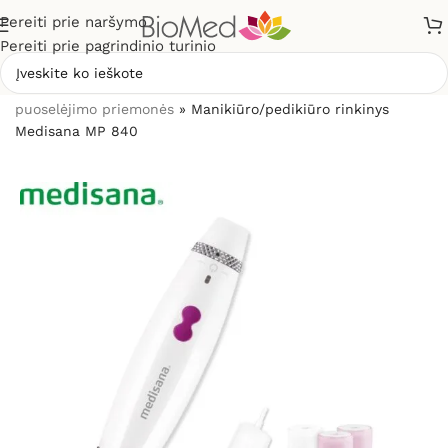
Pereiti prie naršymo
Pereiti prie pagrindinio turinio
Pradžia
»
Grožio priežiūrai, odos problemoms
»
Grožio
puoselėjimo priemonės
»
Manikiūro/pedikiūro rinkinys
Medisana MP 840