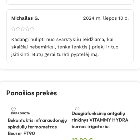
Michailas G.
2024 m. liepos 10 d.
Kadangi nulipti nuo svarstyklių leidžiama, kai
skaičiai nebemirksi, tenka lenktis į priekį ir tuo
įsitikinti. Būtų gerai turėti pyptelėjimą.
Panašios prekės
Daugiafunkcinių antgalių
IŠPARDUOTA
rinkinys VITAMMY HYDRA
Bekontaktis infraraudonųjų
burnos irigatoriui
spindulių termometras
El
Beurer FT90
v