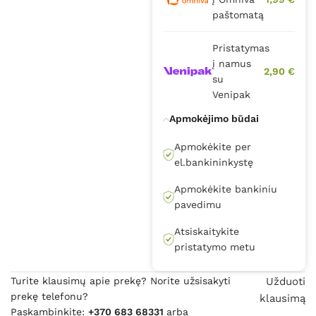
paštomatą
Pristatymas
į namus
2,90 €
su
Venipak
Apmokėjimo būdai
Apmokėkite per
el.bankininkystę
Apmokėkite bankiniu
pavedimu
Atsiskaitykite
pristatymo metu
Turite klausimų apie prekę? Norite užsisakyti
Užduoti
prekę telefonu?
klausimą
Paskambinkite:
+370 683 68331
arba