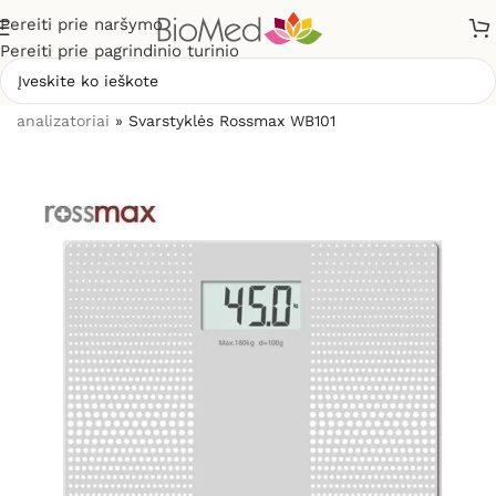
Pereiti prie naršymo
Pereiti prie pagrindinio turinio
Pradžia
»
Sveikatos priežiūrai
»
Svarstyklės, kūno masės
analizatoriai
»
Svarstyklės Rossmax WB101