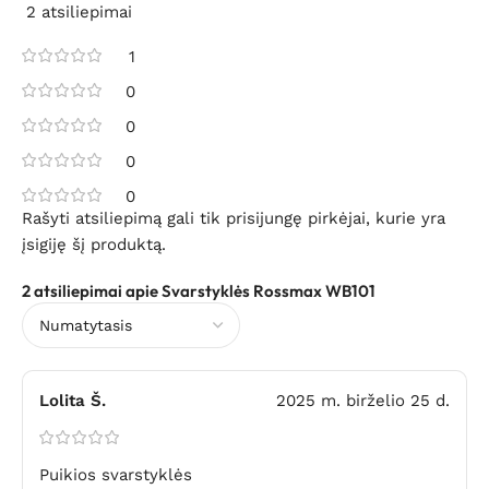
2 atsiliepimai
1
0
0
0
0
Rašyti atsiliepimą gali tik prisijungę pirkėjai, kurie yra
įsigiję šį produktą.
2 atsiliepimai apie
Svarstyklės Rossmax WB101
Lolita Š.
2025 m. birželio 25 d.
Puikios svarstyklės