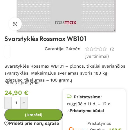
Spustelėkite, kad padidintumėte
Svarstyklės Rossmax WB101
Garantija: 24mėn.
(
2
įvertinimai)
Svarstyklės Rossmax WB101 – plonos, tiksliai sveriančios
svarstyklės. Maksimalus sveriamas svoris 180 kg.
Prietaiso tikslumas – 100 gramų
Pilnas aprašymas
24,90
€
Pristatysime:
-
+
rugpjūčio 11 d. – 12 d.
Pristatymo būdai
Į krepšelį
Pridėti prie norų sąrašo
Pristatymas
į Omniva
1,99 €