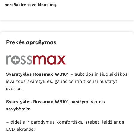
parašykite savo klausimą.
Prekės aprašymas
Svarstyklės Rossmax WB101
– subtilios ir šiuolaikiškos
išvaizdos svarstyklės, galinčios itin tiksliai nustatyti
svorius.
Svarstyklės Rossmax WB101 pasižymi šiomis
savybėmis:
– didelis ir parodymus komfortiškai stebėti leidžiantis
LCD ekranas;