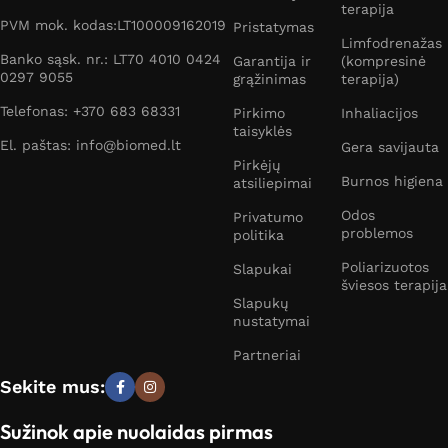
terapija
PVM mok. kodas:LT100009162019
Pristatymas
Limfodrenažas
Banko sąsk. nr.: LT70 4010 0424
Garantija ir
(kompresinė
0297 9055
grąžinimas
terapija)
Telefonas: +370 683 68331
Pirkimo
Inhaliacijos
taisyklės
El. paštas: info@biomed.lt
Gera savijauta
Pirkėjų
Burnos higiena
atsiliepimai
Odos
Privatumo
problemos
politika
Poliarizuotos
Slapukai
šviesos terapija
Slapukų
nustatymai
Partneriai
Sekite mus:
Sužinok apie nuolaidas pirmas