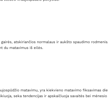
gairės, atskiriančios normalaus ir aukšto spaudimo rodmenis. 
nt du matavimus iš eilės.
raujospūdžio matavimu, yra kiekvieno matavimo fiksavimas dieno
rikiuoja, seka tendencijas ir apskaičiuoja savaitės bei mėnesio 