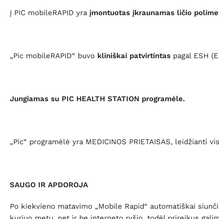
Į PIC mobileRAPID yra
įmontuotas įkraunamas ličio polime
„Pic mobileRAPID“ buvo
kliniškai patvirtintas
pagal ESH (Eu
Jungiamas su PIC HEALTH STATION programėle.
„Pic“ programėlė yra MEDICINOS PRIETAISAS, leidžianti visus
SAUGO IR APDOROJA
Po kiekvieno matavimo „Mobile Rapid“ automatiškai siunčia 
kuriuo metu, net ir be interneto ryšio, todėl prireikus gal