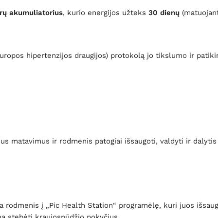
rų akumuliatorius
, kurio energijos užteks
30 dienų
(matuojant
ropos hipertenzijos draugijos) protokolą jo tikslumo ir patik
 matavimus ir rodmenis patogiai išsaugoti, valdyti ir dalytis 
rodmenis į „Pic Health Station“ programėlę, kuri juos išsaug
ima stebėti kraujospūdžio pokyčius.