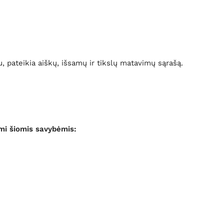
, pateikia aiškų, išsamų ir tikslų matavimų sąrašą.
ymi šiomis savybėmis: