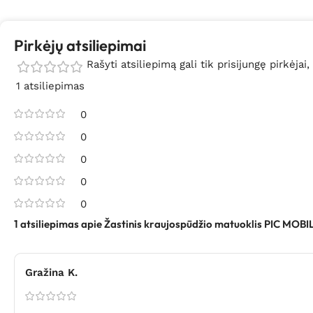
Pirkėjų atsiliepimai
Rašyti atsiliepimą gali tik prisijungę pirkėjai,
1 atsiliepimas
0
0
0
0
0
1 atsiliepimas apie
Žastinis kraujospūdžio matuoklis PIC MOBI
Gražina K.