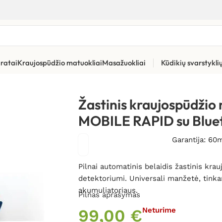
ratai
Kraujospūdžio matuokliai
Masažuokliai
Kūdikių svarstykl
uoklis PIC MOBILE RAPID su Bluetooth
Žastinis kraujospūdžio
MOBILE RAPID su Blue
Garantija: 60
Pilnai automatinis belaidis žastinis kr
detektoriumi. Universali manžetė, tinka
akumuliatoriaus.
Pilnas aprašymas
99,00
€
Neturime