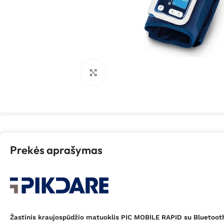
Spustelėkite, kad padidintumėte
Prekės aprašymas
Žastinis kraujospūdžio matuoklis PIC MOBILE RAPID su Bluetoot