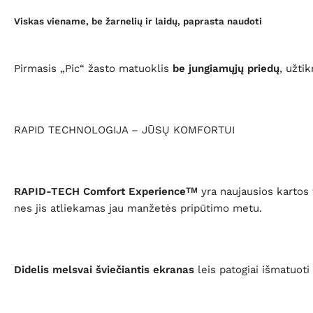
Viskas viename, be žarnelių ir laidų, paprasta naudoti
Pirmasis „Pic“ žasto matuoklis
be jungiamųjų priedų
, užti
RAPID TECHNOLOGIJA – JŪSŲ KOMFORTUI
RAPID-TECH Comfort Experience
yra naujausios kartos t
TM
nes jis atliekamas jau manžetės pripūtimo metu.
Didelis melsvai šviečiantis ekranas
leis patogiai išmatuoti