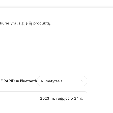
 kurie yra įsigiję šį produktą.
LE RAPID su Bluetooth
2023 m. rugpjūčio 24 d.