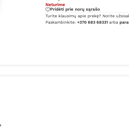
Neturime
Pridėti prie norų sąrašo
Turite klausimų apie prekę? Norite užsisa
Paskambinkite:
+370 683 68331
arba
para
h