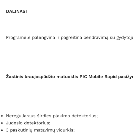
DALINASI
Programėlė palengvina ir pagreitina bendravimą su gydytoju
Žastinis kraujospūdžio matuoklis PIC Mobile Rapid pasiž
Nereguliaraus širdies plakimo detektorius;
Judesio detektorius;
3 paskutinių matavimų vidurkis;