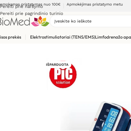
emokamas pristatymas nuo 100€
Apmokėjimas pristatymo metu
Pereiti prie naršymo
Pereiti prie pagrindinio turinio
isos prekės
Elektrostimuliatoriai (TENS/EMS)
Limfodrenažo apa
Pradžia
»
Kraujospūdžio sekimui
»
Žastinis kraujospūdžio mat
IŠPARDUOTA