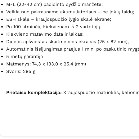
M-L (22-42 cm) padidinto dydžio manžetė;
Veikia nuo pakraunamo akumuliatoriaus – be jokių laidų;
ESH skalė – kraujospūdžio lygio skalė ekrane;
Po 100 atminčių kiekvienam iš 2 vartotojų;
Kiekvieno matavimo data ir laikas;
Didelis apšviestas skaitmeninis ekranas (25 x 82 mm);
Automatinis išsijungimas praėjus 1 min. po paskutinio my
5 metų garantija
Matmenys: 74,3 x 133,0 x 25,4 (mm)
Svoris: 295 g
Prietaiso komplektacija:
Kraujospūdžio matuoklis, kelionin