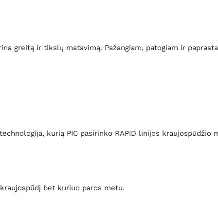
krina greitą ir tikslų matavimą. Pažangiam, patogiam ir papras
echnologija, kurią PIC pasirinko RAPID linijos kraujospūdžio ma
 kraujospūdį bet kuriuo paros metu.