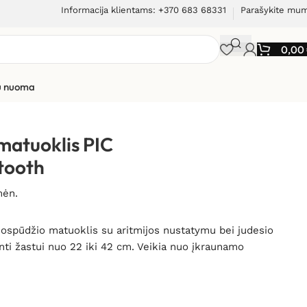
Informacija klientams: +370 683 68331
Parašykite mu
0,00
ių nuoma
 matuoklis PIC
tooth
mėn.
aujospūdžio matuoklis su aritmijos nustatymu bei judesio
nti žastui nuo 22 iki 42 cm. Veikia nuo įkraunamo