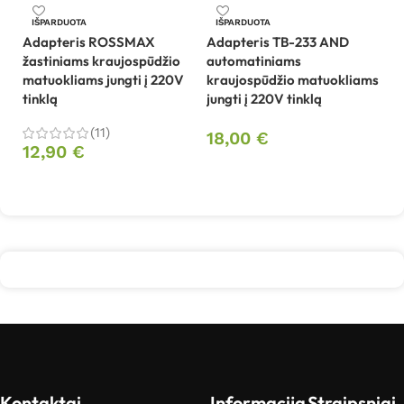
IŠPARDUOTA
IŠPARDUOTA
Adapteris ROSSMAX
Adapteris TB-233 AND
žastiniams kraujospūdžio
automatiniams
Au
matuokliams jungti į 220V
kraujospūdžio matuokliams
kr
tinklą
jungti į 220V tinklą
Mi
(11)
18,00
€
8
12,90
€
Daugiau
Daugiau
Kontaktai
Informacija
Straipsniai