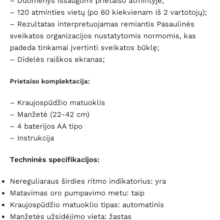
– Duomenys išsaugomi prietaiso atmintyje;
– 120 atminties vietų (po 60 kiekvienam iš 2 vartotojų);
– Rezultatas interpretuojamas remiantis Pasaulinės
sveikatos organizacijos nustatytomis normomis, kas
padeda tinkamai įvertinti sveikatos būklę;
– Didelės raiškos ekranas;
Prietaiso komplektacija:
– Kraujospūdžio matuoklis
– Manžetė (22-42 cm)
– 4 baterijos AA tipo
– Instrukcija
Techninės specifikacijos:
Nereguliaraus širdies ritmo indikatorius: yra
Matavimas oro pumpavimo metu: taip
Kraujospūdžio matuoklio tipas: automatinis
Manžetės užsidėjimo vieta: žastas