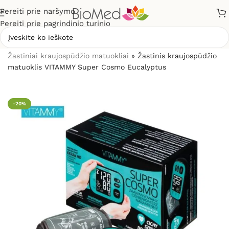
Pereiti prie naršymo
Pereiti prie pagrindinio turinio
Pradžia
»
Sveikatos priežiūrai
»
Kraujospūdžio matuokliai
»
Žastiniai kraujospūdžio matuokliai
»
Žastinis kraujospūdžio
matuoklis VITAMMY Super Cosmo Eucalyptus
-20%