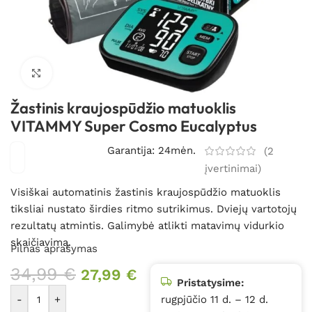
Spustelėkite, kad padidintumėte
Žastinis kraujospūdžio matuoklis
VITAMMY Super Cosmo Eucalyptus
Garantija: 24mėn.
(
2
įvertinimai)
Visiškai automatinis žastinis kraujospūdžio matuoklis
tiksliai nustato širdies ritmo sutrikimus. Dviejų vartotojų
rezultatų atmintis. Galimybė atlikti matavimų vidurkio
skaičiavimą.
Pilnas aprašymas
34,99
€
27,99
€
Pristatysime:
-
+
rugpjūčio 11 d. – 12 d.