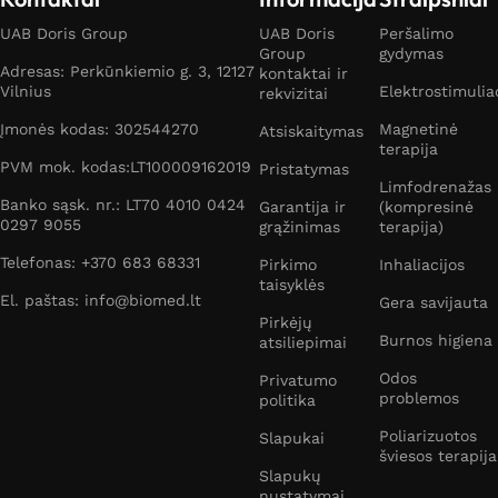
UAB Doris Group
UAB Doris
Peršalimo
Group
gydymas
Adresas: Perkūnkiemio g. 3, 12127
kontaktai ir
Vilnius
Elektrostimulia
rekvizitai
Įmonės kodas: 302544270
Magnetinė
Atsiskaitymas
terapija
PVM mok. kodas:LT100009162019
Pristatymas
Limfodrenažas
Banko sąsk. nr.: LT70 4010 0424
Garantija ir
(kompresinė
0297 9055
grąžinimas
terapija)
Telefonas: +370 683 68331
Pirkimo
Inhaliacijos
taisyklės
El. paštas: info@biomed.lt
Gera savijauta
Pirkėjų
Burnos higiena
atsiliepimai
Odos
Privatumo
problemos
politika
Poliarizuotos
Slapukai
šviesos terapija
Slapukų
nustatymai