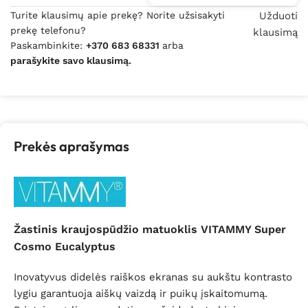
Turite klausimų apie prekę? Norite užsisakyti
Užduoti
prekę telefonu?
klausimą
Paskambinkite:
+370 683 68331
arba
parašykite savo klausimą.
Prekės aprašymas
Žastinis kraujospūdžio matuoklis VITAMMY Super
Cosmo Eucalyptus
Inovatyvus
didelės raiškos
ekranas su aukštu kontrasto
lygiu garantuoja aiškų vaizdą ir puikų įskaitomumą.