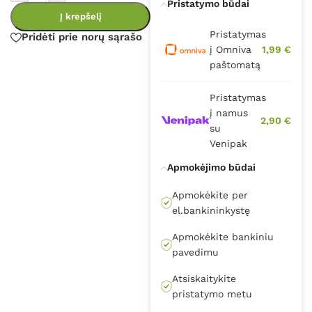
Pristatymo būdai
Į krepšelį
Pristatymas
Pridėti prie norų sąrašo
į Omniva
1,99 €
paštomatą
Pristatymas
į namus
2,90 €
su
Venipak
Apmokėjimo būdai
Apmokėkite per
el.bankininkystę
Apmokėkite bankiniu
pavedimu
Atsiskaitykite
pristatymo metu