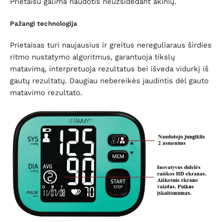
Prietaisu galima naudotis neužsidedant akinių.
Pažangi technologija
Prietaisas turi naujausius ir greitus nereguliaraus širdies
ritmo nustatymo algoritmus, garantuoja tikslų
matavimą, interpretuoja rezultatus bei
išveda vidurkį
iš
gautų rezultatų. Daugiau nebereikės jaudintis dėl gauto
matavimo rezultato.