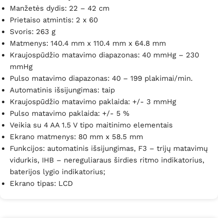
Manžetės dydis: 22 – 42 cm
Prietaiso atmintis: 2 x 60
Svoris: 263 g
Matmenys: 140.4 mm x 110.4 mm x 64.8 mm
Kraujospūdžio matavimo diapazonas: 40 mmHg – 230
mmHg
Pulso matavimo diapazonas: 40 – 199 plakimai/min.
Automatinis išsijungimas: taip
Kraujospūdžio matavimo paklaida: +/- 3 mmHg
Pulso matavimo paklaida: +/- 5 %
V
eikia su 4 AA 1.5 V tipo maitinimo elementais
Ekrano matmenys: 80 mm x 58.5 mm
Funkcijos: automatinis išsijungimas, F3 –
trijų matavimų
vidurkis
, IHB – nereguliaraus širdies ritmo indikatorius,
baterijos lygio indikatorius;
Ekrano tipas: LCD