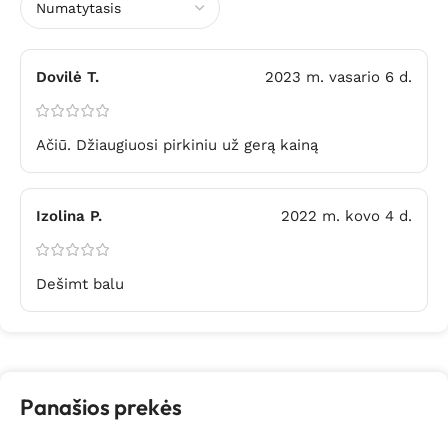
Dovilė T.
2023 m. vasario 6 d.
Ačiū. Džiaugiuosi pirkiniu už gerą kainą
Izolina P.
2022 m. kovo 4 d.
Dešimt balu
Panašios prekės