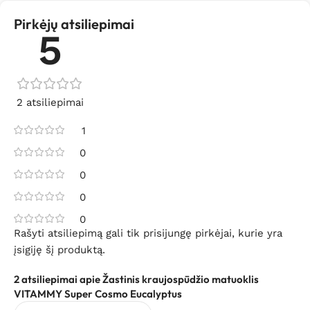
Pirkėjų atsiliepimai
5
2 atsiliepimai
1
0
0
0
0
Rašyti atsiliepimą gali tik prisijungę pirkėjai, kurie yra
įsigiję šį produktą.
2 atsiliepimai apie
Žastinis kraujospūdžio matuoklis
VITAMMY Super Cosmo Eucalyptus