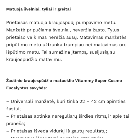
Matuoja švelniai, tyliai ir greitai
Prietaisas matuoja kraujospūdį pumpavimo metu.
Manžetė pripučiama švelniai, neveržia žasto. Tylus
prietaiso veikimas nerėžia ausų. Matavimas manžetės
pripūtimo metu užtrunka trumpiau nei matavimas oro
išpūtimo metu.
Tai sumažina įtampą, susijusią su
kraujospūdžio matavimu.
Žastinio kraujospūdžio matuoklio Vitammy Super Cosmo
Eucalyptus savybės:
– Universali manžetė, kuri t
inka 22 – 42 cm apimties
žastui;
– Prietaisas aptinka nereguliarų širdies ritmą ir apie tai
praneša;
– Prietaisas išveda vidurkį iš gautų rezultatų;