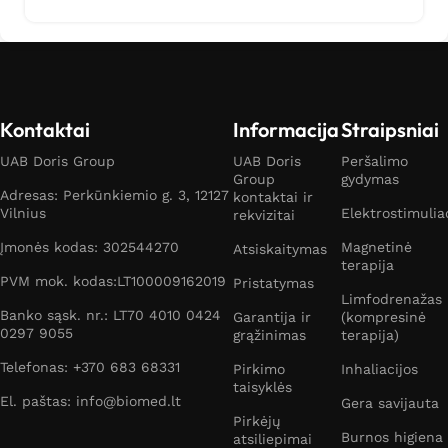
Kontaktai
Informacija
Straipsniai
UAB Doris Group
UAB Doris
Peršalimo
Group
gydymas
Adresas: Perkūnkiemio g. 3, 12127
kontaktai ir
Vilnius
Elektrostimulia
rekvizitai
Įmonės kodas: 302544270
Magnetinė
Atsiskaitymas
terapija
PVM mok. kodas:LT100009162019
Pristatymas
Limfodrenažas
Banko sąsk. nr.: LT70 4010 0424
Garantija ir
(kompresinė
0297 9055
grąžinimas
terapija)
Telefonas: +370 683 68331
Pirkimo
Inhaliacijos
taisyklės
El. paštas: info@biomed.lt
Gera savijauta
Pirkėjų
Burnos higiena
atsiliepimai