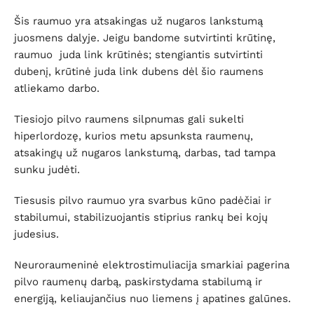
Šis raumuo yra atsakingas už nugaros lankstumą
juosmens dalyje. Jeigu bandome sutvirtinti krūtinę,
raumuo juda link krūtinės; stengiantis sutvirtinti
dubenį, krūtinė juda link dubens dėl šio raumens
atliekamo darbo.
Tiesiojo pilvo raumens silpnumas gali sukelti
hiperlordozę, kurios metu apsunksta raumenų,
atsakingų už nugaros lankstumą, darbas, tad tampa
sunku judėti.
Tiesusis pilvo raumuo yra svarbus kūno padėčiai ir
stabilumui, stabilizuojantis stiprius rankų bei kojų
judesius.
Neuroraumeninė elektrostimuliacija smarkiai pagerina
pilvo raumenų darbą, paskirstydama stabilumą ir
energiją, keliaujančius nuo liemens į apatines galūnes.