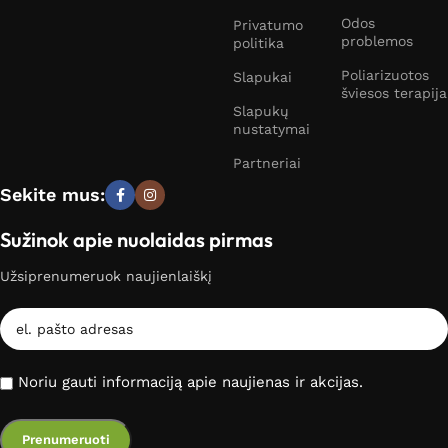
Odos
Privatumo
problemos
politika
Poliarizuotos
Slapukai
šviesos terapija
Slapukų
nustatymai
Partneriai
Sekite mus:
Sužinok apie nuolaidas pirmas
Užsiprenumeruok naujienlaiškį
Noriu gauti informaciją apie naujienas ir akcijas.