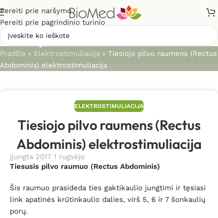
Pereiti prie naršymo
Pereiti prie pagrindinio turinio
Straipsniai
Pradžia
»
Elektrostimuliacija
»
Tiesiojo pilvo raumens (Rectus
Abdominis) elektrostimuliacija
ELEKTROSTIMULIACIJA
Tiesiojo pilvo raumens (Rectus
Abdominis) elektrostimuliacija
Įjungta 2017 1 rugsėjo
Tiesusis pilvo raumuo (Rectus Abdominis)
Šis raumuo prasideda ties gaktikaulio jungtimi ir tęsiasi
link apatinės krūtinkaulio dalies, virš 5, 6 ir 7 šonkaulių
porų.