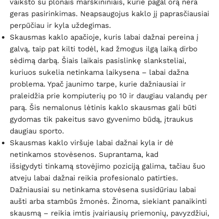
vaikšto su plonais marškininiais, kurie pagal orą nėra
geras pasirinkimas. Neapsaugojus kaklo jį paprasčiausiai
perpūčiau ir kyla uždegimas.
Skausmas kaklo apačioje, kuris labai dažnai pereina į
galvą, taip pat kilti todėl, kad žmogus ilgą laiką dirbo
sėdimą darbą. Šiais laikais pasislinkę slanksteliai,
kuriuos sukelia netinkama laikysena – labai dažna
problema. Ypač jaunimo tarpe, kurie dažniausiai ir
praleidžia prie kompiuterių po 10 ir daugiau valandų per
parą. Šis nemalonus lėtinis kaklo skausmas gali būti
gydomas tik pakeitus savo gyvenimo būdą, įtraukus
daugiau sporto.
Skausmas kaklo viršuje labai dažnai kyla ir dė
netinkamos stovėsenos. Suprantama, kad
išsigydyti tinkamą stovėjimo poziciją galima, tačiau šuo
atveju labai dažnai reikia profesionalo patirties.
Dažniausiai su netinkama stovėsena susidūriau labai
aušti arba stambūs žmonės. Žinoma, siekiant panaikinti
skausmą – reikia imtis įvairiausių priemonių, pavyzdžiui,