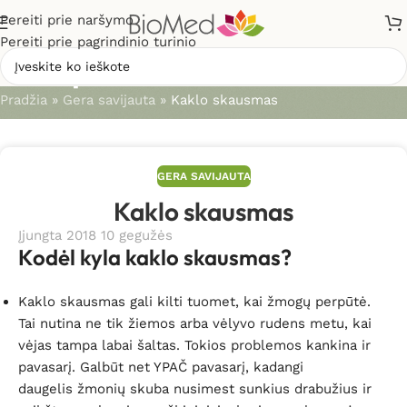
Pereiti prie naršymo
Pereiti prie pagrindinio turinio
Straipsniai
Pradžia
»
Gera savijauta
»
Kaklo skausmas
GERA SAVIJAUTA
Kaklo skausmas
Įjungta 2018 10 gegužės
Kodėl kyla kaklo skausmas?
Kaklo skausmas gali kilti tuomet, kai žmogų perpūtė.
Tai nutina ne tik žiemos arba vėlyvo rudens metu, kai
vėjas tampa labai šaltas. Tokios problemos kankina ir
pavasarį. Galbūt net YPAČ pavasarį, kadangi
daugelis žmonių skuba nusimest sunkius drabužius ir