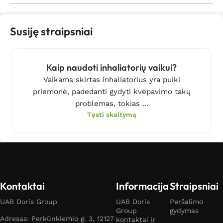
Susiję straipsniai
Kaip naudoti inhaliatorių vaikui?
Vaikams skirtas inhaliatorius yra puiki
priemonė, padedanti gydyti kvėpavimo takų
problemas, tokias ...
Tęsti skaitymą
Kontaktai
Informacija
Straipsniai
UAB Doris Group
UAB Doris
Peršalimo
Group
gydymas
Adresas: Perkūnkiemio g. 3, 12127
kontaktai ir