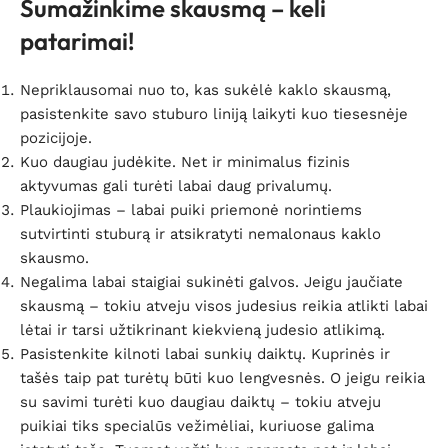
Sumažinkime skausmą – keli
patarimai!
Nepriklausomai nuo to, kas sukėlė kaklo skausmą,
pasistenkite savo stuburo liniją laikyti kuo tiesesnėje
pozicijoje.
Kuo daugiau judėkite. Net ir minimalus fizinis
aktyvumas gali turėti labai daug privalumų.
Plaukiojimas – labai puiki priemonė norintiems
sutvirtinti stuburą ir atsikratyti nemalonaus kaklo
skausmo.
Negalima labai staigiai sukinėti galvos. Jeigu jaučiate
skausmą – tokiu atveju visos judesius reikia atlikti labai
lėtai ir tarsi užtikrinant kiekvieną judesio atlikimą.
Pasistenkite kilnoti labai sunkių daiktų. Kuprinės ir
tašės taip pat turėtų būti kuo lengvesnės. O jeigu reikia
su savimi turėti kuo daugiau daiktų – tokiu atveju
puikiai tiks specialūs vežimėliai, kuriuose galima