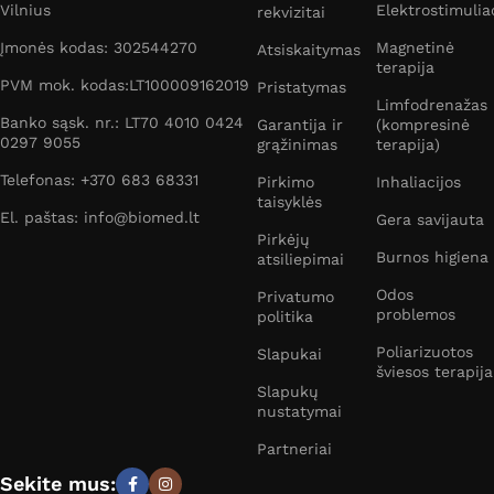
Vilnius
Elektrostimulia
rekvizitai
Įmonės kodas: 302544270
Magnetinė
Atsiskaitymas
terapija
PVM mok. kodas:LT100009162019
Pristatymas
Limfodrenažas
Banko sąsk. nr.: LT70 4010 0424
Garantija ir
(kompresinė
0297 9055
grąžinimas
terapija)
Telefonas: +370 683 68331
Pirkimo
Inhaliacijos
taisyklės
El. paštas: info@biomed.lt
Gera savijauta
Pirkėjų
Burnos higiena
atsiliepimai
Odos
Privatumo
problemos
politika
Poliarizuotos
Slapukai
šviesos terapija
Slapukų
nustatymai
Partneriai
Sekite mus: