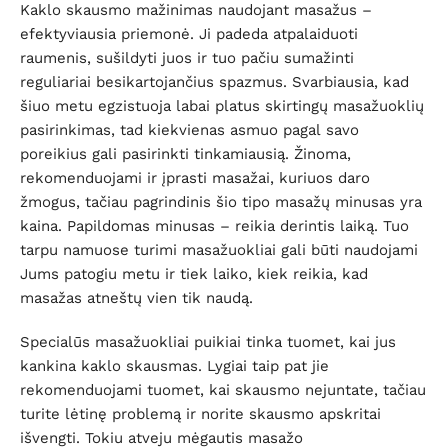
Kaklo skausmo mažinimas naudojant masažus –
efektyviausia priemonė. Ji padeda atpalaiduoti
raumenis, sušildyti juos ir tuo pačiu sumažinti
reguliariai besikartojančius spazmus. Svarbiausia, kad
šiuo metu egzistuoja labai platus skirtingų masažuoklių
pasirinkimas, tad kiekvienas asmuo pagal savo
poreikius gali pasirinkti tinkamiausią. Žinoma,
rekomenduojami ir įprasti masažai, kuriuos daro
žmogus, tačiau pagrindinis šio tipo masažų minusas yra
kaina. Papildomas minusas – reikia derintis laiką. Tuo
tarpu namuose turimi masažuokliai gali būti naudojami
Jums patogiu metu ir tiek laiko, kiek reikia, kad
masažas atneštų vien tik naudą.
Specialūs masažuokliai puikiai tinka tuomet, kai jus
kankina kaklo skausmas. Lygiai taip pat jie
rekomenduojami tuomet, kai skausmo nejuntate, tačiau
turite lėtinę problemą ir norite skausmo apskritai
išvengti. Tokiu atveju mėgautis masažo