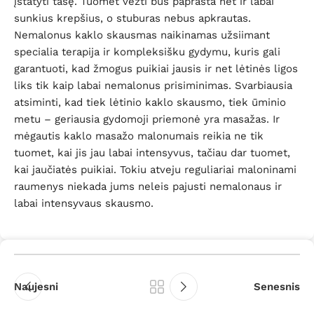
įstatyti tašę. Tuomet vežti bus paprasta net ir labai
sunkius krepšius, o stuburas nebus apkrautas.
Nemalonus kaklo skausmas naikinamas užsiimant
specialia terapija ir kompleksišku gydymu, kuris gali
garantuoti, kad žmogus puikiai jausis ir net lėtinės ligos
liks tik kaip labai nemalonus prisiminimas. Svarbiausia
atsiminti, kad tiek lėtinio kaklo skausmo, tiek ūminio
metu – geriausia gydomoji priemonė yra masažas. Ir
mėgautis kaklo masažo malonumais reikia ne tik
tuomet, kai jis jau labai intensyvus, tačiau dar tuomet,
kai jaučiatės puikiai. Tokiu atveju reguliariai maloninami
raumenys niekada jums neleis pajusti nemalonaus ir
labai intensyvaus skausmo.
Naujesni
Senesnis