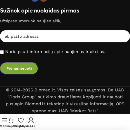
Sužinok apie nuolaidas pirmas
Užsiprenumeruok naujienlaiškį
Noriu gauti informaciją apie naujienas ir akcijas.
© 2014-2026 Biomed.lt. Visos teisės saugomos. Be UAB
"Doris Group" sutikimo draudžiama kopijuoti ir naudoti
puslapio Biomed.lt tekstinę ir vizualinę informaciją. OPS
sprendimas: UAB "Market Rats"
Meniu
Krepšelis
Norų sąrašas
Mano paskyra