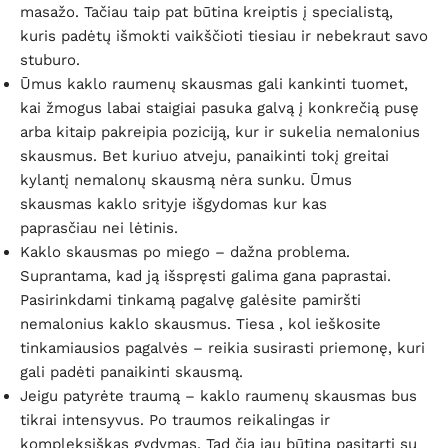
masažo. Tačiau taip pat būtina kreiptis į specialistą,
kuris padėtų išmokti vaikščioti tiesiau ir nebekraut savo
stuburo.
Ūmus kaklo raumenų skausmas gali kankinti tuomet,
kai žmogus labai staigiai pasuka galvą į konkrečią pusę
arba kitaip pakreipia poziciją, kur ir sukelia nemalonius
skausmus. Bet kuriuo atveju, panaikinti tokį greitai
kylantį nemalonų skausmą nėra sunku. Ūmus
skausmas kaklo srityje išgydomas kur kas
paprasčiau nei lėtinis.
Kaklo skausmas po miego – dažna problema.
Suprantama, kad ją išspręsti galima gana paprastai.
Pasirinkdami tinkamą pagalvę galėsite pamiršti
nemalonius kaklo skausmus. Tiesa , kol ieškosite
tinkamiausios pagalvės – reikia susirasti priemonę, kuri
gali padėti panaikinti skausmą.
Jeigu patyrėte traumą – kaklo raumenų skausmas bus
tikrai intensyvus. Po traumos reikalingas ir
kompleksiškas gydymas. Tad čia jau būtina pasitarti su