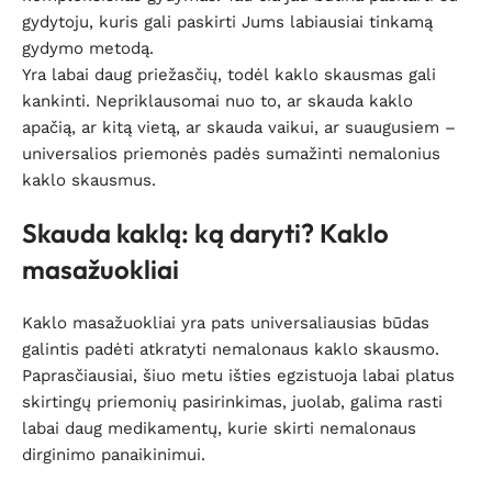
gydytoju, kuris gali paskirti Jums labiausiai tinkamą
gydymo metodą.
Yra labai daug priežasčių, todėl kaklo skausmas gali
kankinti. Nepriklausomai nuo to, ar skauda kaklo
apačią, ar kitą vietą, ar skauda vaikui, ar suaugusiem –
universalios priemonės padės sumažinti nemalonius
kaklo skausmus.
Skauda kaklą: ką daryti? Kaklo
masažuokliai
Kaklo masažuokliai yra pats universaliausias būdas
galintis padėti atkratyti nemalonaus kaklo skausmo.
Paprasčiausiai, šiuo metu išties egzistuoja labai platus
skirtingų priemonių pasirinkimas, juolab, galima rasti
labai daug medikamentų, kurie skirti nemalonaus
dirginimo panaikinimui.