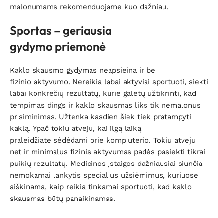
malonumams rekomenduojame kuo dažniau.
Sportas – geriausia
gydymo priemonė
Kaklo skausmo gydymas neapsieina ir be
fizinio aktyvumo. Nereikia labai aktyviai sportuoti, siekti
labai konkrečių rezultatų, kurie galėtų užtikrinti, kad
tempimas dings ir kaklo skausmas liks tik nemalonus
prisiminimas. Užtenka kasdien šiek tiek pratampyti
kaklą. Ypač tokiu atveju, kai ilgą laiką
praleidžiate sėdėdami prie kompiuterio. Tokiu atveju
net ir minimalus fizinis aktyvumas padės pasiekti tikrai
puikių rezultatų. Medicinos įstaigos dažniausiai siunčia
nemokamai lankytis specialius užsiėmimus, kuriuose
aiškinama, kaip reikia tinkamai sportuoti, kad kaklo
skausmas būtų panaikinamas.