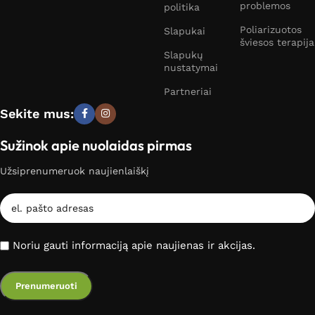
problemos
politika
Poliarizuotos
Slapukai
šviesos terapija
Slapukų
nustatymai
Partneriai
Sekite mus:
Sužinok apie nuolaidas pirmas
Užsiprenumeruok naujienlaiškį
Noriu gauti informaciją apie naujienas ir akcijas.