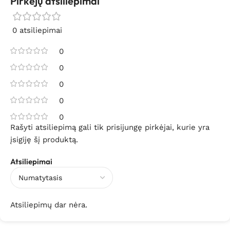
Pirkėjų atsiliepimai
0 atsiliepimai
0
0
0
0
0
Rašyti atsiliepimą gali tik prisijungę pirkėjai, kurie yra
įsigiję šį produktą.
Atsiliepimai
Atsiliepimų dar nėra.