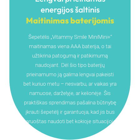
energijos šaltinis
Maitinimas baterijomis
Šepetėlis „Vitammy Smile MiniMini+“
maitinamas viena AAA baterija, o tai
užtikrina patogumą ir patikimumą
naudojant. Dėl šio tipo baterijų
prieinamumo ją galima lengvai pakeisti
bet kuriuo metu – nesvarbu, ar vaikas yra
namuose, darželyje, ar kelionėje. Šis
praktiškas sprendimas pašalina būtinybę
įkrauti šepetėlį ir garantuoja, kad jis bus
paruoštas naudoti bet kokioje situacijoje.