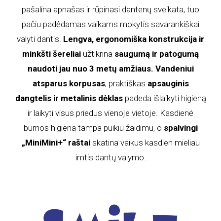
pašalina apnašas ir rūpinasi dantenų sveikata, tuo
pačiu padėdamas vaikams mokytis savarankiškai
valyti dantis.
Lengva, ergonomiška konstrukcija ir
minkšti šereliai
užtikrina
saugumą ir patogumą
naudoti jau nuo 3 metų amžiaus. Vandeniui
atsparus korpusas
, praktiškas
apsauginis
dangtelis ir metalinis dėklas
padeda išlaikyti higieną
ir laikyti visus priedus vienoje vietoje. Kasdienė
burnos higiena tampa puikiu žaidimu, o
spalvingi
„MiniMini+“ raštai
skatina vaikus kasdien mieliau
imtis dantų valymo.