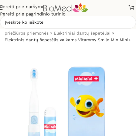
Pereiti prie naršymo
Pereiti prie pagrindinio turinio
Pradžia
»
Sveikatos priežiūrai
»
Burnos higienos, dantų
priežiūros priemonės
»
Elektriniai dantų šepetėliai
»
Elektrinis dantų šepetėlis vaikams Vitammy Smile MiniMini+