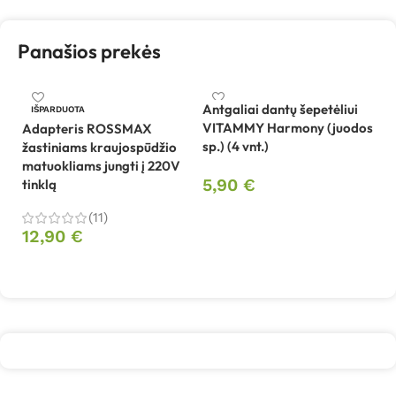
Panašios prekės
Antgaliai dantų šepetėliui
IŠPARDUOTA
VITAMMY Harmony (juodos
Adapteris ROSSMAX
Be
sp.) (4 vnt.)
žastiniams kraujospūdžio
W
matuokliams jungti į 220V
5,90
€
tinklą
1
Į krepšelį
(11)
12,90
€
Daugiau