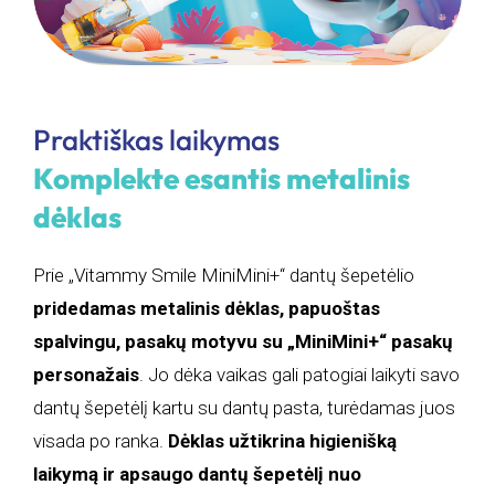
Praktiškas laikymas
Komplekte esantis metalinis
dėklas
Prie „Vitammy Smile MiniMini+“ dantų šepetėlio
pridedamas metalinis dėklas, papuoštas
spalvingu, pasakų motyvu su „MiniMini+“ pasakų
personažais
. Jo dėka vaikas gali patogiai laikyti savo
dantų šepetėlį kartu su dantų pasta, turėdamas juos
visada po ranka.
Dėklas užtikrina higienišką
laikymą ir apsaugo dantų šepetėlį nuo