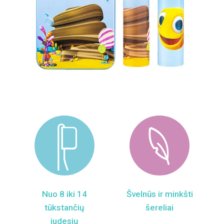
Nuo 8 iki 14
Švelnūs ir minkšti
tūkstančių
šereliai
judesių