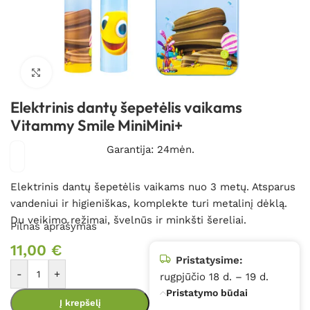
Spustelėkite, kad padidintumėte
Elektrinis dantų šepetėlis vaikams
Vitammy Smile MiniMini+
Garantija: 24mėn.
Elektrinis dantų šepetėlis vaikams nuo 3 metų. Atsparus
vandeniui ir higieniškas, komplekte turi metalinį dėklą.
Du veikimo režimai, švelnūs ir minkšti šereliai.
Pilnas aprašymas
11,00
€
Pristatysime:
-
+
rugpjūčio 18 d. – 19 d.
Pristatymo būdai
Į krepšelį