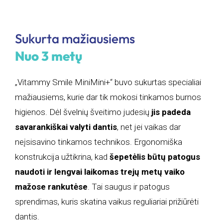
Sukurta mažiausiems
Nuo 3 metų
„Vitammy Smile MiniMini+“ buvo sukurtas specialiai
mažiausiems, kurie dar tik mokosi tinkamos burnos
higienos. Dėl švelnių šveitimo judesių
jis padeda
savarankiškai valyti dantis
, net jei vaikas dar
neįsisavino tinkamos technikos. Ergonomiška
konstrukcija užtikrina, kad
šepetėlis būtų patogus
naudoti ir lengvai laikomas trejų metų vaiko
mažose rankutėse
. Tai saugus ir patogus
sprendimas, kuris skatina vaikus reguliariai prižiūrėti
dantis.