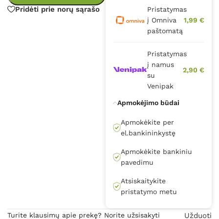
Pridėti prie norų sąrašo
Pristatymas
į Omniva
1,99 €
paštomatą
Pristatymas
į namus
2,90 €
su
Venipak
Apmokėjimo būdai
Apmokėkite per
el.bankininkystę
Apmokėkite bankiniu
pavedimu
Atsiskaitykite
pristatymo metu
Turite klausimų apie prekę? Norite užsisakyti
Užduoti