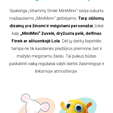
Spalvinga „Vitammy Smile MiniMini+“ serija sukurta
mažiausiems „MiniMini+“ gerbėjams.
Tarp siūlomų
dizainų yra žinomi ir mėgstami personažai
, tokie
kaip
„MiniMini“ žuvelė, dryžuota pelė, delfinas
Finek ar aštuonkojė Lola
. Dėl jų dantų šepetėlis
tampa ne tik kasdienės priežiūros priemone, bet ir
mažylio mėgstamu žaislu. Tai puikus būdas
paskatinti vaiką reguliariai valyti dantis žaismingoje ir
linksmoje atmosferoje.