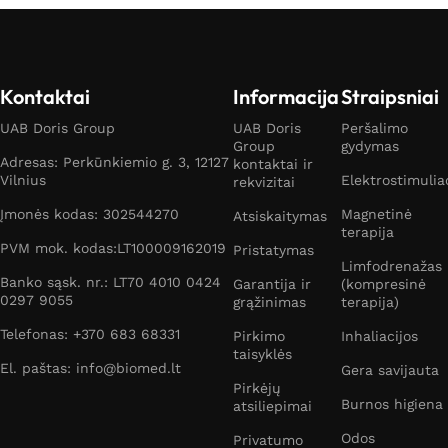
Kontaktai
Informacija
Straipsniai
UAB Doris Group
UAB Doris
Peršalimo
Group
gydymas
Adresas: Perkūnkiemio g. 3, 12127
kontaktai ir
Vilnius
Elektrostimulia
rekvizitai
Įmonės kodas: 302544270
Magnetinė
Atsiskaitymas
terapija
PVM mok. kodas:LT100009162019
Pristatymas
Limfodrenažas
Banko sąsk. nr.: LT70 4010 0424
Garantija ir
(kompresinė
0297 9055
grąžinimas
terapija)
Telefonas: +370 683 68331
Pirkimo
Inhaliacijos
taisyklės
El. paštas: info@biomed.lt
Gera savijauta
Pirkėjų
Burnos higiena
atsiliepimai
Odos
Privatumo