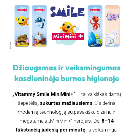
Džiaugsmas ir veiksmingumas
kasdieninėje burnos higienoje
„Vitammy Smile MiniMini+“
– tai vaikiškas dantų
šepetėlis
, sukurtas mažiausiems.
Jis derina
modernią technologiją su pasakišku dizainu ir
mėgstamais „MiniMini+“ herojais. Dėl
8–14
tūkstančių judesių per minutę
jis veiksmingai