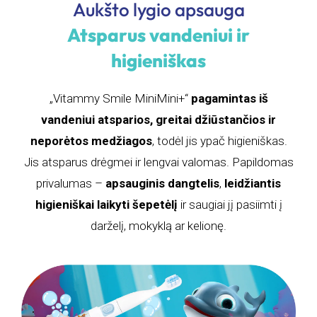
Aukšto lygio apsauga
Atsparus vandeniui ir
higieniškas
„Vitammy Smile MiniMini+“
pagamintas iš
vandeniui atsparios, greitai džiūstančios ir
neporėtos medžiagos
, todėl jis ypač higieniškas.
Jis atsparus drėgmei ir lengvai valomas. Papildomas
privalumas –
apsauginis dangtelis
,
leidžiantis
higieniškai laikyti šepetėlį
ir saugiai jį pasiimti į
darželį, mokyklą ar kelionę.