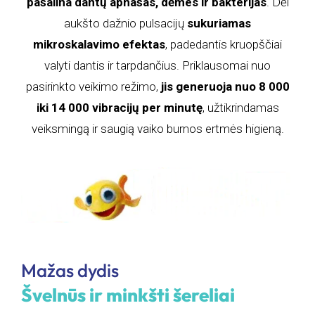
pašalina dantų apnašas, dėmes ir bakterijas
. Dėl
aukšto dažnio pulsacijų
sukuriamas
mikroskalavimo efektas
, padedantis kruopščiai
valyti dantis ir tarpdančius. Priklausomai nuo
pasirinkto veikimo režimo,
jis generuoja nuo 8 000
iki 14 000 vibracijų per minutę
, užtikrindamas
veiksmingą ir saugią vaiko burnos ertmės higieną.
Mažas dydis
Švelnūs ir minkšti šereliai