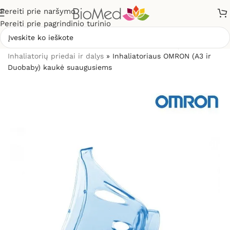
Pereiti prie naršymo
Pereiti prie pagrindinio turinio
Pradžia
»
Sveikatos priežiūrai
»
Inhaliatoriai ir jų dalys
»
Inhaliatorių priedai ir dalys
»
Inhaliatoriaus OMRON (A3 ir
Duobaby) kaukė suaugusiems