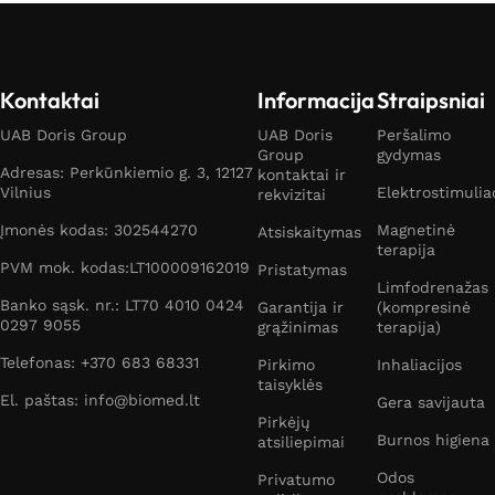
Kontaktai
Informacija
Straipsniai
UAB Doris Group
UAB Doris
Peršalimo
Group
gydymas
Adresas: Perkūnkiemio g. 3, 12127
kontaktai ir
Vilnius
Elektrostimulia
rekvizitai
Įmonės kodas: 302544270
Magnetinė
Atsiskaitymas
terapija
PVM mok. kodas:LT100009162019
Pristatymas
Limfodrenažas
Banko sąsk. nr.: LT70 4010 0424
Garantija ir
(kompresinė
0297 9055
grąžinimas
terapija)
Telefonas: +370 683 68331
Pirkimo
Inhaliacijos
taisyklės
El. paštas: info@biomed.lt
Gera savijauta
Pirkėjų
Burnos higiena
atsiliepimai
Odos
Privatumo