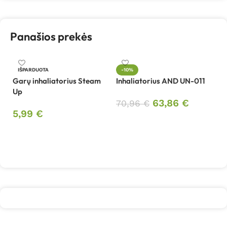
Panašios prekės
In
IŠPARDUOTA
-10%
Garų inhaliatorius Steam
Inhaliatorius AND UN-011
3
Up
63,86
€
70,96
€
5,99
€
Į krepšelį
Daugiau