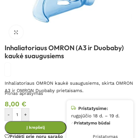
Spustelėkite, kad padidintumėte
Inhaliatoriaus OMRON (A3 ir Duobaby)
kaukė suaugusiems
Inhaliatoriaus OMRON kaukė suaugusiems, skirta OMRON
A3 ir OMRON Duobaby prietaisams.
Pilnas aprašymas
8,00
€
Pristatysime:
-
+
rugpjūčio 18 d. – 19 d.
Pristatymo būdai
Į krepšelį
Pridėti prie norų sąrašo
Pristatymas