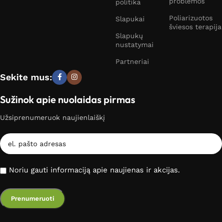
problemos
politika
Poliarizuotos
Slapukai
šviesos terapija
Slapukų
nustatymai
Partneriai
Sekite mus:
Sužinok apie nuolaidas pirmas
Užsiprenumeruok naujienlaiškį
Noriu gauti informaciją apie naujienas ir akcijas.