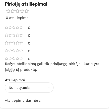
Pirkėjų atsiliepimai
0 atsiliepimai
0
0
0
0
0
Rašyti atsiliepimą gali tik prisijungę pirkėjai, kurie yra
įsigiję šį produktą.
Atsiliepimai
Atsiliepimų dar nėra.