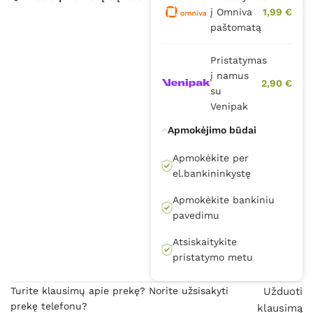
į Omniva
1,99 €
paštomatą
Pristatymas
į namus
2,90 €
su
Venipak
Apmokėjimo būdai
Apmokėkite per
el.bankininkystę
Apmokėkite bankiniu
pavedimu
Atsiskaitykite
pristatymo metu
Turite klausimų apie prekę? Norite užsisakyti
Užduoti
prekę telefonu?
klausimą