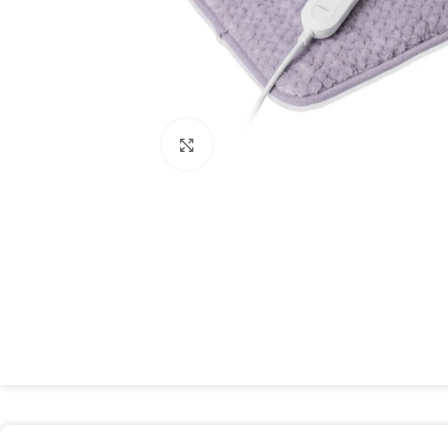
Spustelėkite, kad padidintumėte