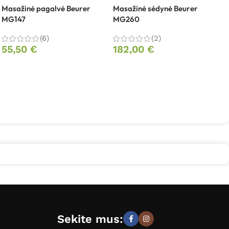
Masažinė pagalvė Beurer
Masažinė sėdynė Beurer
M
MG147
MG260
M
(6)
(2)
55,50
€
182,00
€
Sekite mus: