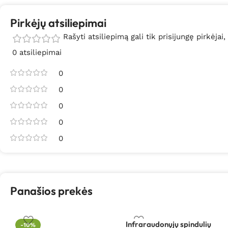
Pirkėjų atsiliepimai
Rašyti atsiliepimą gali tik prisijungę pirkėjai,
0 atsiliepimai
0
0
0
0
0
Panašios prekės
Infraraudonųjų spindulių
-10%