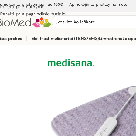
emokamas pristatymas nuo 100€
Apmokėjimas pristatymo metu
Pereiti prie naršymo
Pereiti prie pagrindinio turinio
isos prekės
Elektrostimuliatoriai (TENS/EMS)
Limfodrenažo apa
Pradžia
»
Sveikatos priežiūrai
»
Šildytuvai, šildyklės
»
Elektrinė