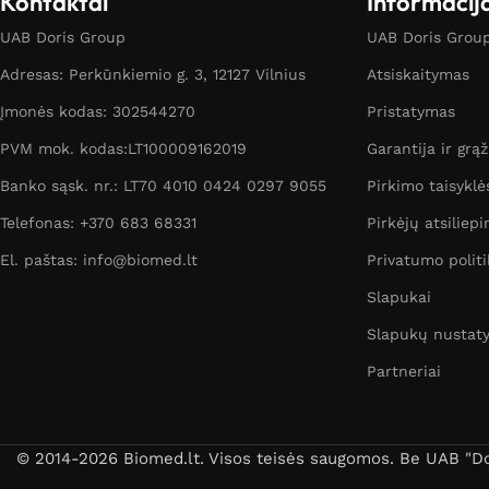
Kontaktai
Informacij
UAB Doris Group
UAB Doris Group 
Adresas: Perkūnkiemio g. 3, 12127 Vilnius
Atsiskaitymas
Įmonės kodas: 302544270
Pristatymas
PVM mok. kodas:LT100009162019
Garantija ir grą
Banko sąsk. nr.: LT70 4010 0424 0297 9055
Pirkimo taisyklė
Telefonas: +370 683 68331
Pirkėjų atsiliepi
El. paštas: info@biomed.lt
Privatumo politi
Slapukai
Slapukų nustat
Partneriai
© 2014-2026 Biomed.lt. Visos teisės saugomos. Be UAB "Dori