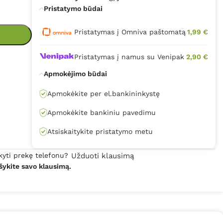
Pristatymo būdai
Pristatymas į Omniva paštomatą
1,99 €
Pristatymas į namus su Venipak
2,90 €
Apmokėjimo būdai
Apmokėkite per el.bankininkystę
Apmokėkite bankiniu pavedimu
Atsiskaitykite pristatymo metu
kyti prekę telefonu?
Užduoti klausimą
šykite savo klausimą.