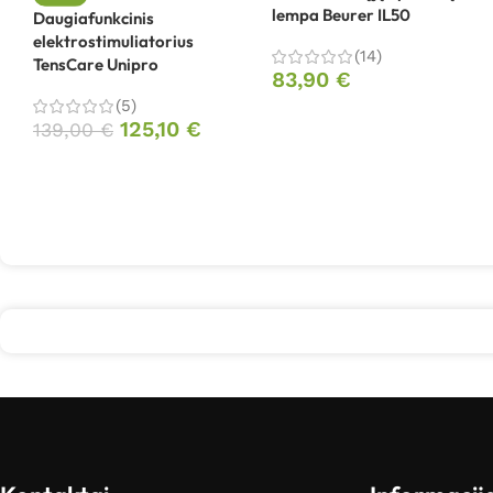
lempa Beurer IL50
Daugiafunkcinis
elektrostimuliatorius
(14)
TensCare Unipro
83,90
€
(5)
125,10
€
139,00
€