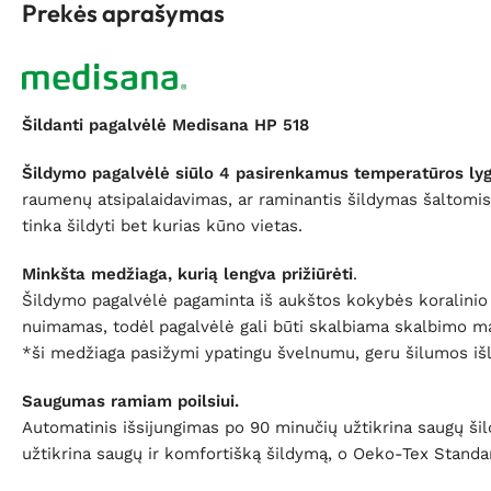
Prekės aprašymas
Šildanti pagalvėlė Medisana HP 518
Šildymo pagalvėlė siūlo 4 pasirenkamus temperatūros lyg
raumenų atsipalaidavimas, ar raminantis šildymas šaltomis
tinka šildyti bet kurias kūno vietas.
Minkšta medžiaga, kurią lengva prižiūrėti
.
Šildymo pagalvėlė pagaminta iš aukštos kokybės koralinio fl
nuimamas, todėl pagalvėlė gali būti skalbiama skalbimo ma
*ši medžiaga pasižymi ypatingu švelnumu, geru šilumos išlai
Saugumas ramiam poilsiui.
Automatinis išsijungimas po 90 minučių užtikrina saugų š
užtikrina saugų ir komfortišką šildymą, o Oeko-Tex Standa