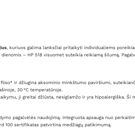
ius
, kuriuos galima lanksčiai pritaikyti individualiems poreiki
 dienomis – HP 518 visuomet suteikia reikiamą šilumą. Pagalvė
iso* ir džiugina aksominio minkštumo paviršiumi, suteikiančiu
šinoje, 30 °C temperatūroje.
kymu, ji greitai džiūsta, nesiglamžo ir yra hipoalergiška. Ši 
ildymo pagalvėlės naudojimą. Integruota apsauga nuo perkait
rd 100 sertifikatas patvirtina medžiagų patikimumą.