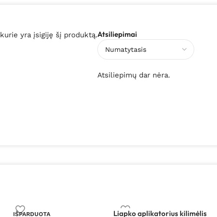
Atsiliepimai
 kurie yra įsigiję šį produktą.
Atsiliepimų dar nėra.
Liapko aplikatorius kilimėlis
IŠPARDUOTA