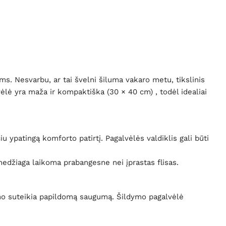
ams. Nesvarbu, ar tai švelni šiluma vakaro metu, tikslinis
lė yra maža ir kompaktiška (30 × 40 cm) , todėl idealiai
 ypatingą komforto patirtį. Pagalvėlės valdiklis gali būti
medžiaga laikoma prabangesne nei įprastas flisas.
imo suteikia papildomą saugumą. Šildymo pagalvėlė