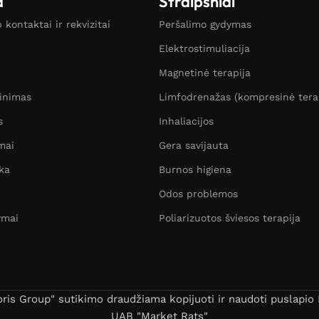
a
Straipsniai
kontaktai ir rekvizitai
Peršalimo gydymas
Elektrostimuliacija
Magnetinė terapija
žinimas
Limfodrenažas (kompresinė tera
s
Inhaliacijos
mai
Gera savijauta
ka
Burnos higiena
Odos problemos
ymai
Poliarizuotos šviesos terapija
s Group" sutikimo draudžiama kopijuoti ir naudoti puslapio B
UAB "Market Rats"