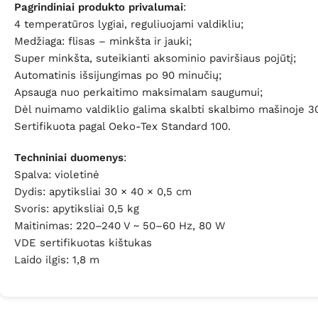
Pagrindiniai produkto privalumai
:
4 temperatūros lygiai, reguliuojami valdikliu;
Medžiaga: flisas – minkšta ir jauki;
Super minkšta, suteikianti aksominio paviršiaus pojūtį;
Automatinis išsijungimas po 90 minučių;
Apsauga nuo perkaitimo maksimalam saugumui;
Dėl nuimamo valdiklio galima skalbti skalbimo mašinoje 3
Sertifikuota pagal Oeko-Tex Standard 100.
Techniniai duomenys
:
Spalva: violetinė
Dydis: apytiksliai 30 × 40 × 0,5 cm
Svoris: apytiksliai 0,5 kg
Maitinimas: 220–240 V ~ 50–60 Hz, 80 W
VDE sertifikuotas kištukas
Laido ilgis: 1,8 m