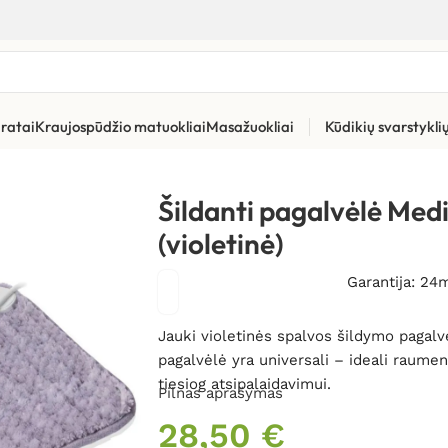
ratai
Kraujospūdžio matuokliai
Masažuokliai
Kūdikių svarstykl
s šildyklės
»
Šildanti pagalvėlė Medisana HP 518 (violetinė)
Šildanti pagalvėlė Med
(violetinė)
Garantija: 24
Jauki violetinės spalvos šildymo pagalv
pagalvėlė yra universali – ideali raume
tiesiog atsipalaidavimui.
Pilnas aprašymas
28,50
€