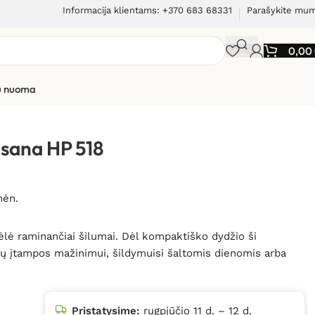
Informacija klientams: +370 683 68331
Parašykite mu
0,00
ių nuoma
isana HP 518
mėn.
ėlė raminančiai šilumai. Dėl kompaktiško dydžio ši
nų įtampos mažinimui, šildymuisi šaltomis dienomis arba
Pristatysime:
rugpjūčio 11 d. – 12 d.