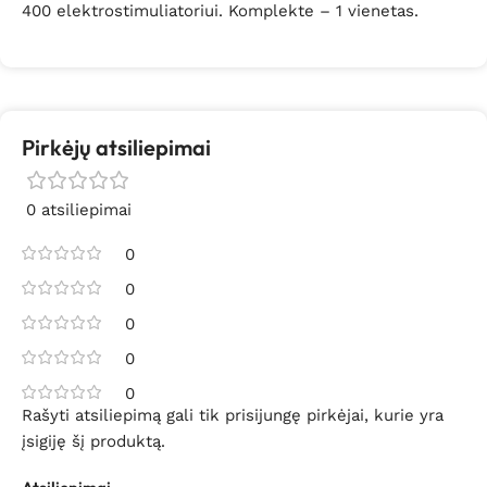
400 elektrostimuliatoriui. Komplekte – 1 vienetas.
Pirkėjų atsiliepimai
0 atsiliepimai
0
0
0
0
0
Rašyti atsiliepimą gali tik prisijungę pirkėjai, kurie yra
įsigiję šį produktą.