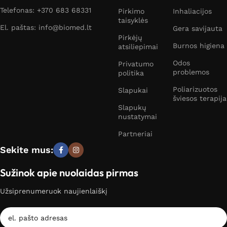
Telefonas: +370 683 68331
Pirkimo
Inhaliacijos
taisyklės
El. paštas: info@biomed.lt
Gera savijauta
Pirkėjų
Burnos higiena
atsiliepimai
Odos
Privatumo
problemos
politika
Poliarizuotos
Slapukai
šviesos terapija
Slapukų
nustatymai
Partneriai
Sekite mus:
Sužinok apie nuolaidas pirmas
Užsiprenumeruok naujienlaiškį