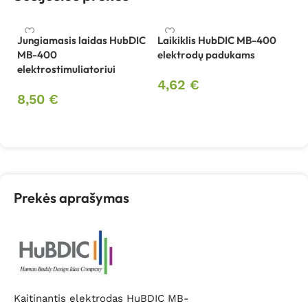
Jungiamasis laidas HubDIC
Laikiklis HubDIC MB-400
Li
MB-400
elektrodų padukams
p
elektrostimuliatoriui
el
4,62
€
8,50
€
6
Į krepšelį
Į krepšelį
Prekės aprašymas
Kaitinantis elektrodas HuBDIC MB-