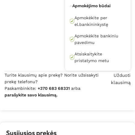
Apmokėjimo būdai
Apmokėkite per
el.bankininkystę
Apmokėkite bankiniu
pavedimu
Atsiskaitykite
pristatymo metu
Turite klausimų apie prekę? Norite užsisakyti
Užduoti
prekę telefonu?
klausimą
Paskambinkite:
+370 683 68331
arba
parašykite savo klausimą.
Susijusios prekės