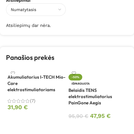
Atsiliepimai
Atsiliepimų dar nėra.
Panašios prekės
Akumuliatorius I-TECH Mio-
-50%
Care
IŠPARDUOTA
elektrostimuliatoriams
Belaidis TENS
EM
elektrostimuliatorius
S
(7)
PainGone Aegis
31,90
€
9
47,95
€
95,90
€
Į krepšelį
Daugiau