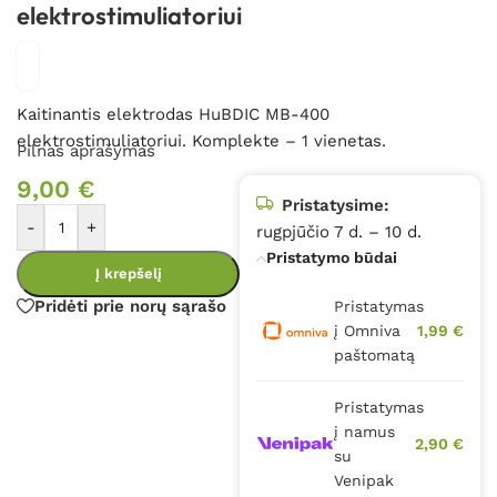
elektrostimuliatoriui
Kaitinantis elektrodas HuBDIC MB-400
elektrostimuliatoriui. Komplekte – 1 vienetas.
Pilnas aprašymas
9,00
€
Pristatysime:
-
+
rugpjūčio 7 d. – 10 d.
Pristatymo būdai
Į krepšelį
Pridėti prie norų sąrašo
Pristatymas
į Omniva
1,99 €
paštomatą
Pristatymas
į namus
2,90 €
su
Venipak