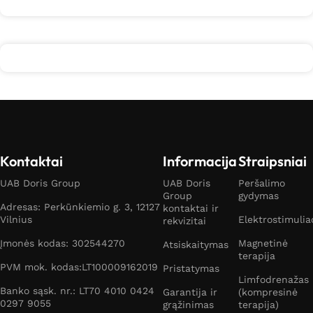
Kontaktai
Informacija
Straipsniai
UAB Doris Group
UAB Doris
Peršalimo
Group
gydymas
Adresas: Perkūnkiemio g. 3, 12127
kontaktai ir
Vilnius
Elektrostimulia
rekvizitai
Įmonės kodas: 302544270
Magnetinė
Atsiskaitymas
terapija
PVM mok. kodas:LT100009162019
Pristatymas
Limfodrenažas
Banko sąsk. nr.: LT70 4010 0424
Garantija ir
(kompresinė
0297 9055
grąžinimas
terapija)