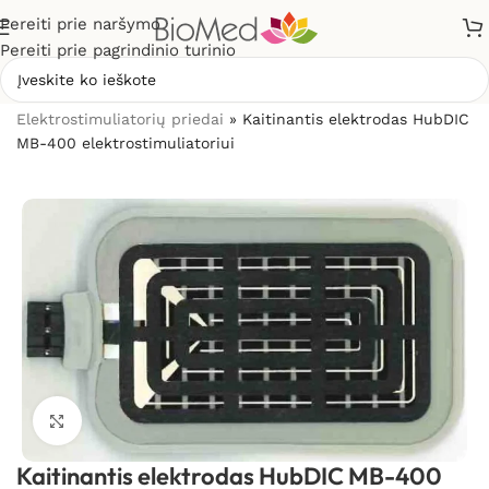
Pereiti prie naršymo
Pereiti prie pagrindinio turinio
Pradžia
»
Elektrostimuliacijai (TENS / EMS)
»
Elektrostimuliatorių priedai
»
Kaitinantis elektrodas HubDIC
MB-400 elektrostimuliatoriui
Spustelėkite, kad padidintumėte
Kaitinantis elektrodas HubDIC MB-400