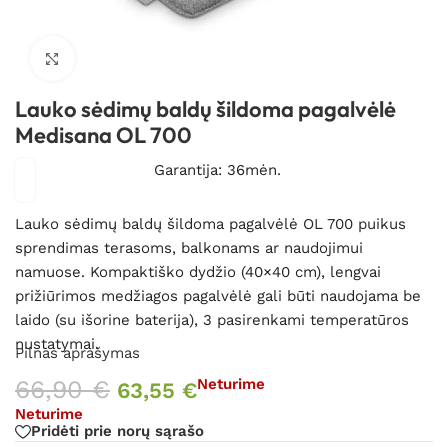
Spustelėkite, kad padidintumėte
Lauko sėdimų baldų šildoma pagalvėlė
Medisana OL 700
Garantija: 36mėn.
Lauko sėdimų baldų šildoma pagalvėlė OL 700 puikus
sprendimas terasoms, balkonams ar naudojimui
namuose. Kompaktiško dydžio (40×40 cm), lengvai
prižiūrimos medžiagos pagalvėlė gali būti naudojama be
laido (su išorine baterija), 3 pasirenkami temperatūros
nustatymai.
Pilnas aprašymas
66,90
€
Neturime
63,55
€
Neturime
Pridėti prie norų sąrašo