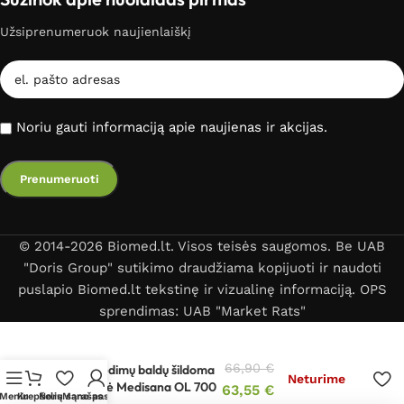
Užsiprenumeruok naujienlaiškį
Noriu gauti informaciją apie naujienas ir akcijas.
© 2014-2026 Biomed.lt. Visos teisės saugomos. Be UAB
"Doris Group" sutikimo draudžiama kopijuoti ir naudoti
puslapio Biomed.lt tekstinę ir vizualinę informaciją. OPS
sprendimas: UAB "Market Rats"
66,90
€
Lauko sėdimų baldų šildoma
Neturime
pagalvėlė Medisana OL 700
63,55
€
Meniu
Krepšelis
Norų sąrašas
Mano paskyra