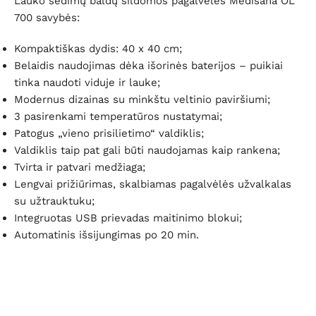
Lauko sėdimų baldų šildomos pagalvėlės Medisana OL
700 savybės:
Kompaktiškas dydis: 40 x 40 cm;
Belaidis naudojimas dėka išorinės baterijos – puikiai
tinka naudoti viduje ir lauke;
Modernus dizainas su minkštu veltinio paviršiumi;
3 pasirenkami temperatūros nustatymai;
Patogus „vieno prisilietimo“ valdiklis;
Valdiklis taip pat gali būti naudojamas kaip rankena;
Tvirta ir patvari medžiaga;
Lengvai prižiūrimas, skalbiamas pagalvėlės užvalkalas
su užtrauktuku;
Integruotas USB prievadas maitinimo blokui;
Automatinis išsijungimas po 20 min.