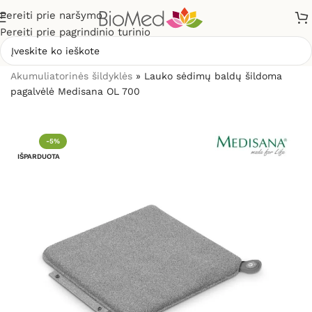
Pereiti prie naršymo
Pereiti prie pagrindinio turinio
Pradžia
»
Sveikatos priežiūrai
»
Šildytuvai, šildyklės
»
Akumuliatorinės šildyklės
»
Lauko sėdimų baldų šildoma
pagalvėlė Medisana OL 700
-5%
IŠPARDUOTA