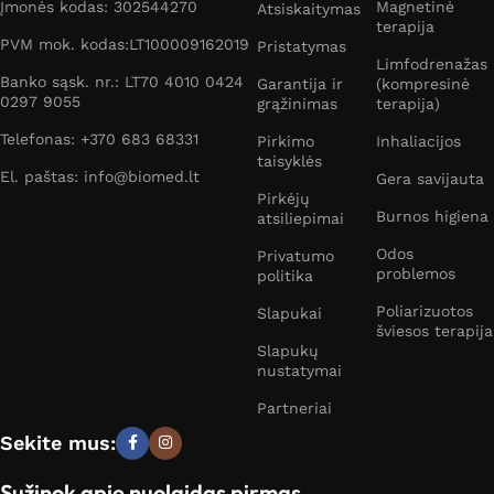
Įmonės kodas: 302544270
Magnetinė
Atsiskaitymas
terapija
PVM mok. kodas:LT100009162019
Pristatymas
Limfodrenažas
Banko sąsk. nr.: LT70 4010 0424
Garantija ir
(kompresinė
0297 9055
grąžinimas
terapija)
Telefonas: +370 683 68331
Pirkimo
Inhaliacijos
taisyklės
El. paštas: info@biomed.lt
Gera savijauta
Pirkėjų
Burnos higiena
atsiliepimai
Odos
Privatumo
problemos
politika
Poliarizuotos
Slapukai
šviesos terapija
Slapukų
nustatymai
Partneriai
Sekite mus:
Sužinok apie nuolaidas pirmas