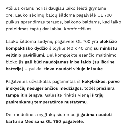
Atšilus orams norisi daugiau laiko leisti gryname
ore. Lauko sėdimų baldų šildoma pagalvėlė OL 700
puikus sprendimas terasos, balkono baldams, kad laiko
praleidmas taptų dar labiau komfortiškas.
Lauko šildoma sėdynių pagalvėlė OL 700 yra
plokščio
kompaktiško dydžio
šildyklė (40 x 40 cm)
su minkštu
veltinio paviršiumi
. Dėl komplekte esančio maitinimo
bloko jis
gali būti naudojamas ir be laido (su išorine
baterija)
– puikiai t
inka naudoti viduje ir lauke
.
Pagalvėlės užvalkalas pagamintas iš
kokybiškos, purvo
ir skysčių nesugeriančios medžiagos
, todėl
priežiūra
tampa itin lengva
. Galėsite rinktis vieną
iš trijų
pasirenkamų temperatūros nustatymų
.
Dėl modulinės mygtukų sistemos jį
galima naudoti
kartu su Medisana OL 750
pagalvėle
.