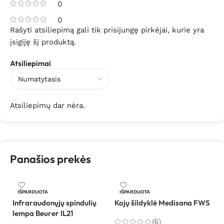
0
0
Rašyti atsiliepimą gali tik prisijungę pirkėjai, kurie yra
įsigiję šį produktą.
Atsiliepimai
Atsiliepimų dar nėra.
Panašios prekės
Ši
IŠPARDUOTA
IŠPARDUOTA
H
Infraraudonųjų spindulių
Kojų šildyklė Medisana FWS
lempa Beurer IL21
(6)