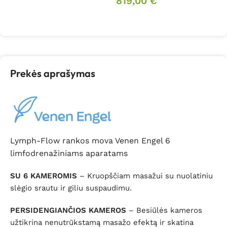
819,00
€
Į krepšelį
Į krepšelį
Prekės aprašymas
Lymph-Flow rankos mova Venen Engel 6
limfodrenažiniams aparatams
SU 6 KAMEROMIS
– Kruopščiam masažui su nuolatiniu
slėgio srautu ir giliu suspaudimu.
PERSIDENGIANČIOS KAMEROS
– Besiūlės kameros
užtikrina nenutrūkstamą masažo efektą ir skatina