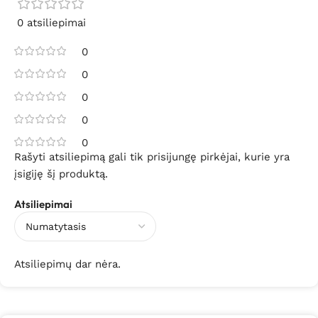
0 atsiliepimai
0
0
0
0
0
Rašyti atsiliepimą gali tik prisijungę pirkėjai, kurie yra
įsigiję šį produktą.
Atsiliepimai
Atsiliepimų dar nėra.