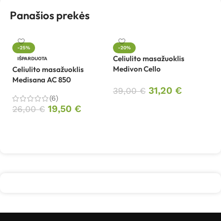
Panašios prekės
-25%
-20%
Celiulito masažuoklis
Ce
IŠPARDUOTA
Medivon Cello
M
Celiulito masažuoklis
Medisana AC 850
31,20
€
39,00
€
4
(6)
Į krepšelį
19,50
€
26,00
€
Daugiau