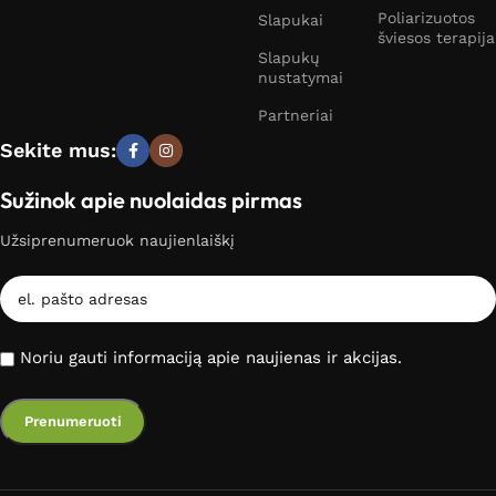
Poliarizuotos
Slapukai
šviesos terapija
Slapukų
nustatymai
Partneriai
Sekite mus:
Sužinok apie nuolaidas pirmas
Užsiprenumeruok naujienlaiškį
Noriu gauti informaciją apie naujienas ir akcijas.