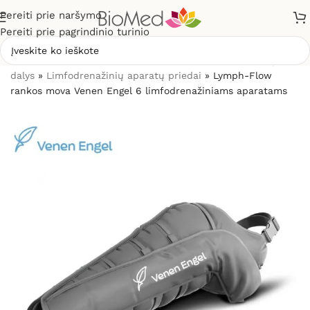
Pereiti prie naršymo
Pereiti prie pagrindinio turinio
Pradžia
»
Masažuokliai
»
Limfodrenažiniai aparatai ir jų
dalys
»
Limfodrenažinių aparatų priedai
»
Lymph-Flow
rankos mova Venen Engel 6 limfodrenažiniams aparatams