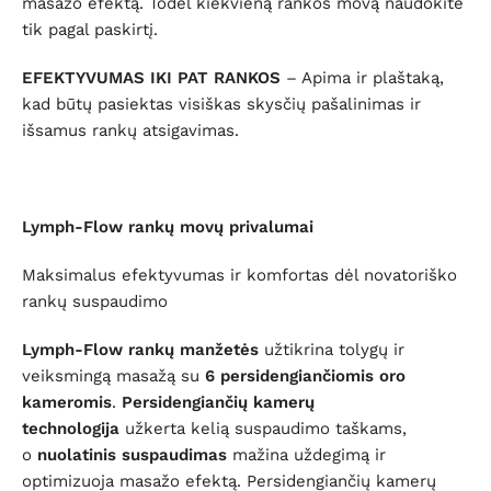
masažo efektą. Todėl kiekvieną rankos movą naudokite
tik pagal paskirtį.
EFEKTYVUMAS IKI PAT RANKOS
– Apima ir plaštaką,
kad būtų pasiektas visiškas skysčių pašalinimas ir
išsamus rankų atsigavimas.
Lymph-Flow rankų movų privalumai
Maksimalus efektyvumas ir komfortas dėl novatoriško
rankų suspaudimo
Lymph-Flow rankų manžetės
užtikrina tolygų ir
veiksmingą masažą su
6
persidengiančiomis oro
kameromis
.
Persidengiančių
kamerų
technologija
užkerta kelią suspaudimo taškams,
o
nuolatinis suspaudimas
mažina uždegimą ir
optimizuoja masažo efektą. Persidengiančių kamerų