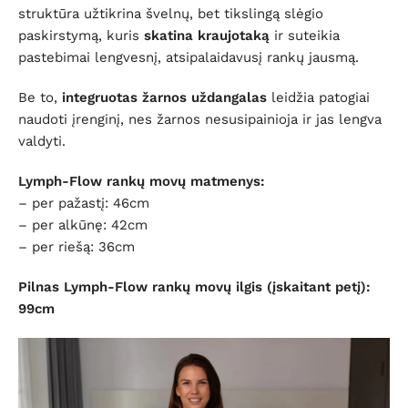
struktūra užtikrina švelnų, bet tikslingą slėgio
paskirstymą, kuris
skatina kraujotaką
ir suteikia
pastebimai lengvesnį, atsipalaidavusį rankų jausmą.
Be to,
integruotas žarnos uždangalas
leidžia patogiai
naudoti įrenginį, nes žarnos nesusipainioja ir jas lengva
valdyti.
Lymph-Flow rankų movų matmenys:
– per pažastį: 46cm
– per alkūnę: 42cm
– per riešą: 36cm
Pilnas Lymph-Flow rankų movų ilgis (įskaitant petį):
99cm