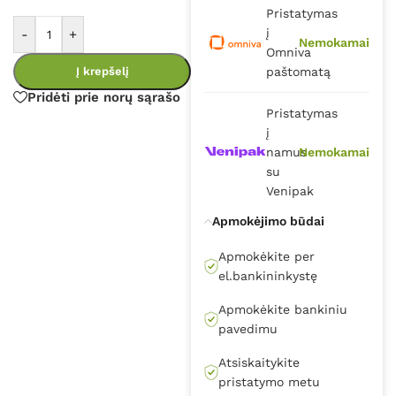
Pristatymas
į
-
+
Nemokamai
Omniva
Į krepšelį
paštomatą
Pridėti prie norų sąrašo
Pristatymas
į
namus
Nemokamai
su
Venipak
Apmokėjimo būdai
Apmokėkite per
el.bankininkystę
Apmokėkite bankiniu
pavedimu
Atsiskaitykite
pristatymo metu