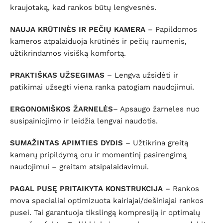
kraujotaką, kad rankos būtų lengvesnės.
NAUJA KRŪTINĖS IR PEČIŲ KAMERA
– Papildomos
kameros atpalaiduoja krūtinės ir pečių raumenis,
užtikrindamos visišką komfortą.
PRAKTIŠKAS UŽSEGIMAS
– Lengva užsidėti ir
patikimai užsegti viena ranka patogiam naudojimui.
ERGONOMIŠKOS ŽARNELĖS
– Apsaugo žarneles nuo
susipainiojimo ir leidžia lengvai naudotis.
SUMAŽINTAS APIMTIES DYDIS
– Užtikrina greitą
kamerų pripildymą oru ir momentinį pasirengimą
naudojimui – greitam atsipalaidavimui.
PAGAL PUSĘ PRITAIKYTA KONSTRUKCIJA
– Rankos
mova specialiai optimizuota kairiajai/dešiniajai rankos
pusei. Tai garantuoja tikslingą kompresiją ir optimalų