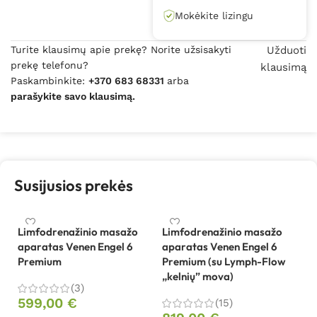
Mokėkite lizingu
Turite klausimų apie prekę? Norite užsisakyti
Užduoti
prekę telefonu?
klausimą
Paskambinkite:
+370 683 68331
arba
parašykite savo klausimą.
Susijusios prekės
Limfodrenažinio masažo
Limfodrenažinio masažo
aparatas Venen Engel 6
aparatas Venen Engel 6
Premium
Premium (su Lymph-Flow
„kelnių” mova)
(3)
599,00
€
(15)