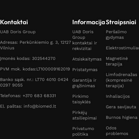
Kontaktai
Informacija
Straipsniai
UAB Doris Group
UAB Doris
Peršalimo
Group
gydymas
Adresas: Perkūnkiemio g. 3, 12127
kontaktai ir
Vilnius
Elektrostimulia
rekvizitai
Įmonės kodas: 302544270
Magnetinė
Atsiskaitymas
terapija
PVM mok. kodas:LT100009162019
Pristatymas
Limfodrenažas
Banko sąsk. nr.: LT70 4010 0424
Garantija ir
(kompresinė
0297 9055
grąžinimas
terapija)
Telefonas: +370 683 68331
Pirkimo
Inhaliacijos
taisyklės
El. paštas: info@biomed.lt
Gera savijauta
Pirkėjų
Burnos higiena
atsiliepimai
Odos
Privatumo
problemos
politika