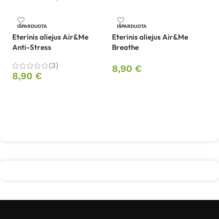
IŠPARDUOTA
IŠPARDUOTA
Eterinis aliejus Air&Me
Eterinis aliejus Air&Me
Fi
Anti-Stress
Breathe
dr
(3)
8,90
€
9
8,90
€
Daugiau
Daugiau