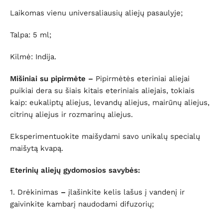
Laikomas vienu universaliausių aliejų pasaulyje;
Talpa: 5 ml;
Kilmė: Indija.
Mišiniai su pipirmėte –
Pipirmėtės eteriniai aliejai
puikiai dera su šiais kitais eteriniais aliejais, tokiais
kaip: eukaliptų aliejus, levandų aliejus, mairūnų aliejus,
citrinų aliejus ir rozmarinų aliejus.
Eksperimentuokite maišydami savo unikalų specialų
maišytą kvapą.
Eterinių aliejų gydomosios savybės:
1. Drėkinimas
–
įlašinkite kelis lašus į vandenį ir
gaivinkite kambarį naudodami difuzorių;