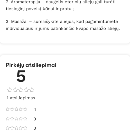
2. Aromaterapija – daugelis eterinių aliejų gali turėti
tiesioginį poveikį kūnui ir protui;
3. Masažai – sumaišykite aliejus, kad pagamintumėte
individualaus ir jums patinkančio kvapo masažo aliejų.
Pirkėjų atsiliepimai
5
1 atsiliepimas
1
0
0