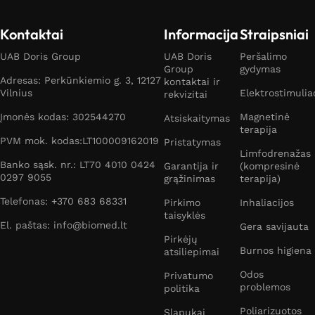
Kontaktai
Informacija
Straipsniai
UAB Doris Group
UAB Doris
Peršalimo
Group
gydymas
Adresas: Perkūnkiemio g. 3, 12127
kontaktai ir
Vilnius
Elektrostimulia
rekvizitai
Įmonės kodas: 302544270
Magnetinė
Atsiskaitymas
terapija
PVM mok. kodas:LT100009162019
Pristatymas
Limfodrenažas
Banko sąsk. nr.: LT70 4010 0424
Garantija ir
(kompresinė
0297 9055
grąžinimas
terapija)
Telefonas: +370 683 68331
Pirkimo
Inhaliacijos
taisyklės
El. paštas: info@biomed.lt
Gera savijauta
Pirkėjų
Burnos higiena
atsiliepimai
Odos
Privatumo
problemos
politika
Poliarizuotos
Slapukai