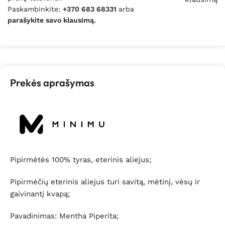
Paskambinkite:
+370 683 68331
arba
parašykite savo klausimą.
Prekės aprašymas
Pipirmėtės 100% tyras, eterinis aliejus;
Pipirmėčių eterinis aliejus turi savitą, mėtinį, vėsų ir
gaivinantį kvapą;
Pavadinimas: Mentha Piperita;