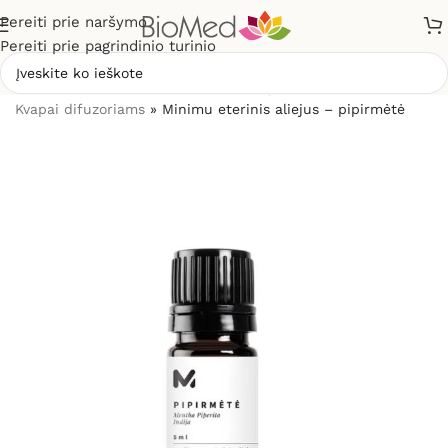
Pereiti prie naršymo
Pereiti prie pagrindinio turinio
Pradžia
»
Sveikiems namams
»
Kvapų difuzoriai ir kvapai
»
Kvapai difuzoriams
»
Minimu eterinis aliejus – pipirmėtė