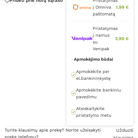
Pridėti prie norų sąrašo
Pristatymas
į Omniva
1,99 €
paštomatą
Pristatymas
į namus
2,90 €
su
Venipak
Apmokėjimo būdai
Apmokėkite per
el.bankininkystę
Apmokėkite bankiniu
pavedimu
Atsiskaitykite
pristatymo metu
Turite klausimų apie prekę? Norite užsisakyti
Užduoti
prekę telefonu?
klausimą