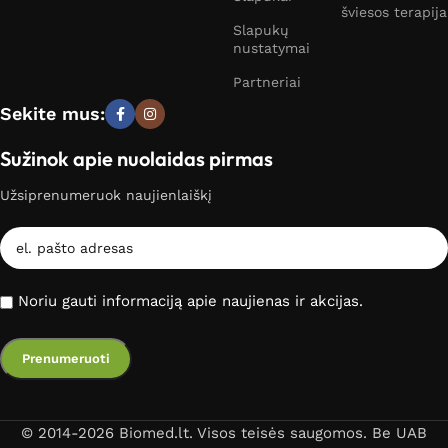
šviesos terapija
Slapukų
nustatymai
Partneriai
Sekite mus:
Sužinok apie nuolaidas pirmas
Užsiprenumeruok naujienlaiškį
Noriu gauti informaciją apie naujienas ir akcijas.
© 2014-2026 Biomed.lt. Visos teisės saugomos. Be UAB