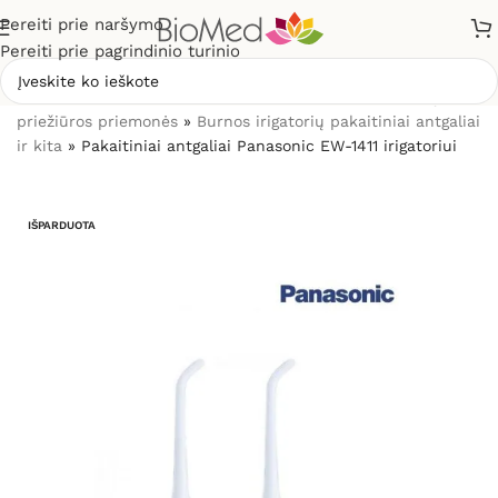
Pereiti prie naršymo
Pereiti prie pagrindinio turinio
Pradžia
»
Sveikatos priežiūrai
»
Burnos higienos, dantų
priežiūros priemonės
»
Burnos irigatorių pakaitiniai antgaliai
ir kita
»
Pakaitiniai antgaliai Panasonic EW-1411 irigatoriui
IŠPARDUOTA