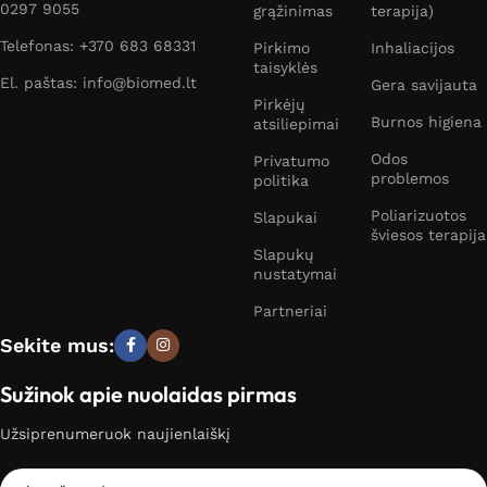
0297 9055
grąžinimas
terapija)
Telefonas: +370 683 68331
Pirkimo
Inhaliacijos
taisyklės
El. paštas: info@biomed.lt
Gera savijauta
Pirkėjų
Burnos higiena
atsiliepimai
Odos
Privatumo
problemos
politika
Poliarizuotos
Slapukai
šviesos terapija
Slapukų
nustatymai
Partneriai
Sekite mus:
Sužinok apie nuolaidas pirmas
Užsiprenumeruok naujienlaiškį