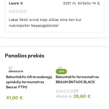
Laura V.
2021 m. birželio 14 d.
Labai tiksli srovė kaip siūlas eina ten kur
nukreipsite! Nepasigailėsite!
Panašios prekės
IŠPARDUOTA
-20%
Bekontaktis infraraudonųjų
Bekontaktis termometras
Be
spindulių termometras
BRAUN BNT400 BLACK
W
Beurer FT90
(7)
1
39,60
€
49,50
€
41,00
€
Į krepšelį
Daugiau