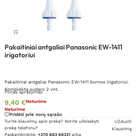
Spustelėkite, kad padidintumėte
Pakaitiniai antgaliai Panasonic EW-1411
irigatoriui
Pakaitiniai antgaliai Panasonic EW-1411 burnos irigatoriui.
Komplektą sudaro 2 vnt.
Pilnas aprašymas
9,40
€
Neturime
Neturime
Pridėti prie norų sąrašo
Turite klausimų apie prekę? Norite užsisakyti
Užduoti
prekę telefonu?
klausimą
Paskambinkite:
+370 683 68331
arba