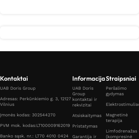
Kontaktai
Informacija
Straipsniai
UAB Doris Group
UAB Doris
Peršalimo
Group
gydymas
Adresas: Perkūnkiemio g. 3, 12127
kontaktai ir
Vilnius
Elektrostimulia
rekvizitai
Įmonės kodas: 302544270
Magnetinė
Atsiskaitymas
terapija
PVM mok. kodas:LT100009162019
Pristatymas
Limfodrenažas
Banko sąsk. nr.: LT70 4010 0424
Garantija ir
(kompresinė