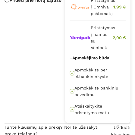
Pridėti prie norų sąrašo
Pristatymas
į Omniva
1,99 €
paštomatą
Pristatymas
į namus
2,90 €
su
Venipak
Apmokėjimo būdai
Apmokėkite per
el.bankininkystę
Apmokėkite bankiniu
pavedimu
Atsiskaitykite
pristatymo metu
Turite klausimų apie prekę? Norite užsisakyti
Užduoti
prekę telefonu?
klausimą