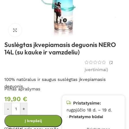
Spustelėkite, kad padidintumėte
Suslėgtas įkvepiamasis deguonis NERO
14L (su kauke ir vamzdeliu)
(
2
įvertinimai)
100% natūralus ir saugus suslėgtas įkvepiamasis
deguonis.
Pilnas aprašymas
19,90
€
Pristatysime:
-
+
rugpjūčio 18 d. – 19 d.
Pristatymo būdai
Į krepšelį