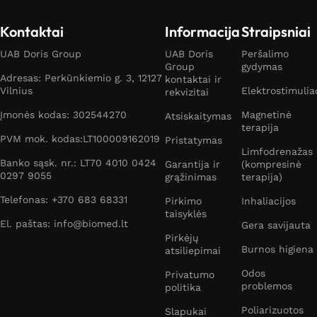
Kontaktai
Informacija
Straipsniai
UAB Doris Group
UAB Doris
Peršalimo
Group
gydymas
Adresas: Perkūnkiemio g. 3, 12127
kontaktai ir
Vilnius
Elektrostimulia
rekvizitai
Įmonės kodas: 302544270
Magnetinė
Atsiskaitymas
terapija
PVM mok. kodas:LT100009162019
Pristatymas
Limfodrenažas
Banko sąsk. nr.: LT70 4010 0424
Garantija ir
(kompresinė
0297 9055
grąžinimas
terapija)
Telefonas: +370 683 68331
Pirkimo
Inhaliacijos
taisyklės
El. paštas: info@biomed.lt
Gera savijauta
Pirkėjų
Burnos higiena
atsiliepimai
Odos
Privatumo
problemos
politika
Poliarizuotos
Slapukai