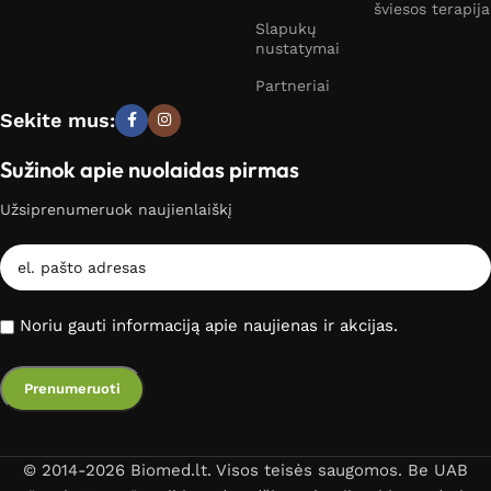
šviesos terapija
Slapukų
nustatymai
Partneriai
Sekite mus:
Sužinok apie nuolaidas pirmas
Užsiprenumeruok naujienlaiškį
Noriu gauti informaciją apie naujienas ir akcijas.
© 2014-2026 Biomed.lt. Visos teisės saugomos. Be UAB