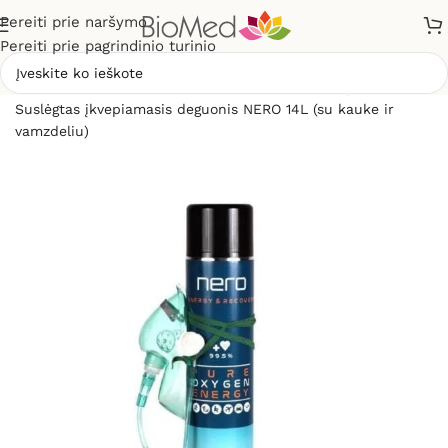
Pereiti prie naršymo
Pereiti prie pagrindinio turinio
Pradžia
»
Sveikatos priežiūrai
»
Inhaliatoriai ir jų dalys
»
Suslėgtas įkvepiamasis deguonis NERO 14L (su kauke ir
vamzdeliu)