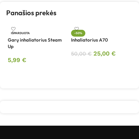
Panašios prekės
In
IŠPARDUOTA
-50%
A
Garų inhaliatorius Steam
Inhaliatorius A70
Up
9
25,00
€
50,00
€
5,99
€
Į krepšelį
Daugiau