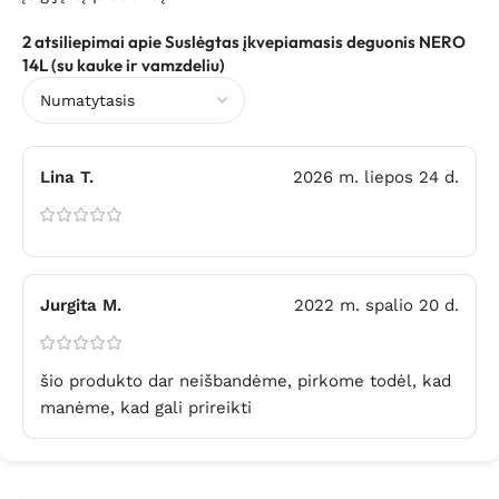
2 atsiliepimai apie
Suslėgtas įkvepiamasis deguonis NERO
14L (su kauke ir vamzdeliu)
Lina T.
2026 m. liepos 24 d.
Jurgita M.
2022 m. spalio 20 d.
šio produkto dar neišbandėme, pirkome todėl, kad
manėme, kad gali prireikti