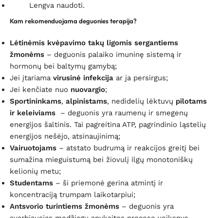
Lengva naudoti.
Kam rekomenduojama deguonies terapija?
Lėtinėmis kvėpavimo takų ligomis sergantiems
žmonėms
– deguonis palaiko imuninę sistemą ir
hormonų bei baltymų gamybą;
Jei įtariama
virusinė infekcija
ar ja persirgus;
Jei kenčiate nuo
nuovargio
;
Sportininkams
,
alpinistams
, nedidelių lėktuvų
pilotams
ir keleiviams
– deguonis yra raumenų ir smegenų
energijos šaltinis. Tai pagreitina ATP, pagrindinio ląstelių
energijos nešėjo, atsinaujinimą;
Vairuotojams
– atstato budrumą ir reakcijos greitį bei
sumažina mieguistumą bei žiovulį ilgų monotoniškų
kelionių metu;
Studentams
– ši priemonė gerina atmintį ir
koncentraciją trumpam laikotarpiui;
Antsvorio turintiems žmonėms
– deguonis yra