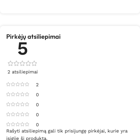
Pirkėjų atsiliepimai
5
2 atsiliepimai
2
0
0
0
0
Rašyti atsiliepimą gali tik prisijungę pirkėjai, kurie yra
įsigiję šį produktą.