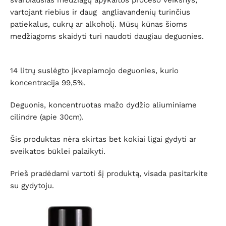
svarbiausias medžiagų apykaitos proceso veiksnys,
vartojant riebius ir daug angliavandenių turinčius
patiekalus, cukrų ar alkoholį. Mūsų kūnas šioms
medžiagoms skaidyti turi naudoti daugiau deguonies.
14 litrų suslėgto įkvepiamojo deguonies, kurio
koncentracija 99,5%.
Deguonis, koncentruotas mažo dydžio aliuminiame
cilindre (apie 30cm).
Šis produktas nėra skirtas bet kokiai ligai gydyti ar
sveikatos būklei palaikyti.
Prieš pradėdami vartoti šį produktą, visada pasitarkite
su gydytoju.