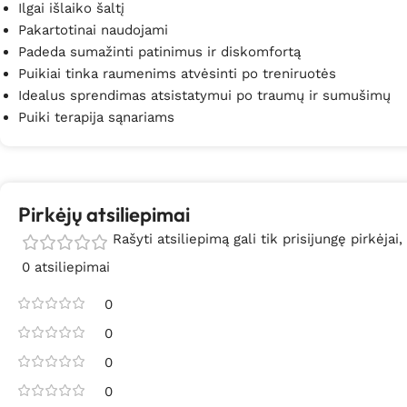
Ilgai išlaiko šaltį
Pakartotinai naudojami
Padeda sumažinti patinimus ir diskomfortą
Puikiai tinka raumenims atvėsinti po treniruotės
Idealus sprendimas atsistatymui po traumų ir sumušimų
Puiki terapija sąnariams
Pirkėjų atsiliepimai
Rašyti atsiliepimą gali tik prisijungę pirkėjai,
0 atsiliepimai
0
0
0
0