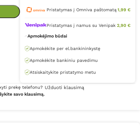
Pristatymas į Omniva paštomatą
1,99 €
Pristatymas į namus su Venipak
2,90 €
Apmokėjimo būdai
Apmokėkite per el.bankininkystę
Apmokėkite bankiniu pavedimu
Atsiskaitykite pristatymo metu
kyti prekę telefonu?
Užduoti klausimą
šykite savo klausimą.