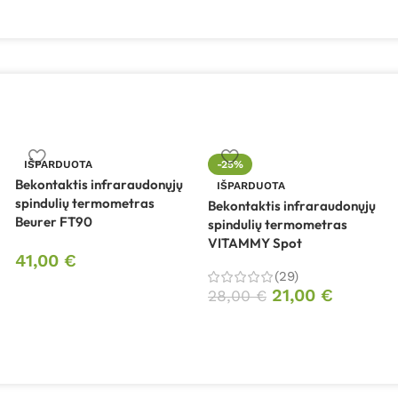
IŠPARDUOTA
-25%
Bekontaktis infraraudonųjų
IŠPARDUOTA
spindulių termometras
Bekontaktis infraraudonųjų
Beurer FT90
spindulių termometras
VITAMMY Spot
41,00
€
(29)
21,00
€
28,00
€