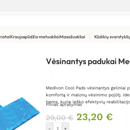
ratai
Kraujospūdžio matuokliai
Masažuokliai
Kūdikių svarstykl
oolPads
Vėsinantys padukai Me
Medivon Cool Pads vėsinantys geliniai p
komfortą ir malonų vėsinimo pojūtį. Ide
tiems, kurie ieško efektyvių reabilitac
Pilnas aprašymas
23,20
€
29,00
€
-
+