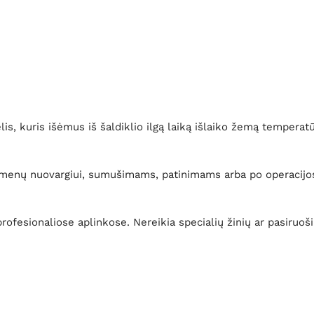
lis, kuris išėmus iš šaldiklio ilgą laiką išlaiko žemą temper
umenų nuovargiui, sumušimams, patinimams arba po operacijos
fesionaliose aplinkose. Nereikia specialių žinių ar pasiruoši