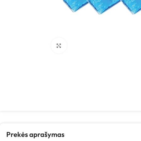
Spustelėkite, kad padidintumėte
Prekės aprašymas