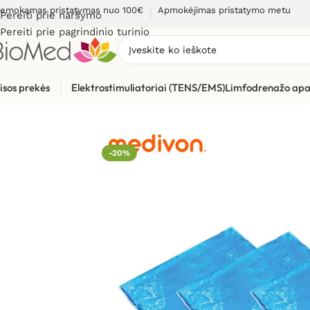
emokamas pristatymas nuo 100€
Apmokėjimas pristatymo metu
Pereiti prie naršymo
Pereiti prie pagrindinio turinio
isos prekės
Elektrostimuliatoriai (TENS/EMS)
Limfodrenažo apa
Pradžia
»
Sveikatos priežiūrai
»
Vėsinantys padukai Medivon C
-20%