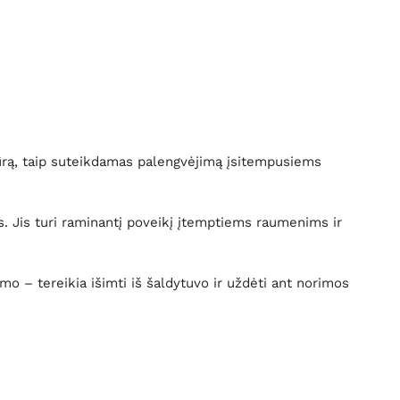
atūrą, taip suteikdamas palengvėjimą įsitempusiems
. Jis turi raminantį poveikį įtemptiems raumenims ir
mo – tereikia išimti iš šaldytuvo ir uždėti ant norimos