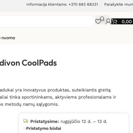
Informacija klientams: +370 683 68331
Parašykite mu
0,00
ių nuoma
divon CoolPads
adukai yra inovatyvus produktas, suteikiantis greitą
aliai tinka sportininkams, aktyviems profesionalams ir
ijos metodų namų sąlygomis.
Pristatysime:
rugpjūčio 12 d. – 13 d.
Pristatymo būdai