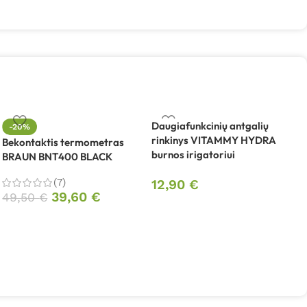
Daugiafunkcinių antgalių
-20%
rinkinys VITAMMY HYDRA
Bekontaktis termometras
burnos irigatoriui
BRAUN BNT400 BLACK
E
v
(7)
12,90
€
(
39,60
€
49,50
€
1