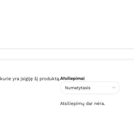
Atsiliepimai
 kurie yra įsigiję šį produktą.
Atsiliepimų dar nėra.