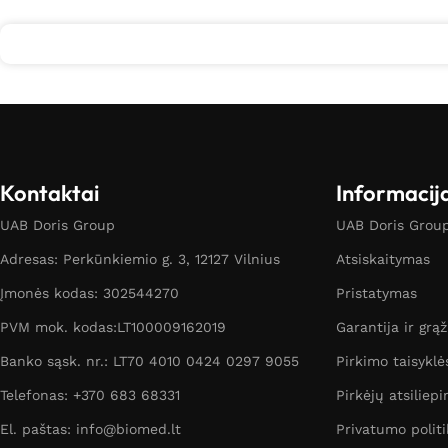
Kontaktai
Informacij
UAB Doris Group
UAB Doris Group 
Adresas: Perkūnkiemio g. 3, 12127 Vilnius
Atsiskaitymas
Įmonės kodas: 302544270
Pristatymas
PVM mok. kodas:LT100009162019
Garantija ir grą
Banko sąsk. nr.: LT70 4010 0424 0297 9055
Pirkimo taisyklė
Telefonas: +370 683 68331
Pirkėjų atsiliepi
El. paštas: info@biomed.lt
Privatumo politi