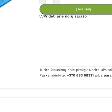
Į krepšelį
Pridėti prie norų sąrašo
Turite klausimų apie prekę? Norite užsisa
Paskambinkite:
+370 683 68331
arba
para