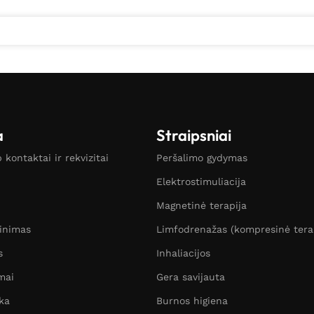
a
Straipsniai
kontaktai ir rekvizitai
Peršalimo gydymas
Elektrostimuliacija
Magnetinė terapija
žinimas
Limfodrenažas (kompresinė tera
s
Inhaliacijos
mai
Gera savijauta
ka
Burnos higiena