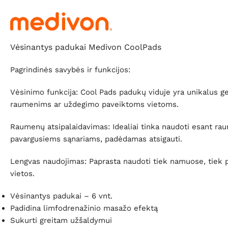
Vėsinantys padukai Medivon CoolPads
Pagrindinės savybės ir funkcijos:
Vėsinimo funkcija: Cool Pads padukų viduje yra unikalus ge
raumenims ar uždegimo paveiktoms vietoms.
Raumenų atsipalaidavimas: Idealiai tinka naudoti esant ra
pavargusiems sąnariams, padėdamas atsigauti.
Lengvas naudojimas: Paprasta naudoti tiek namuose, tiek pro
vietos.
Vėsinantys padukai – 6 vnt.
Padidina limfodrenažinio masažo efektą
Sukurti greitam užšaldymui