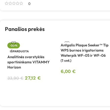
0
Panašios prekės
Antgalis Plaque Seeker™ Tip
-20%
WPS burnos irigatoriams
IŠPARDUOTA
Waterpik WF-05 ir WF-06
Analitinės svarstyklės
(1 vnt.)
sportininkams VITAMMY
Horizon
6,00
€
27,12
€
33,90
€