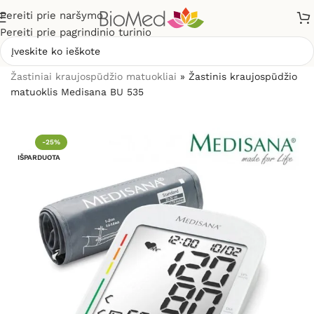
Pereiti prie naršymo
Pereiti prie pagrindinio turinio
Pradžia
»
Sveikatos priežiūrai
»
Kraujospūdžio matuokliai
»
Žastiniai kraujospūdžio matuokliai
»
Žastinis kraujospūdžio
matuoklis Medisana BU 535
-25%
IŠPARDUOTA