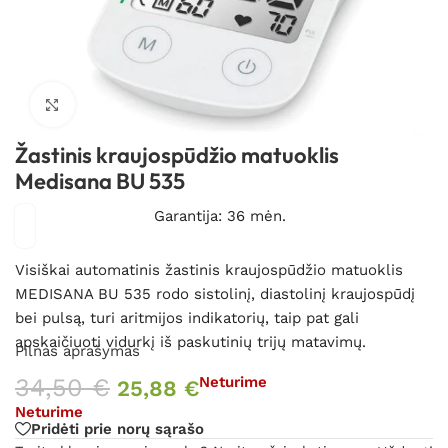
Spustelėkite, kad padidintumėte
Žastinis kraujospūdžio matuoklis
Medisana BU 535
Garantija: 36 mėn.
Visiškai automatinis žastinis kraujospūdžio matuoklis
MEDISANA BU 535 rodo sistolinį, diastolinį kraujospūdį
bei pulsą, turi aritmijos indikatorių, taip pat gali
apskaičiuoti vidurkį iš paskutinių trijų matavimų.
Pilnas aprašymas
34,50
€
Neturime
25,88
€
Neturime
Pridėti prie norų sąrašo