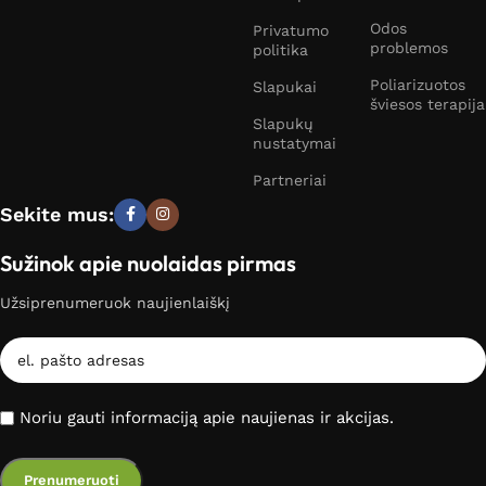
Odos
Privatumo
problemos
politika
Poliarizuotos
Slapukai
šviesos terapija
Slapukų
nustatymai
Partneriai
Sekite mus:
Sužinok apie nuolaidas pirmas
Užsiprenumeruok naujienlaiškį
Noriu gauti informaciją apie naujienas ir akcijas.