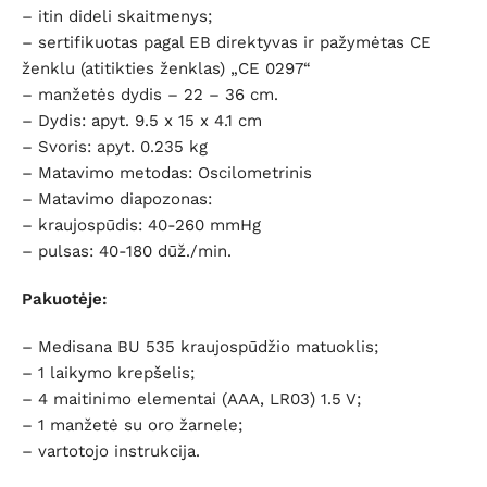
– itin dideli skaitmenys;
–
sertifikuotas pagal EB direktyvas ir pažymėtas CE
ženklu (atitikties ženklas) „CE 0297“
– manžetės dydis – 22 – 36 cm.
– Dydis: apyt. 9.5 x 15 x 4.1 cm
– Svoris: apyt. 0.235 kg
– Matavimo metodas: Oscilometrinis
– Matavimo diapozonas:
– kraujospūdis: 40-260 mmHg
– pulsas: 40-180 dūž./min.
Pakuotėje:
– Medisana BU 535 kraujospūdžio matuoklis;
– 1 laikymo krepšelis;
– 4 maitinimo elementai (AAA, LR03) 1.5 V;
– 1 manžetė su oro žarnele;
– vartotojo instrukcija.