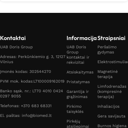
Kontaktai
Informacija
Straipsniai
UAB Doris Group
UAB Doris
Peršalimo
Group
gydymas
Adresas: Perkūnkiemio g. 3, 12127
kontaktai ir
Vilnius
Elektrostimulia
rekvizitai
Įmonės kodas: 302544270
Magnetinė
Atsiskaitymas
terapija
PVM mok. kodas:LT100009162019
Pristatymas
Limfodrenažas
Banko sąsk. nr.: LT70 4010 0424
Garantija ir
(kompresinė
0297 9055
grąžinimas
terapija)
Telefonas: +370 683 68331
Pirkimo
Inhaliacijos
taisyklės
El. paštas: info@biomed.lt
Gera savijauta
Pirkėjų
Burnos higiena
atsiliepimai