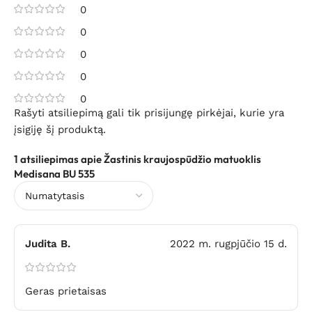
0
0
0
0
0
Rašyti atsiliepimą gali tik prisijungę pirkėjai, kurie yra
įsigiję šį produktą.
1 atsiliepimas apie
Žastinis kraujospūdžio matuoklis
Medisana BU 535
Judita B.
2022 m. rugpjūčio 15 d.
Geras prietaisas