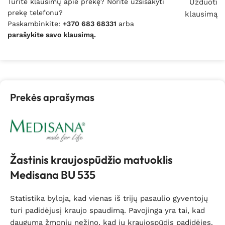
Turite klausimų apie prekę? Norite užsisakyti
Užduoti
prekę telefonu?
klausimą
Paskambinkite:
+370 683 68331
arba
parašykite savo klausimą.
Prekės aprašymas
Žastinis kraujospūdžio matuoklis
Medisana BU 535
Statistika byloja, kad vienas iš trijų pasaulio gyventojų
turi padidėjusį kraujo spaudimą. Pavojinga yra tai, kad
dauguma žmonių nežino, kad jų kraujospūdis padidėjęs.