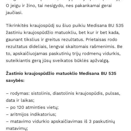
O jeigu ir žino, tai nesigydo, nes pakankamai gerai
jaučiasi.
Tikrinkitės kraujospūdį su šiuo puikiu Medisana BU 535
žastiniu kraujospūdžio matuokliu, bet kur ir bet kada,
gaunant tikslius ir greitus rezultatus. Prietaisas rodo
rezultatus dideliais, lengvai skaitomais rašmenimis. Be
to, apskaičiuojamas paskutinių trijų rodmenų vidurkis,
suteikiantis gerą jūsų sveikatos būklės apžvalgą.
Žastinio kraujospūdžio matuoklio Medisana BU 535
savybės:
– rodymas: sistolinis, diastolinis kraujospūdis, pulsas,
data ir laikas;
– po 120 atminties vietų;
– aritmijos indikatorius;
– matavimo vidurkio apskaičiavimas iš 3 paskutinių
matavimų;