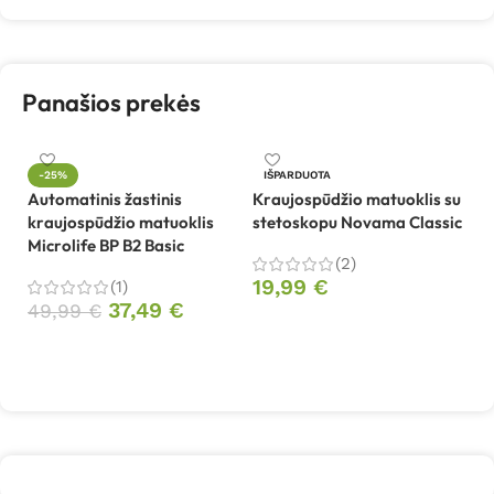
Panašios prekės
L
-25%
IŠPARDUOTA
k
Automatinis žastinis
Kraujospūdžio matuoklis su
ju
kraujospūdžio matuoklis
stetoskopu Novama Classic
Microlife BP B2 Basic
(2)
1
19,99
€
(1)
37,49
€
49,99
€
Daugiau
Į krepšelį