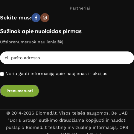
Partneriai
Sekite mus:
Sužinok apie nuolaidas pirmas
Užsiprenumeruok naujienlaiškį
Noriu gauti informaciją apie naujienas ir akcijas.
© 2014-2026 Biomed.lt. Visos teisės saugomos. Be UAB
"Doris Group" sutikimo draudžiama kopijuoti ir naudoti
puslapio Biomed.lt tekstinę ir vizualinę informaciją. OPS