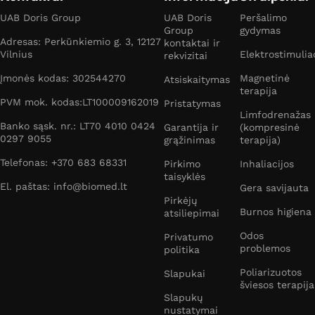
UAB Doris Group
UAB Doris
Peršalimo
Group
gydymas
Adresas: Perkūnkiemio g. 3, 12127
kontaktai ir
Vilnius
Elektrostimulia
rekvizitai
Įmonės kodas: 302544270
Magnetinė
Atsiskaitymas
terapija
PVM mok. kodas:LT100009162019
Pristatymas
Limfodrenažas
Banko sąsk. nr.: LT70 4010 0424
Garantija ir
(kompresinė
0297 9055
grąžinimas
terapija)
Telefonas: +370 683 68331
Pirkimo
Inhaliacijos
taisyklės
El. paštas: info@biomed.lt
Gera savijauta
Pirkėjų
Burnos higiena
atsiliepimai
Odos
Privatumo
problemos
politika
Poliarizuotos
Slapukai
šviesos terapija
Slapukų
nustatymai