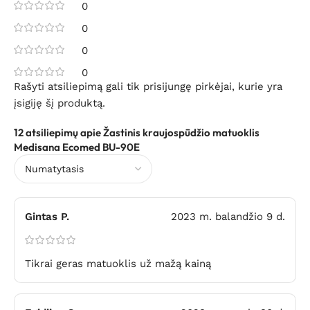
0
0
0
0
Rašyti atsiliepimą gali tik prisijungę pirkėjai, kurie yra
įsigiję šį produktą.
12 atsiliepimų apie
Žastinis kraujospūdžio matuoklis
Medisana Ecomed BU-90E
Gintas P.
2023 m. balandžio 9 d.
Tikrai geras matuoklis už mažą kainą