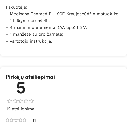
Pakuotėje:
– Medisana Ecomed BU-90E Kraujospūdžio matuoklis;
– 1 laikymo krepšelis;
– 4 maitinimo elementai (AA tipo) 1,5 V;
– 1 manžetė su oro žarnele;
– vartotojo instrukcija.
Pirkėjų atsiliepimai
5
12 atsiliepimai
11