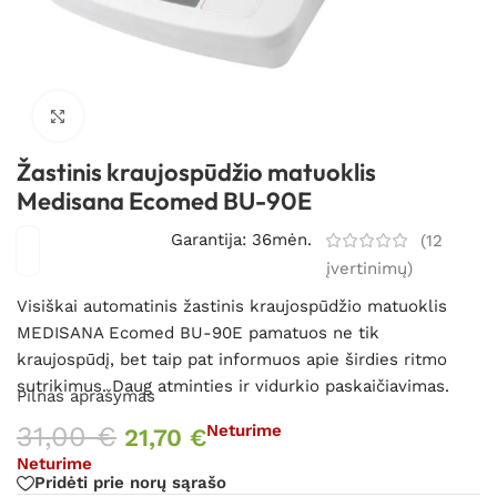
Spustelėkite, kad padidintumėte
Žastinis kraujospūdžio matuoklis
Medisana Ecomed BU-90E
Garantija: 36mėn.
(
12
įvertinimų)
Visiškai automatinis žastinis kraujospūdžio matuoklis
MEDISANA Ecomed BU-90E pamatuos ne tik
kraujospūdį, bet taip pat informuos apie širdies ritmo
sutrikimus. Daug atminties ir vidurkio paskaičiavimas.
Pilnas aprašymas
31,00
€
Neturime
21,70
€
Neturime
Pridėti prie norų sąrašo