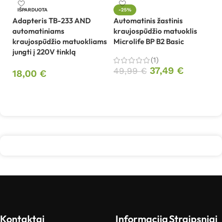
IŠPARDUOTA
-25%
Adapteris TB-233 AND
Automatinis žastinis
automatiniams
kraujospūdžio matuoklis
Au
kraujospūdžio matuokliams
Microlife BP B2 Basic
kr
jungti į 220V tinklą
Mi
(1)
37,49
€
49,99
€
18,00
€
8
Į krepšelį
Daugiau
Kontaktai
Informacija
Straipsniai