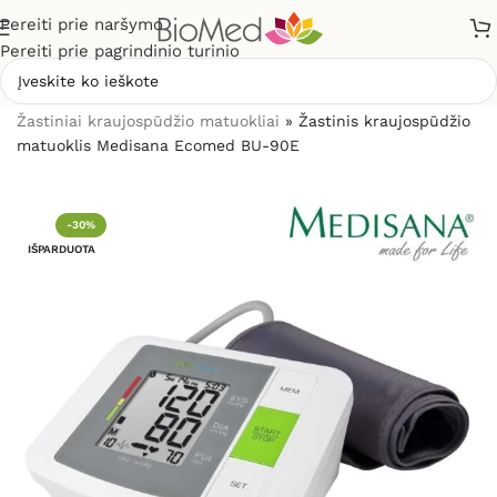
Pereiti prie naršymo
Pereiti prie pagrindinio turinio
Pradžia
»
Sveikatos priežiūrai
»
Kraujospūdžio matuokliai
»
Žastiniai kraujospūdžio matuokliai
»
Žastinis kraujospūdžio
matuoklis Medisana Ecomed BU-90E
-30%
IŠPARDUOTA