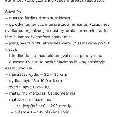
kur ir bet kada, gaunant tikslius ir greitus rezultatus.
Savybės:
– nustato širdies ritmo sutrikimus;
– parodymus lengva interpretuoti remiantis Pasaulinės
sveikatos organizacijos nustatytomis normomis, kurios
išreiškiamos šviesoforo spalvomis;
– įrenginys turi 180 atminties vietų (2 asmenims po 90
vietų);
– itin didelis ekranas leis lengvai sekti parodymus;
– duomenų vidurkio paskaičiavimas iš visų atmintyje
esamų rodiklių;
– manžetės dydis – 22 – 36 cm.
– dydis: apyt. 13 x 10.9 x 6 cm
– svoris: apyt. 0.254 kg
– matavimo metodas: Oscilometrinis
– matavimo diapazonas:
– kraujospūdžio: 0 – 299 mmHg
– pulso: 40 – 199 plakimai/min.