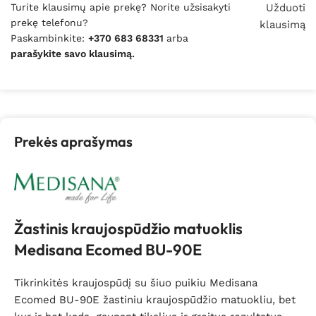
Turite klausimų apie prekę? Norite užsisakyti
Užduoti
prekę telefonu?
klausimą
Paskambinkite:
+370 683 68331
arba
parašykite savo klausimą.
Prekės aprašymas
Žastinis kraujospūdžio matuoklis
Medisana Ecomed BU-90E
Tikrinkitės kraujospūdį su šiuo puikiu Medisana
Ecomed BU-90E žastiniu kraujospūdžio matuokliu, bet