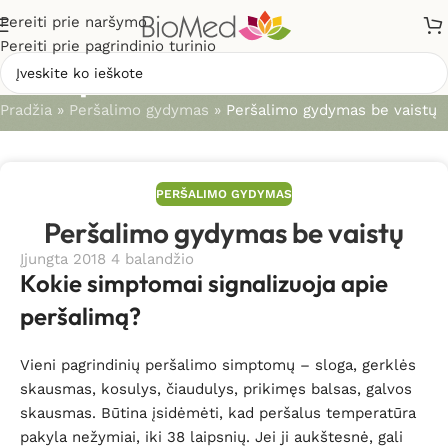
Pereiti prie naršymo
Pereiti prie pagrindinio turinio
Straipsniai
Pradžia
»
Peršalimo gydymas
»
Peršalimo gydymas be vaistų
PERŠALIMO GYDYMAS
Peršalimo gydymas be vaistų
Įjungta 2018 4 balandžio
Kokie simptomai signalizuoja apie
peršalimą?
Vieni pagrindinių peršalimo simptomų – sloga, gerklės
skausmas, kosulys, čiaudulys, prikimęs balsas, galvos
skausmas. Būtina įsidėmėti, kad peršalus temperatūra
pakyla nežymiai, iki 38 laipsnių. Jei ji aukštesnė, gali