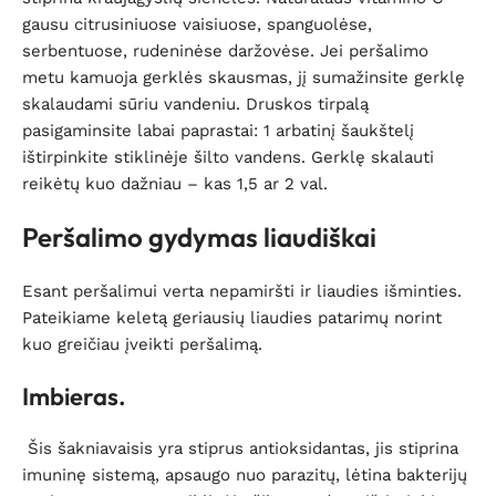
gausu citrusiniuose vaisiuose, spanguolėse,
serbentuose, rudeninėse daržovėse. Jei peršalimo
metu kamuoja gerklės skausmas, jį sumažinsite gerklę
skalaudami sūriu vandeniu. Druskos tirpalą
pasigaminsite labai paprastai: 1 arbatinį šaukštelį
ištirpinkite stiklinėje šilto vandens. Gerklę skalauti
reikėtų kuo dažniau – kas 1,5 ar 2 val.
Peršalimo gydymas liaudiškai
Esant peršalimui verta nepamiršti ir liaudies išminties.
Pateikiame keletą geriausių liaudies patarimų norint
kuo greičiau įveikti peršalimą.
Imbieras.
Šis šakniavaisis yra stiprus antioksidantas, jis stiprina
imuninę sistemą, apsaugo nuo parazitų, lėtina bakterijų