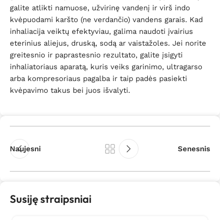
galite atlikti namuose, užvirinę vandenį ir virš indo
kvėpuodami karšto (ne verdančio) vandens garais. Kad
inhaliacija veiktų efektyviau, galima naudoti įvairius
eterinius aliejus, druską, sodą ar vaistažoles. Jei norite
greitesnio ir paprastesnio rezultato, galite įsigyti
inhaliatoriaus aparatą, kuris veiks garinimo, ultragarso
arba kompresoriaus pagalba ir taip padės pasiekti
kvėpavimo takus bei juos išvalyti.
Naujesni
Senesnis
Susiję straipsniai