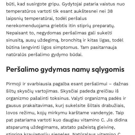
būti, kad susirgote gripu. Gydytojai pataria vaistus nuo
temperatūros vartoti tik esant aukštesnei nei 38
laipsnių temperatūrai, todėl peršalus
nerekomenduojama griebtis itin stiprių preparatų.
Nepaisant to, negydomas peršalimas gali sukelti
sinusitą, ausų uždegimą, bronchitą ir kitas ligas, todėl
būtina lengvinti ligos simptomus. Tam pasitarnauja
natūralūs peršalimo gydymo būdai.
Peršalimo gydymas namų sąlygomis
Pirmoji ir svarbiausia pagalba esant peršalimui – dažnas
šiltų skysčių vartojimas. Skysčiai padeda greičiau iš
organizmo pašalinti toksinus. Valyti organizmą padės ir
gausus prakaitavimas, kurį sukelsite šiltais drabužiais,
lovos režimu, kojų mirkymu karštame vandenyje. Taip
pat patariama vartoti kuo daugiau vitamino C. Jis didina
atsparumą uždegimams, atstato pažeistą gleivinę,
stiprina kraujagyslių sieneles. Natūralaus vitamino C