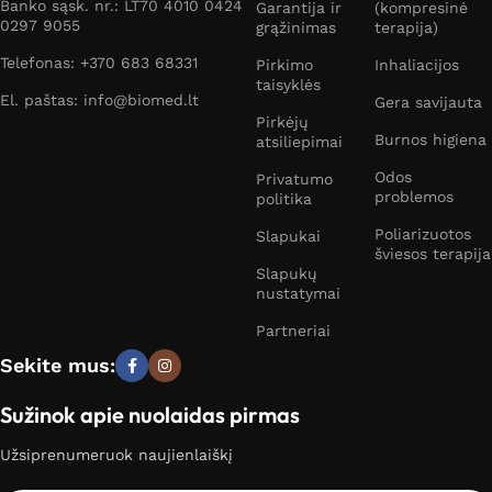
Banko sąsk. nr.: LT70 4010 0424
Garantija ir
(kompresinė
0297 9055
grąžinimas
terapija)
Telefonas: +370 683 68331
Pirkimo
Inhaliacijos
taisyklės
El. paštas: info@biomed.lt
Gera savijauta
Pirkėjų
Burnos higiena
atsiliepimai
Odos
Privatumo
problemos
politika
Poliarizuotos
Slapukai
šviesos terapija
Slapukų
nustatymai
Partneriai
Sekite mus:
Sužinok apie nuolaidas pirmas
Užsiprenumeruok naujienlaiškį