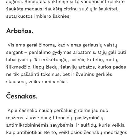
augimą. Receptas: stiklinėje šilto vandens ištirpinkite
šaukštą medaus, šaukštą citrinų sulčių ir šaukštelį
sutarkuotos imbiero šaknies.
Arbatos.
Visiems gerai žinoma, kad vienas geriausių vaistų
sergant – peršalimo gydymas arbatomis. O jų gali būti
labai įvairių. Tai erškėtuogių, aviečių kotelių, mėtų,
šilkmedžio, liepų žiedų, šalavijų arbatos, kurios padės
ne tik pašalinti toksinus, bet ir švelnins gerklės
skausmą, veiks raminančiai.
Česnakas.
Apie česnako naudą peršalus girdime jau nuo
mažens. Juose daug fitoncidų, pasižyminčių
antimikrobininėmis savybėmis, ir sulfidų, kurie veikia
kaip antibiotikai. Be to, veikliosios česnakų medžiagos