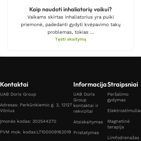
Kaip naudoti inhaliatorių vaikui?
Vaikams skirtas inhaliatorius yra puiki
priemonė, padedanti gydyti kvėpavimo takų
problemas, tokias ...
Tęsti skaitymą
Kontaktai
Informacija
Straipsniai
UAB Doris Group
UAB Doris
Peršalimo
Group
gydymas
Adresas: Perkūnkiemio g. 3, 12127
kontaktai ir
Vilnius
Elektrostimulia
rekvizitai
Įmonės kodas: 302544270
Magnetinė
Atsiskaitymas
terapija
PVM mok. kodas:LT100009162019
Pristatymas
Limfodrenažas