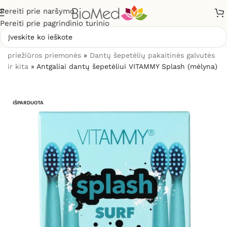
Pereiti prie naršymo
Pereiti prie pagrindinio turinio
Pradžia
»
Sveikatos priežiūrai
»
Burnos higienos, dantų
priežiūros priemonės
»
Dantų šepetėlių pakaitinės galvutės
ir kita
»
Antgaliai dantų šepetėliui VITAMMY Splash (mėlyna)
IŠPARDUOTA