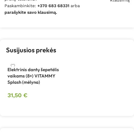
klausimą
Paskambinkite:
+370 683 68331
arba
parašykite savo klausimą.
Susijusios prekės
Elektrinis dantų šepetėlis
vaikams (8+) VITAMMY
Splash (mėlyna)
31,50
€
Į krepšelį