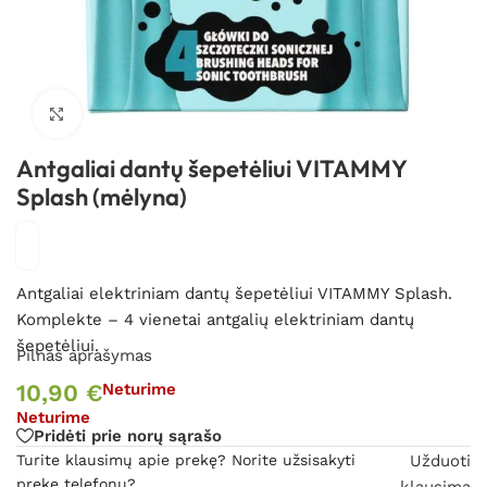
Spustelėkite, kad padidintumėte
Antgaliai dantų šepetėliui VITAMMY
Splash (mėlyna)
Antgaliai elektriniam dantų šepetėliui VITAMMY Splash.
Komplekte – 4 vienetai antgalių elektriniam dantų
šepetėliui.
Pilnas aprašymas
10,90
€
Neturime
Neturime
Pridėti prie norų sąrašo
Turite klausimų apie prekę? Norite užsisakyti
Užduoti
prekę telefonu?