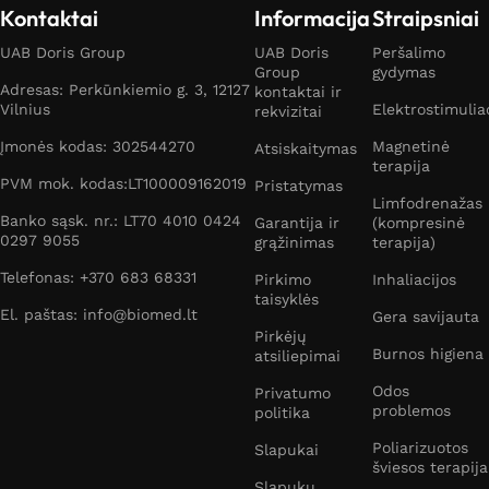
Kontaktai
Informacija
Straipsniai
UAB Doris Group
UAB Doris
Peršalimo
Group
gydymas
Adresas: Perkūnkiemio g. 3, 12127
kontaktai ir
Vilnius
Elektrostimulia
rekvizitai
Įmonės kodas: 302544270
Magnetinė
Atsiskaitymas
terapija
PVM mok. kodas:LT100009162019
Pristatymas
Limfodrenažas
Banko sąsk. nr.: LT70 4010 0424
Garantija ir
(kompresinė
0297 9055
grąžinimas
terapija)
Telefonas: +370 683 68331
Pirkimo
Inhaliacijos
taisyklės
El. paštas: info@biomed.lt
Gera savijauta
Pirkėjų
Burnos higiena
atsiliepimai
Odos
Privatumo
problemos
politika
Poliarizuotos
Slapukai
šviesos terapija
Slapukų