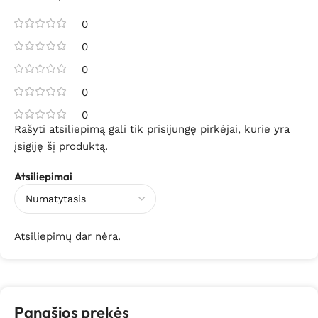
0
0
0
0
0
Rašyti atsiliepimą gali tik prisijungę pirkėjai, kurie yra
įsigiję šį produktą.
Atsiliepimai
Atsiliepimų dar nėra.
Panašios prekės