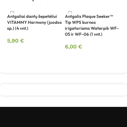
Antgaliai dantų šepetėliui
Antgalis Plaque Seeker™
VITAMMY Harmony (juodos
Tip WPS burnos
B
sp.) (4 vnt.)
irigatoriams Waterpik WF-
B
05 ir WF-06 (1 vnt.)
5,90
€
4
6,00
€
Į krepšelį
Į krepšelį