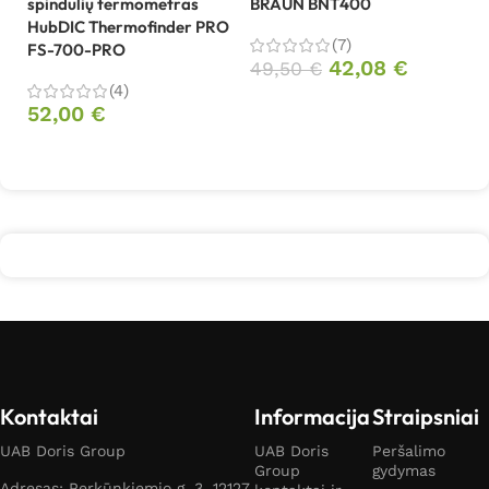
spindulių termometras
BRAUN BNT400
B
HubDIC Thermofinder PRO
(7)
FS-700-PRO
42,08
€
49,50
€
4
(4)
Į krepšelį
52,00
€
Daugiau
Kontaktai
Informacija
Straipsniai
UAB Doris Group
UAB Doris
Peršalimo
Group
gydymas
Adresas: Perkūnkiemio g. 3, 12127