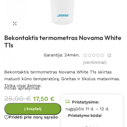
Spustelėkite, kad padidintumėte
Bekontaktis termometras Novama White
T1s
Garantija: 24mėn.
(
2
įvertinimai)
Bekontaktis termometras Novama White T1s skirtas
matuoti kūno temperatūrą. Greitas ir tikslus matavimas.
Tinka visai šeimai.
Pilnas aprašymas
25,00
€
17,50
€
Pristatysime:
rugpjūčio 11 d. – 12 d.
Į krepšelį
Pristatymo būdai
Pridėti prie norų sąrašo