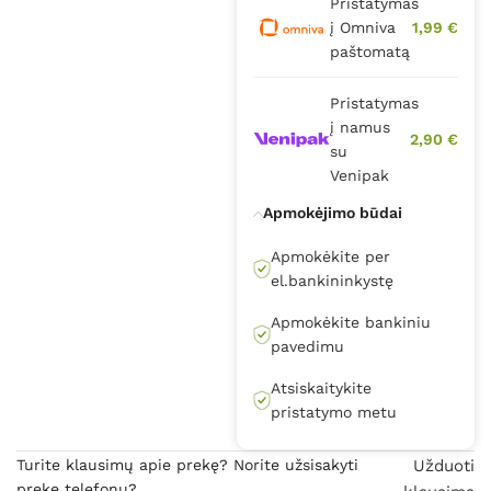
Pristatymas
į Omniva
1,99 €
paštomatą
Pristatymas
į namus
2,90 €
su
Venipak
Apmokėjimo būdai
Apmokėkite per
el.bankininkystę
Apmokėkite bankiniu
pavedimu
Atsiskaitykite
pristatymo metu
Turite klausimų apie prekę? Norite užsisakyti
Užduoti
prekę telefonu?