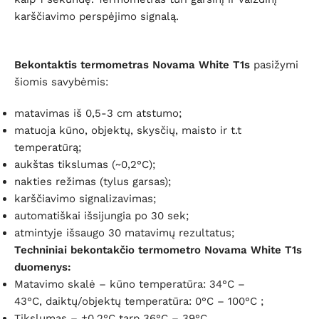
k
arščiavimo perspėjimo signalą.
Bekontaktis termometras
Novama White T1s
pasižymi
šiomis savybėmis:
matavimas iš 0,5-3 cm atstumo;
matuoja kūno, objektų, skysčių, maisto ir t.t
temperatūrą;
aukštas tikslumas (~0,2°C);
nakties režimas (tylus garsas);
karščiavimo signalizavimas;
automatiškai išsijungia po 30 sek;
atmintyje išsaugo 30 matavimų rezultatus;
Techniniai bekontakčio termometro Novama White T1s
duomenys:
Matavimo skalė – kūno temperatūra: 34°C –
43°C, daiktų/objektų temperatūra: 0°C – 100°C ;
Tikslumas –
±0.2°C tarp 36°C – 39°C