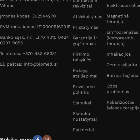
kontaktai ir
Vilnius
Elektrostimulia
rekvizitai
Įmonės kodas: 302544270
Magnetinė
Atsiskaitymas
terapija
PVM mok. kodas:LT100009162019
Pristatymas
Limfodrenažas
Banko sąsk. nr.: LT70 4010 0424
Garantija ir
(kompresinė
0297 9055
grąžinimas
terapija)
Telefonas: +370 683 68331
Pirkimo
Inhaliacijos
taisyklės
El. paštas: info@biomed.lt
Gera savijauta
Pirkėjų
Burnos higiena
atsiliepimai
Odos
Privatumo
problemos
politika
Poliarizuotos
Slapukai
šviesos terapija
Slapukų
nustatymai
Partneriai
Sekite mus: