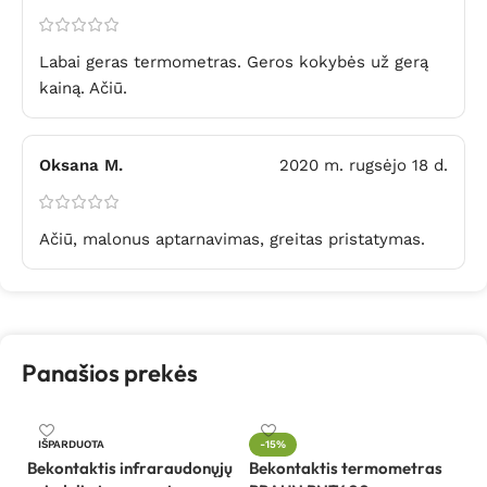
Labai geras termometras. Geros kokybės už gerą
kainą. Ačiū.
Oksana M.
2020 m. rugsėjo 18 d.
Ačiū, malonus aptarnavimas, greitas pristatymas.
Panašios prekės
IŠPARDUOTA
-15%
Bekontaktis infraraudonųjų
Bekontaktis termometras
B