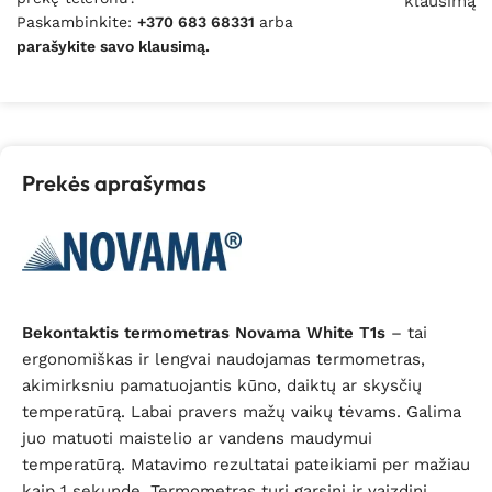
klausimą
Paskambinkite:
+370 683 68331
arba
parašykite savo klausimą.
Prekės aprašymas
Bekontaktis termometras Novama White T1s
– tai
e
rgonomiškas ir lengvai naudojamas termometras,
akimirksniu pamatuojantis kūno, daiktų ar skysčių
temperatūrą. Labai pravers mažų vaikų tėvams. Galima
juo matuoti maistelio ar vandens maudymui
temperatūrą.
Matavimo rezultatai pateikiami per mažiau
kaip 1 sekundę. Termometras turi garsinį ir vaizdinį