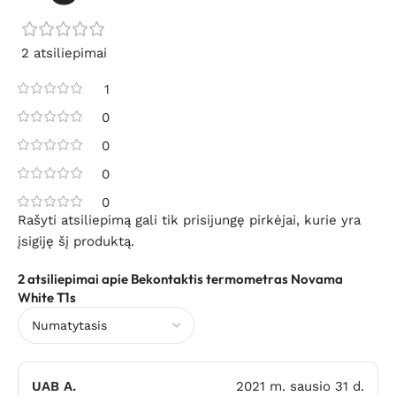
2 atsiliepimai
1
0
0
0
0
Rašyti atsiliepimą gali tik prisijungę pirkėjai, kurie yra
įsigiję šį produktą.
2 atsiliepimai apie
Bekontaktis termometras Novama
White T1s
UAB A.
2021 m. sausio 31 d.