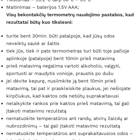
Maitinimas – baterijos 1.5V AAA;
Visų bekontakčių termometrų naudojimo pastabos, kad
rezultatai būtų kuo tikslesni:
turite bent 30min. būti patalpoje, kad jūsų odos
neveiktų saulė ar šaltis
tiek jūs, tiek ir pats termometras turi būti toje pačioje
aplinkoje (patalpoje) bent 10min prieš matavimą
prieš matavimą negalima vartoti alkoholio, valgyti,
sportuoti ar maudytis vonioje, praustis po dušu
jei dėvite kepurę, nusiimkite ją bent 10min prieš
matavimą, tai pat ir praskleiskite plaukus, jei nešiojate
kirpčiukus, kad kaktos oda nebūtų suprakaitavusi
nelaikykite rankos prie kaktos prieš matavimą, tai gali
įtakoti matavimo rezultatą
nematuokite temperatūros ant randų, atvirų žaizdų ar
nubrozdinimų – tai gali įtakoti matavimo rezultatą
nematuokite temperatūros ant suprakaitavusios odos –