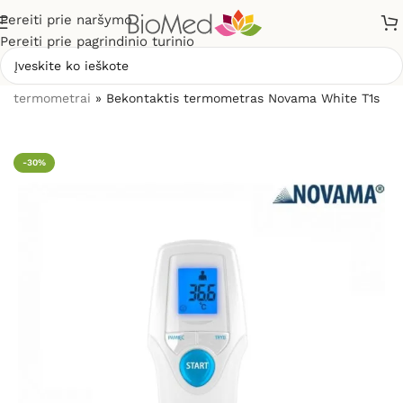
Pereiti prie naršymo
Pereiti prie pagrindinio turinio
Pradžia
»
Sveikatos priežiūrai
»
Termometrai
»
Bekontakčiai
termometrai
»
Bekontaktis termometras Novama White T1s
-30%