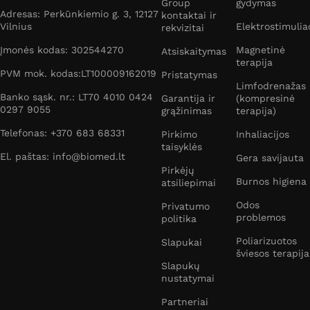
Group
gydymas
Adresas: Perkūnkiemio g. 3, 12127
kontaktai ir
Vilnius
Elektrostimulia
rekvizitai
Įmonės kodas: 302544270
Magnetinė
Atsiskaitymas
terapija
PVM mok. kodas:LT100009162019
Pristatymas
Limfodrenažas
Banko sąsk. nr.: LT70 4010 0424
Garantija ir
(kompresinė
0297 9055
grąžinimas
terapija)
Telefonas: +370 683 68331
Pirkimo
Inhaliacijos
taisyklės
El. paštas: info@biomed.lt
Gera savijauta
Pirkėjų
Burnos higiena
atsiliepimai
Odos
Privatumo
problemos
politika
Poliarizuotos
Slapukai
šviesos terapija
Slapukų
nustatymai
Partneriai