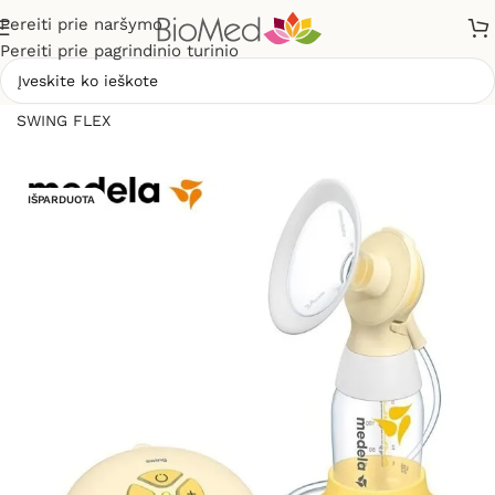
Pereiti prie naršymo
Pereiti prie pagrindinio turinio
Pradžia
»
Mamai ir vaikui
»
Elektrinis pientraukis MEDELA
SWING FLEX
IŠPARDUOTA