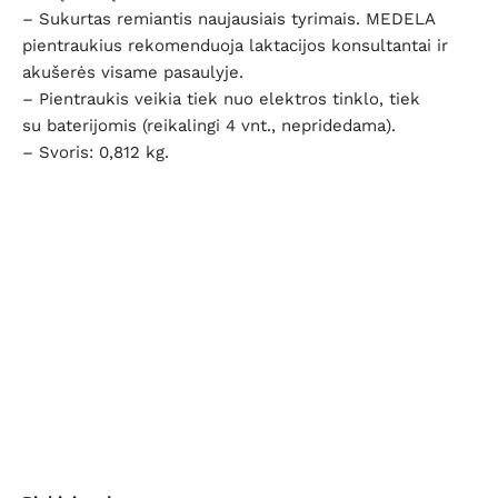
– Sukurtas remiantis naujausiais tyrimais. MEDELA
pientraukius rekomenduoja laktacijos konsultantai ir
akušerės visame pasaulyje.
– Pientraukis veikia tiek nuo elektros tinklo, tiek
su baterijomis (reikalingi 4 vnt., nepridedama).
– Svoris: 0,812 kg.