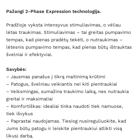
Pažangi 2-Phase Expression technologija.
Pradžioje vyksta intensyvus stimuliavimas, o vėliau
lėtas traukimas. Stimuliavimas – tai greitas pumpavimo
tempas, kad pienas pradėtų tekėti, o nutraukimas –
lėtesnis pumpavimo tempas, kad pienas būtų ištrauktas
švelniai ir efektyviai.
Savybės:
– Jausmas panašus į tikrą maitinimą krūtimi
– Patogus, švelniau veikiantis nei kiti pientraukiai
– Veiksmingas, sumažina traukimo laiką, nes nutraukia
greitai ir maksimaliai
– Komfortiškas: idealiai tinka naudoti tiek namuose,
tiek išvykus
– Paprastai naudojamas. Tiesiog nusireguliuokite, kad
Jums būtų patogu ir leiskite pientraukiui atlikti visą
likusį darbą.