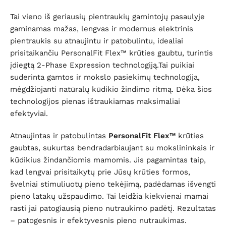
Tai vieno iš geriausių pientraukių gamintojų pasaulyje
gaminamas mažas, lengvas ir modernus elektrinis
pientraukis su atnaujintu ir patobulintu, idealiai
prisitaikančiu PersonalFit Flex™ krūties gaubtu, turintis
įdiegtą 2-Phase Expression technologiją.Tai puikiai
suderinta gamtos ir mokslo pasiekimų technologija,
mėgdžiojanti natūralų kūdikio žindimo ritmą. Dėka šios
technologijos pienas ištraukiamas maksimaliai
efektyviai.
Atnaujintas ir patobulintas
PersonalFit Flex™
krūties
gaubtas, sukurtas bendradarbiaujant su mokslininkais ir
kūdikius žindančiomis mamomis. Jis pagamintas taip,
kad lengvai prisitaikytų prie Jūsų krūties formos,
švelniai stimuliuotų pieno tekėjimą, padėdamas išvengti
pieno latakų užspaudimo. Tai leidžia kiekvienai mamai
rasti jai patogiausią pieno nutraukimo padėtį. Rezultatas
– patogesnis ir efektyvesnis pieno nutraukimas.