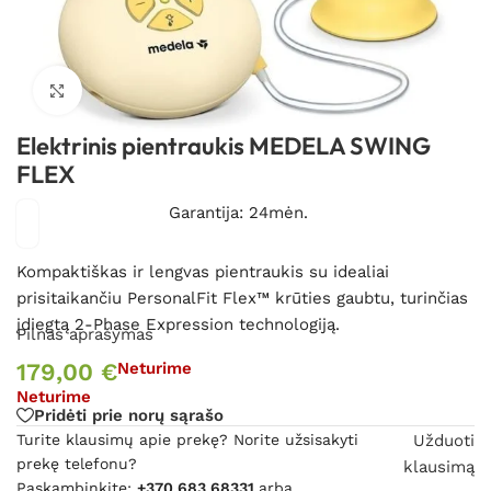
Spustelėkite, kad padidintumėte
Elektrinis pientraukis MEDELA SWING
FLEX
Garantija: 24mėn.
Kompaktiškas ir lengvas pientraukis su idealiai
prisitaikančiu
PersonalFit Flex™ krūties gaubtu, turinčias
įdiegtą 2-Phase Expression technologiją.
Pilnas aprašymas
179,00
€
Neturime
Neturime
Pridėti prie norų sąrašo
Turite klausimų apie prekę? Norite užsisakyti
Užduoti
prekę telefonu?
klausimą
Paskambinkite:
+370 683 68331
arba