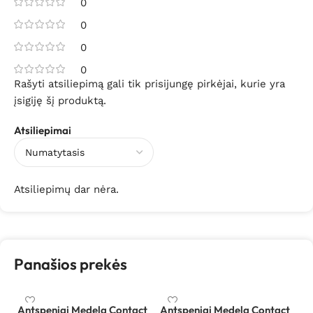
0
0
0
0
Rašyti atsiliepimą gali tik prisijungę pirkėjai, kurie yra
įsigiję šį produktą.
Atsiliepimai
Atsiliepimų dar nėra.
Panašios prekės
Antspeniai Medela Contact
Antspeniai Medela Contact
Ba