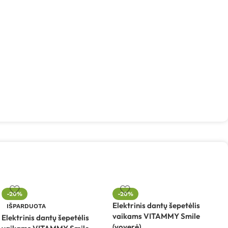
I
-20%
-20%
m
Elektrinis dantų šepetėlis
IŠPARDUOTA
M
vaikams VITAMMY Smile
Elektrinis dantų šepetėlis
(voverė)