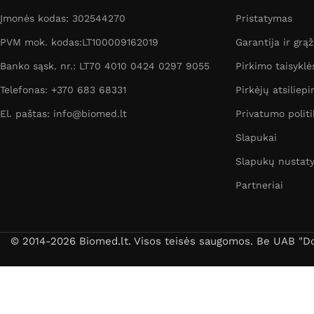
Įmonės kodas: 302544270
Pristatymas
PVM mok. kodas:LT100009162019
Garantija ir grą
Banko sąsk. nr.: LT70 4010 0424 0297 9055
Pirkimo taisyklė
Telefonas: +370 683 68331
Pirkėjų atsiliepi
El. paštas: info@biomed.lt
Privatumo politi
Slapukai
Slapukų nustat
Partneriai
© 2014-2026 Biomed.lt. Visos teisės saugomos. Be UAB "Dori