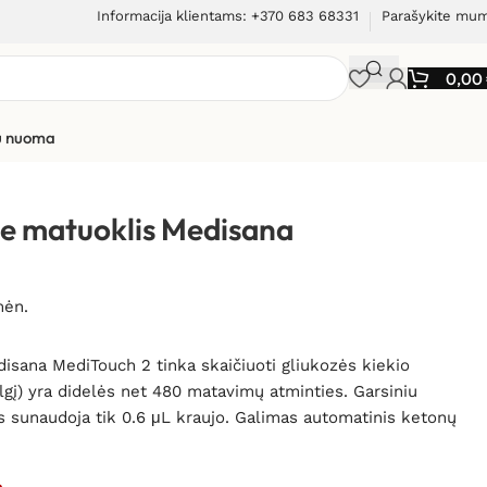
Informacija klientams: +370 683 68331
Parašykite mu
0,00
ių nuoma
yje matuoklis Medisana
mėn.
isana MediTouch 2 tinka skaičiuoti gliukozės kiekio
valgį) yra didelės net 480 matavimų atminties. Garsiniu
s sunaudoja tik 0.6 μL kraujo. Galimas automatinis ketonų
e