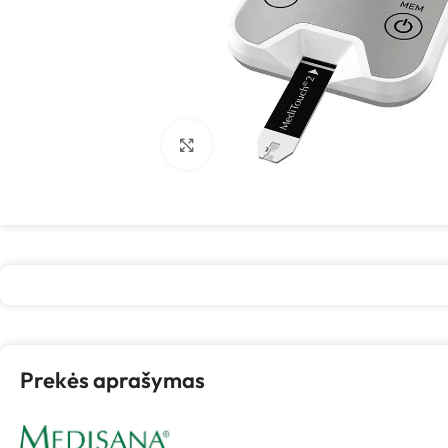
Spustelėkite, kad padidintumėte
Prekės aprašymas