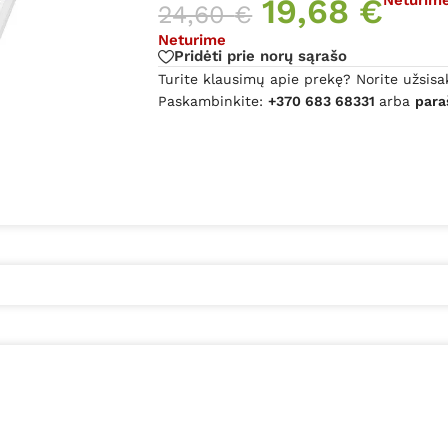
19,68
€
24,60
€
Neturime
Pridėti prie norų sąrašo
Turite klausimų apie prekę? Norite užsisa
Paskambinkite:
+370 683 68331
arba
para