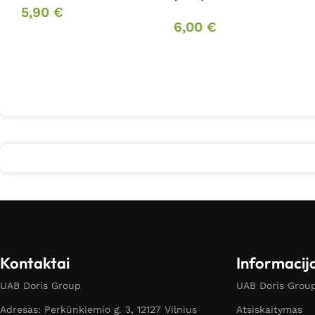
5,90
€
6,00
€
Kontaktai
Informacij
UAB Doris Group
UAB Doris Group 
Adresas: Perkūnkiemio g. 3, 12127 Vilnius
Atsiskaitymas