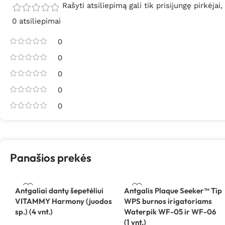
Rašyti atsiliepimą gali tik prisijungę pirkėjai,
0 atsiliepimai
0
0
0
0
0
Panašios prekės
Antgaliai dantų šepetėliui
Antgalis Plaque Seeker™ Tip
VITAMMY Harmony (juodos
WPS burnos irigatoriams
sp.) (4 vnt.)
Waterpik WF-05 ir WF-06
(1 vnt.)