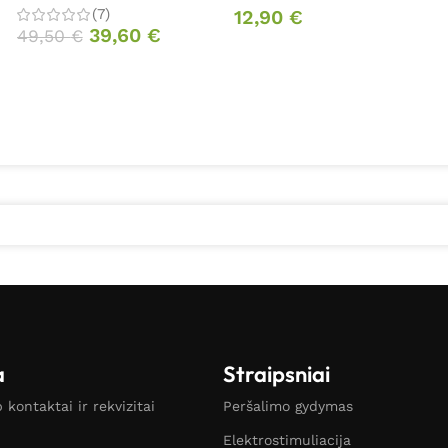
(7)
12,90
€
39,60
€
49,50
€
a
Straipsniai
kontaktai ir rekvizitai
Peršalimo gydymas
Elektrostimuliacija