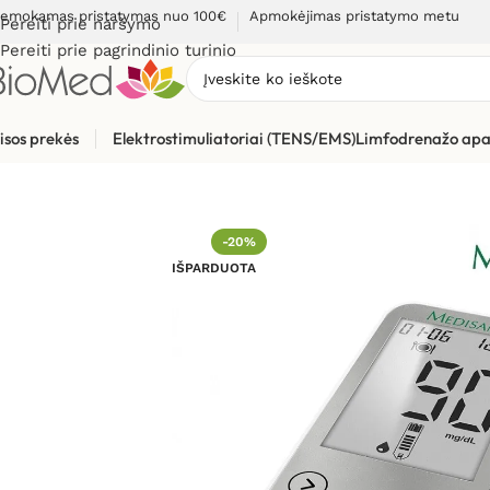
emokamas pristatymas nuo 100€
Apmokėjimas pristatymo metu
Pereiti prie naršymo
Pereiti prie pagrindinio turinio
isos prekės
Elektrostimuliatoriai (TENS/EMS)
Limfodrenažo apa
Pradžia
»
Sveikatos priežiūrai
»
Gliukomačiai
»
Gliukozės kieki
-20%
IŠPARDUOTA