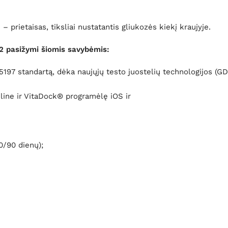
prietaisas, tiksliai nustatantis gliukozės kiekį kraujyje.
2 pasižymi šiomis savybėmis:
5197 standartą, dėka naujųjų testo juostelių technologijos (G
ine ir VitaDock® programėlę iOS ir
30/90 dienų);