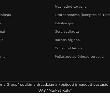
Magnetinė terapija
žinimas
Limfodrenažas (kompresinė tera
s
Inhaliacijos
mai
Gera savijauta
ka
Burnos higiena
Odos problemos
ymai
Poliarizuotos šviesos terapija
s Group" sutikimo draudžiama kopijuoti ir naudoti puslapio B
UAB "Market Rats"