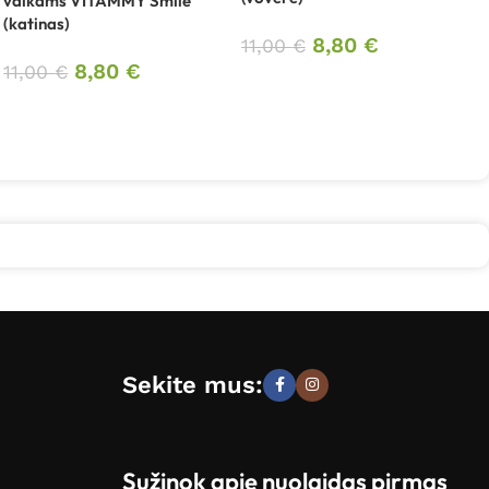
vaikams VITAMMY Smile
(katinas)
8,80
€
11,00
€
8,80
€
11,00
€
Sekite mus:
Sužinok apie nuolaidas pirmas