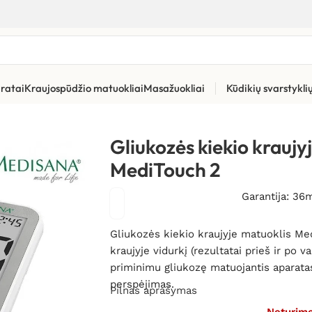
ratai
Kraujospūdžio matuokliai
Masažuokliai
Kūdikių svarstykl
o kraujyje matuoklis Medisana MediTouch 2
Gliukozės kiekio krauj
MediTouch 2
Garantija: 36
Gliukozės kiekio kraujyje matuoklis Med
kraujyje vidurkį (rezultatai prieš ir po 
priminimu gliukozę matuojantis aparata
perspėjimas.
Pilnas aprašymas
Neturim