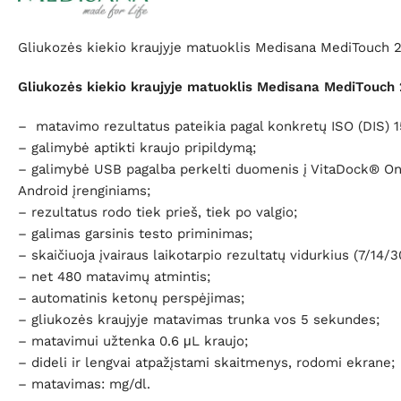
Gliukozės kiekio kraujyje matuoklis Medisana MediTouch 2 – 
Gliukozės kiekio kraujyje matuoklis Medisana MediTouch 
– matavimo rezultatus pateikia pagal konkretų ISO (DIS) 1
– galimybė aptikti kraujo pripildymą;
– galimybė USB pagalba perkelti duomenis į VitaDock® Onl
Android įrenginiams;
– rezultatus rodo tiek prieš, tiek po valgio;
– galimas garsinis testo priminimas;
– skaičiuoja įvairaus laikotarpio rezultatų vidurkius (7/14/
– net 480 matavimų atmintis;
– automatinis ketonų perspėjimas;
– gliukozės kraujyje matavimas trunka vos 5 sekundes;
– matavimui užtenka 0.6 μL kraujo;
– dideli ir lengvai atpažįstami skaitmenys, rodomi ekrane;
– matavimas: mg/dl.