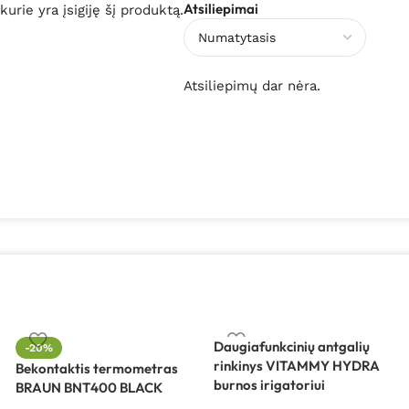
Atsiliepimai
 kurie yra įsigiję šį produktą.
Atsiliepimų dar nėra.
Daugiafunkcinių antgalių
-20%
rinkinys VITAMMY HYDRA
Bekontaktis termometras
burnos irigatoriui
BRAUN BNT400 BLACK