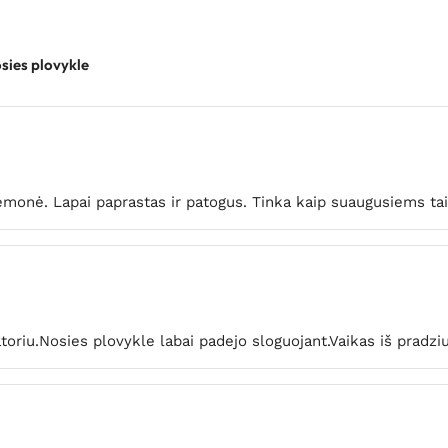
sies plovykle
iemonė. Lapai paprastas ir patogus. Tinka kaip suaugusiems tai
atoriu.Nosies plovykle labai padejo sloguojant.Vaikas iš pradzi