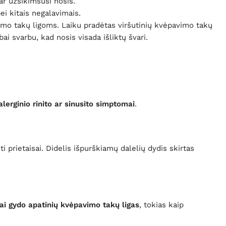
 ar užsikimšusi nosis.
i kitais negalavimais.
vimo takų ligoms. Laiku pradėtas viršutinių kvėpavimo takų
ai svarbu, kad nosis visada išliktų švari.
lerginio rinito ar sinusito
simptomai
.
 prietaisai. Didelis išpurškiamų dalelių dydis skirtas
ai gydo apatinių kvėpavimo takų ligas
, tokias kaip