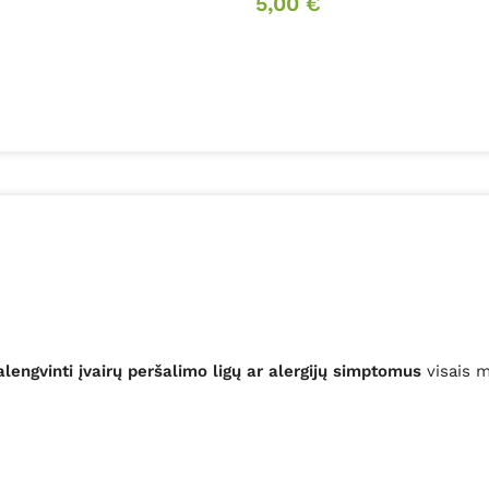
5,00
€
palengvinti įvairų peršalimo ligų ar alergijų simptomus
visais m