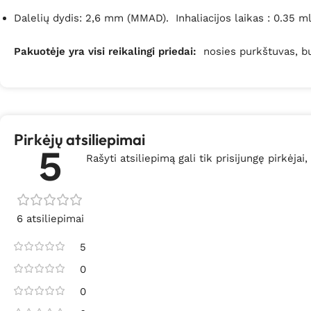
Dalelių dydis: 2,6 mm (MMAD). Inhaliacijos laikas : 0.35 m
Pakuotėje yra visi reikalingi priedai:
nosies purkštuvas, b
Pirkėjų atsiliepimai
5
Rašyti atsiliepimą gali tik prisijungę pirkėjai,
6 atsiliepimai
5
0
0