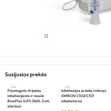
Spustelėkite, kad padidintumėte
Susijusios prekės
Fiziologinis tirpalas
Inhaliacijos priedų rinkinys
inhaliacijoms ir nosiai
OMRON C102/C101
RinoFlux 0,9% (N20, 5 ml,
inhaliatoriui
sterilus)