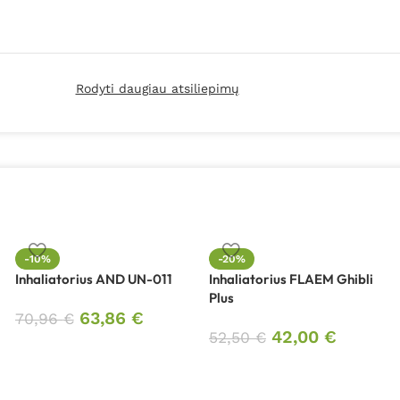
Rodyti daugiau atsiliepimų
-10%
-20%
Inhaliatorius AND UN-011
Inhaliatorius FLAEM Ghibli
Plus
63,86
€
70,96
€
42,00
€
52,50
€