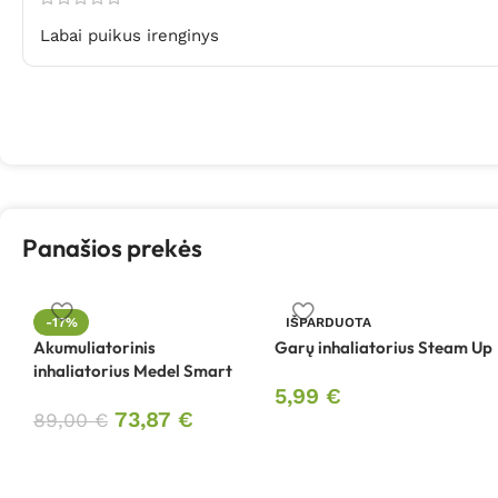
Labai puikus irenginys
Panašios prekės
-17%
IŠPARDUOTA
Akumuliatorinis
Garų inhaliatorius Steam Up
inhaliatorius Medel Smart
5,99
€
73,87
€
89,00
€