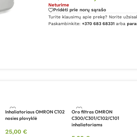
Neturime
Pridėti prie norų sąrašo
Turite klausimų apie prekę? Norite užsisa
Paskambinkite:
+370 683 68331
arba
para
Inhaliatoriaus OMRON C102
Oro filtras OMRON
nosies plovyklė
C300/C301/C102/C101
inhaliatoriams
25,00
€