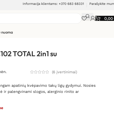
Informacija klientams: +370 683 68331
Parašykite mu
0,00
ių nuoma
n1 su nosies plovykle
102 TOTAL 2in1 su
mėn.
(
6
įvertinimai)
mingam apatinių kvėpavimo takų ligų gydymui. Nosies
ir palengvinami slogos, alerginio rinito ar
me