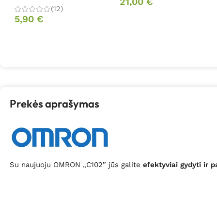
21,00
€
(12)
5,90
€
Prekės aprašymas
Su naujuoju OMRON „C102” jūs galite
efektyviai gydyti ir 