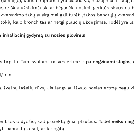
ą (šienligė), kurio simptomai yra čiaudulys, niežėjimas ir sloga
asireiškia užsikimšusia ar bėgančia nosimi, gerklės skausmu be
ni kvėpavimo takų susirgimai gali turėti įtakos bendrųjų kvėpa
tokių kaip bronchitas ar netgi plaučių uždegimas. Todėl yra lab
a inhaliacinį gydymą su nosies plovimu
!
 tirpalu. Taip išvaloma nosies ertmė ir
palengvinami slogos, a
ml/min
švelnų lašelių rūką. Jis lengviau išvalo nosies ertmę negu kiti
tent tokio dydžio, kad pasiektų giliai plaučius. Todėl
veiksming
ti paprastą kosulį ar laringitą.