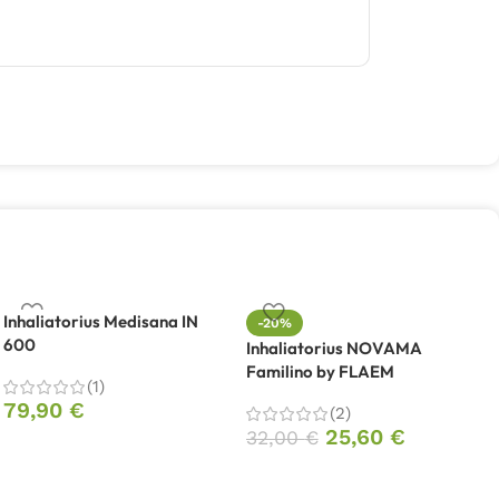
Inhaliatorius Medisana IN
-20%
600
Inhaliatorius NOVAMA
Familino by FLAEM
I
(1)
F
79,90
€
(2)
25,60
€
32,00
€