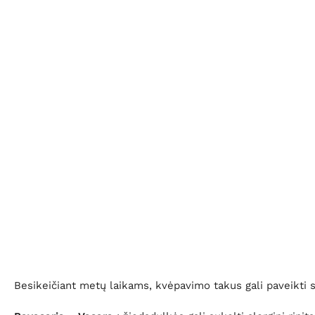
Besikeičiant metų laikams, kvėpavimo takus gali paveikti s