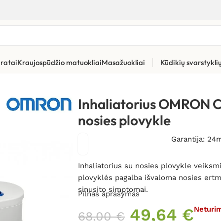
ratai
Kraujospūdžio matuokliai
Masažuokliai
Kūdikių svarstykl
atoriai vaikams ir kūdikiams
»
Inhaliatorius OMRON C102 TOTAL 2i
Inhaliatorius OMRON C
nosies plovykle
Garantija: 24
Inhaliatorius su nosies plovykle veiks
plovyklės pagalba išvaloma nosies ertmė 
sinusito simptomai.
Pilnas aprašymas
49,64
€
Neturi
68,00
€