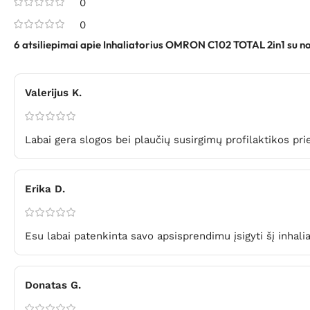
0
0
6 atsiliepimai apie
Inhaliatorius OMRON C102 TOTAL 2in1 su no
Valerijus K.
Labai gera slogos bei plaučių susirgimų profilaktikos pr
Erika D.
Esu labai patenkinta savo apsisprendimu įsigyti šį inhali
Donatas G.