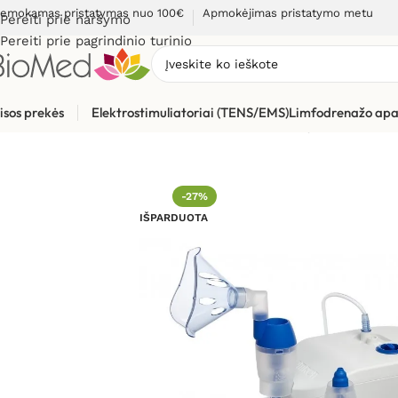
emokamas pristatymas nuo 100€
Apmokėjimas pristatymo metu
Pereiti prie naršymo
Pereiti prie pagrindinio turinio
isos prekės
Elektrostimuliatoriai (TENS/EMS)
Limfodrenažo apa
Pradžia
»
Sveikatos priežiūrai
»
Inhaliatoriai ir jų dalys
»
Inhali
-27%
IŠPARDUOTA