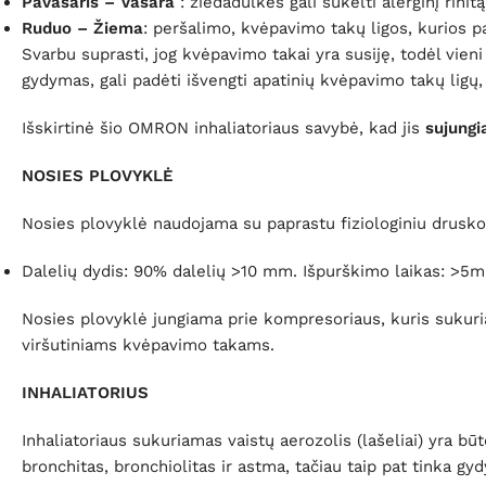
Pavasaris – Vasara
: žiedadulkės gali sukelti alerginį rinit
Ruduo – Žiema
: peršalimo, kvėpavimo takų ligos, kurios p
Svarbu suprasti, jog kvėpavimo takai yra susiję, todėl vie
gydymas, gali padėti išvengti apatinių kvėpavimo takų ligų, 
Išskirtinė šio OMRON inhaliatoriaus savybė, kad jis
sujungi
NOSIES PLOVYKLĖ
Nosies plovyklė naudojama su paprastu fiziologiniu druskos
Dalelių dydis: 90% dalelių >10 mm. Išpurškimo laikas: >5
Nosies plovyklė jungiama prie kompresoriaus, kuris sukuria 
viršutiniams kvėpavimo takams.
INHALIATORIUS
Inhaliatoriaus sukuriamas vaistų aerozolis (lašeliai) yra bū
bronchitas, bronchiolitas ir astma, tačiau taip pat tinka gydy