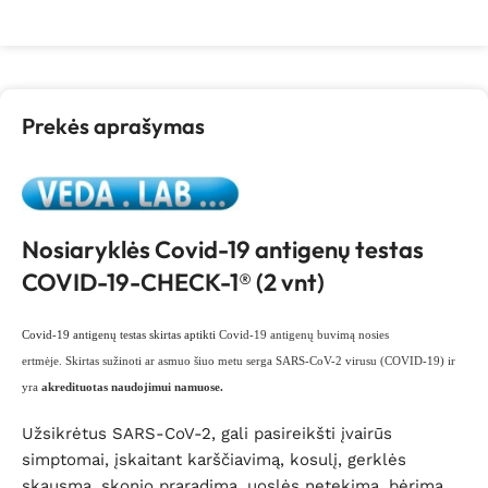
Prekės aprašymas
Nosiaryklės Covid-19 antigenų testas
COVID-19-CHECK-1® (2 vnt)
Covid-19 antigenų testas skirtas
aptikti
Covid-19 antigenų buvimą nosies
ertmėje.
Sk
irtas sužinoti ar asmuo šiuo metu serga
SARS-CoV-2 virusu (COVID-19)
ir
yra
akredituotas naudojimui namuose.
Užsikrėtus SARS-CoV-2, gali pasireikšti įvairūs
simptomai, įskaitant karščiavimą, kosulį, gerklės
skausmą, skonio praradimą, uoslės netekimą, bėrimą.