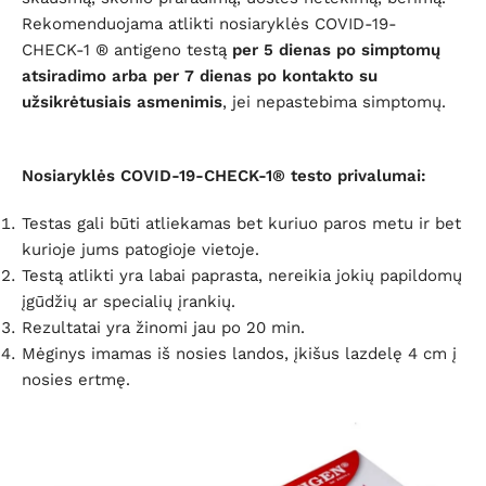
Rekomenduojama atlikti nosiaryklės COVID-19-
CHECK-1 ® antigeno testą
per 5 dienas po simptomų
atsiradimo arba per 7 dienas po kontakto su
užsikrėtusiais asmenimis
, jei nepastebima simptomų.
Nosiaryklės COVID-19-CHECK-1® testo privalumai:
Testas gali būti atliekamas bet kuriuo paros metu ir bet
kurioje jums patogioje vietoje.
Testą atlikti yra labai paprasta, nereikia jokių papildomų
įgūdžių ar specialių įrankių.
Rezultatai yra žinomi jau po 20 min.
Mėginys imamas iš nosies landos, įkišus lazdelę 4 cm į
nosies ertmę.