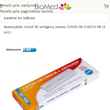
Pereiti prie naršymo
Pereiti prie pagrindinio turinio
Pradžia
»
Sveikatos priežiūrai
»
Diagnostikos testai
»
Nosiaryklės Covid-19 antigenų testas COVID-19-CHECK-1® (2
vnt.)
IŠPARDUOTA