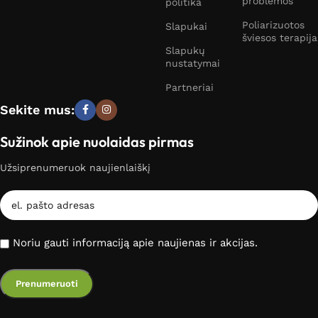
problemos
politika
Poliarizuotos
Slapukai
šviesos terapija
Slapukų
nustatymai
Partneriai
Sekite mus:
Sužinok apie nuolaidas pirmas
Užsiprenumeruok naujienlaiškį
Noriu gauti informaciją apie naujienas ir akcijas.