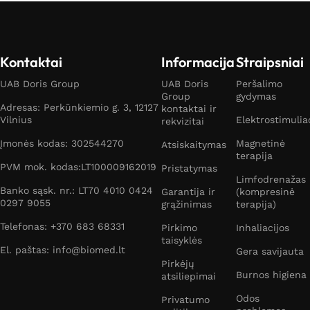
Kontaktai
Informacija
Straipsniai
UAB Doris Group
UAB Doris
Peršalimo
Group
gydymas
Adresas: Perkūnkiemio g. 3, 12127
kontaktai ir
Vilnius
Elektrostimulia
rekvizitai
Įmonės kodas: 302544270
Magnetinė
Atsiskaitymas
terapija
PVM mok. kodas:LT100009162019
Pristatymas
Limfodrenažas
Banko sąsk. nr.: LT70 4010 0424
Garantija ir
(kompresinė
0297 9055
grąžinimas
terapija)
Telefonas: +370 683 68331
Pirkimo
Inhaliacijos
taisyklės
El. paštas: info@biomed.lt
Gera savijauta
Pirkėjų
Burnos higiena
atsiliepimai
Odos
Privatumo