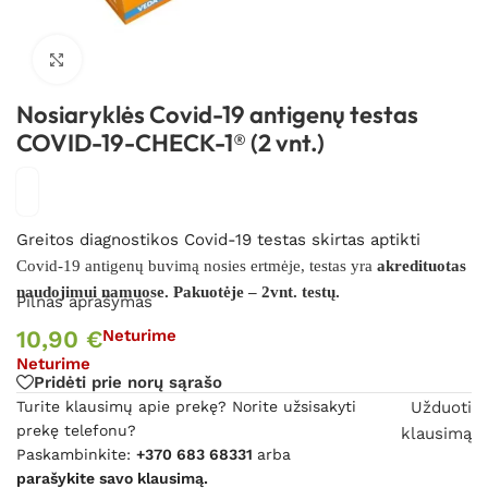
Spustelėkite, kad padidintumėte
Nosiaryklės Covid-19 antigenų testas
COVID-19-CHECK-1® (2 vnt.)
Greitos diagnostikos Covid-19 testas skirtas aptikti
Covid-19 antigenų buvimą nosies ertmėje, testas
yra
akredituotas
naudojimui namuose. Pakuotėje – 2vnt. testų.
Pilnas aprašymas
10,90
€
Neturime
Neturime
Pridėti prie norų sąrašo
Turite klausimų apie prekę? Norite užsisakyti
Užduoti
prekę telefonu?
klausimą
Paskambinkite:
+370 683 68331
arba
parašykite savo klausimą.