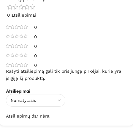
0 atsiliepimai
0
0
0
0
0
Rašyti atsiliepimą gali tik prisijungę pirkėjai, kurie yra
įsigiję šį produktą.
Atsiliepimai
Atsiliepimų dar nėra.