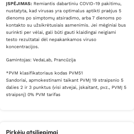
ĮSPĖJIMAS:
Remiantis dabartiniu COVID-19 pakitimu,
nustatyta, kad virusas yra optimalus aptikti praėjus 5
dienoms po simptomų atsiradimo, arba 7 dienoms po
kontakto su užsikrėtusiais asmenimis. Jei mėginiai bus
surinkti per vėlai, gali būti gauti klaidingai neigiami
testo rezultatai dėl nepakankamos viruso
koncentracijos.
Gamintojas:
VedaLab, Prancūzija
*PVM klasifikatoriaus kodas PVM51
Sandoriai, apmokestinami taikant PVMĮ 19 straipsnio 5
dalies 2 ir 3 punktus (visi atvejai, įskaitant, pvz., PVMĮ 5
straipsnį) 0% PVM tarifas
Pirkėjų atsiliepimai