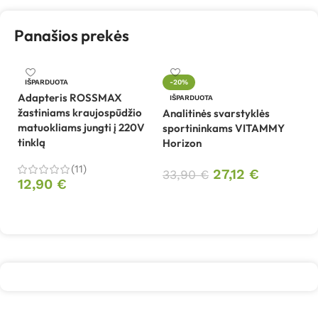
Panašios prekės
An
IŠPARDUOTA
-20%
V
Adapteris ROSSMAX
IŠPARDUOTA
(r
žastiniams kraujospūdžio
Analitinės svarstyklės
matuokliams jungti į 220V
sportininkams VITAMMY
5
tinklą
Horizon
(11)
27,12
€
33,90
€
12,90
€
Daugiau
Daugiau