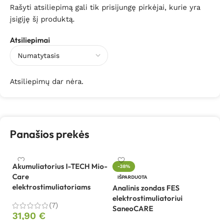
Rašyti atsiliepimą gali tik prisijungę pirkėjai, kurie yra
įsigiję šį produktą.
Atsiliepimai
Atsiliepimų dar nėra.
Panašios prekės
Akumuliatorius I-TECH Mio-
-38%
Care
Be
IŠPARDUOTA
elektrostimuliatoriams
el
Analinis zondas FES
mi
elektrostimuliatoriui
(7)
P
SaneoCARE
31,90
€