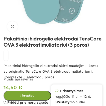
Spustelėkite, kad padidintumėte
Pakaitiniai hidrogelio elektrodai TensCare
OVA 3 elektrostimuliatoriui (3 poros)
Pakaitiniai hidrogelio elektrodai skirti naudojimui kartu
su originaliu TensCare OVA 3 elektrostimuliatoriumi.
Komplekte 3 elektrodų poros.
Pilnas aprašymas
14,50
€
Pristatysime:
Į krepšelį
rugpjūčio 11 d. – 12 d.
Pristatymo būdai
Pridėti prie norų sąrašo