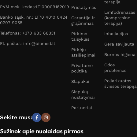
terapija
PVM mok. kodas:LT100009162019
Pristatymas
Limfodrenažas
Banko sąsk. nr.: LT70 4010 0424
Garantija ir
(kompresinė
0297 9055
grąžinimas
terapija)
Telefonas: +370 683 68331
Pirkimo
Inhaliacijos
taisyklės
El. paštas: info@biomed.lt
Gera savijauta
Pirkėjų
Burnos higiena
atsiliepimai
Odos
Privatumo
problemos
politika
Poliarizuotos
Slapukai
šviesos terapija
Slapukų
nustatymai
Partneriai
Sekite mus:
Sužinok apie nuolaidas pirmas