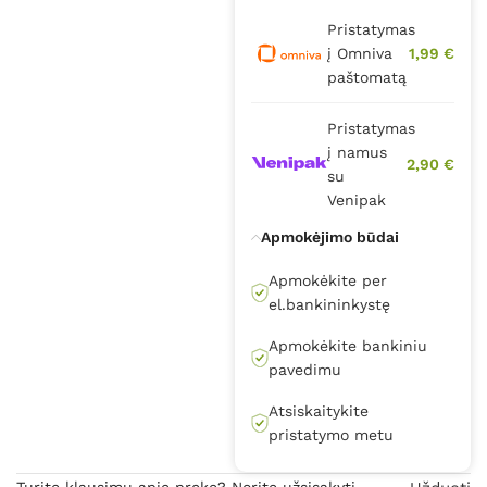
Pristatymas
į Omniva
1,99 €
paštomatą
Pristatymas
į namus
2,90 €
su
Venipak
Apmokėjimo būdai
Apmokėkite per
el.bankininkystę
Apmokėkite bankiniu
pavedimu
Atsiskaitykite
pristatymo metu
Turite klausimų apie prekę? Norite užsisakyti