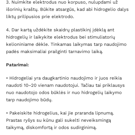
3. Nuimkite elektrodus nuo korpuso, nulupdami už
išorinių kraštų. Būkite atsargūs, kad abi hidrogelio dalys
liktų prilipusios prie elektrodo.
4. Dar kartą uždėkite skaidrų plastikinį įdėklą ant
hidrogelių ir laikykite elektrodus bei stimuliatorių
kelioniniame dėkle. Tinkamas laikymas tarp naudojimo
padės maksimaliai prailginti tarnavimo laiką.
Patarimai:
• Hidrogeliai yra daugkartinio naudojimo ir juos reikia
naudoti 10–20 vienam naudotojui. Tačiau tai priklausys
nuo naudotojo odos būklės ir nuo hidrogelių laikymo
tarp naudojimo būdų.
• Pakeiskite hidrogelius, kai jie praranda lipnumą.
Prastas ryšys su kūnu gali sukelti neveiksmingą
taikymą, diskomfortą ir odos sudirginimą.