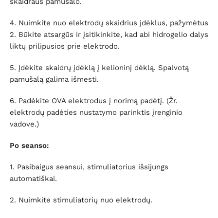
skaidraus pamušalo.
4. Nuimkite nuo elektrodų skaidrius įdėklus, pažymėtus
2. Būkite atsargūs ir įsitikinkite, kad abi hidrogelio dalys
liktų prilipusios prie elektrodo.
5. Įdėkite skaidrų įdėklą į kelioninį dėklą. Spalvotą
pamušalą galima išmesti.
6. Padėkite OVA elektrodus į norimą padėtį. (Žr.
elektrodų padėties nustatymo parinktis įrenginio
vadove.)
Po seanso:
1. Pasibaigus seansui, stimuliatorius išsijungs
automatiškai.
2. Nuimkite stimuliatorių nuo elektrodų.