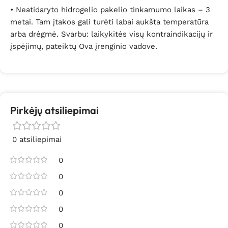
• Neatidaryto hidrogelio pakelio tinkamumo laikas – 3
metai. Tam įtakos gali turėti labai aukšta temperatūra
arba drėgmė. Svarbu: laikykitės visų kontraindikacijų ir
įspėjimų, pateiktų Ova įrenginio vadove.
Pirkėjų atsiliepimai
0 atsiliepimai
0
0
0
0
0