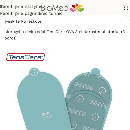
Pereiti prie naršymo
Pereiti prie pagrindinio turinio
Pradžia
»
Elektrostimuliacijai (TENS / EMS)
»
Pakaitiniai
hidrogelio elektrodai TensCare OVA 3 elektrostimuliatoriui (3
poros)