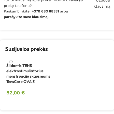
Užduoti
prekę telefonu?
klausimą
Paskambinkite:
+370 683 68331
arba
parašykite savo klausimą.
Susijusios prekės
Šildantis TENS
elektrostimuliatorius
menstruacijų skausmams
TensCare OVA 3
82,00
€
Į krepšelį