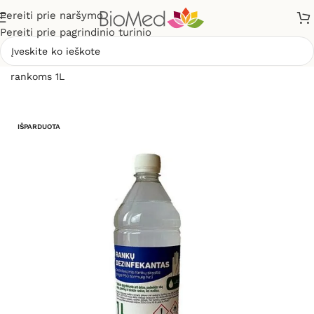
Pereiti prie naršymo
Pereiti prie pagrindinio turinio
Pradžia
»
Sveikatos priežiūrai
»
Dezinfekcinis skystis
rankoms 1L
IŠPARDUOTA