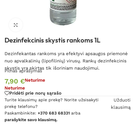
Spustelėkite, kad padidintumėte
Dezinfekcinis skystis rankoms 1L
Dezinfekantas rankoms yra efektyvi apsaugos priemonė
nuo apvalkalinių (lipofilinių) virusų. Rankų dezinfekcinis
skystis yra skirtas tik išoriniam naudojimui.
Pilnas aprašymas
7,90
€
Neturime
Neturime
Pridėti prie norų sąrašo
Turite klausimų apie prekę? Norite užsisakyti
Užduoti
prekę telefonu?
klausimą
Paskambinkite:
+370 683 68331
arba
parašykite savo klausimą.