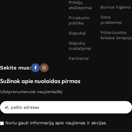
Pirkėjų
Burnos higiena
atsiliepimai
Odos
Privatumo
problemos
politika
Poliarizuotos
Slapukai
šviesos terapija
Slapukų
nustatymai
Partneriai
Sekite mus:
Sužinok apie nuolaidas pirmas
Užsiprenumeruok naujienlaiškį
Noriu gauti informaciją apie naujienas ir akcijas.