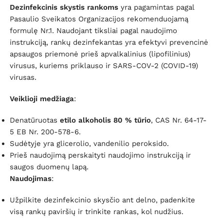
Dezinfekcinis skystis rankoms
yra pagamintas pagal
Pasaulio Sveikatos Organizacijos rekomenduojamą
formulę Nr.1. Naudojant tiksliai pagal naudojimo
instrukciją, rankų dezinfekantas yra efektyvi prevencinė
apsaugos priemonė prieš apvalkalinius (lipofilinius)
virusus, kuriems priklauso ir SARS-COV-2 (COVID-19)
virusas.
Veiklioji medžiaga
:
Denatūruotas
etilo alkoholis 80 % tūrio
, CAS Nr. 64-17-
5 EB Nr. 200-578-6.
Sudėtyje yra glicerolio, vandenilio peroksido.
Prieš naudojimą perskaityti naudojimo instrukciją ir
saugos duomenų lapą.
Naudojimas
:
Užpilkite dezinfekcinio skysčio ant delno, padenkite
visą rankų paviršių ir trinkite rankas, kol nudžius.