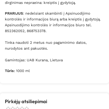
dirginimas nepraeina: kreiptis į gydytoją.
PRARIJUS
: nedelsiant skambinti į Apsinuodijimo
kontrolės ir informacijos biurą arba kreiptis į gydytoją.
Apsinuodijimo kontrolės ir informacijos biuro tel.
852362052, 868753378.
Tinka naudoti 2 metus nuo pagaminimo datos,
nurodytos ant pakuotės.
Gamintojas: UAB Kurana, Lietuva
Tūris:
1000 ml
Pirkėjų atsiliepimai