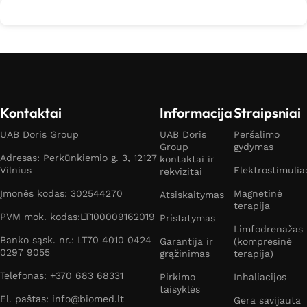
Kontaktai
Informacija
Straipsniai
UAB Doris Group
UAB Doris
Peršalimo
Group
gydymas
Adresas: Perkūnkiemio g. 3, 12127
kontaktai ir
Vilnius
Elektrostimulia
rekvizitai
Įmonės kodas: 302544270
Magnetinė
Atsiskaitymas
terapija
PVM mok. kodas:LT100009162019
Pristatymas
Limfodrenažas
Banko sąsk. nr.: LT70 4010 0424
Garantija ir
(kompresinė
0297 9055
grąžinimas
terapija)
Telefonas: +370 683 68331
Pirkimo
Inhaliacijos
taisyklės
El. paštas: info@biomed.lt
Gera savijauta