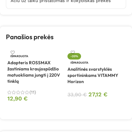
Ačiū už laiku pristatomas ir kokybiškas prekes
Panašios prekės
An
IŠPARDUOTA
-20%
V
Adapteris ROSSMAX
IŠPARDUOTA
(r
žastiniams kraujospūdžio
Analitinės svarstyklės
matuokliams jungti į 220V
sportininkams VITAMMY
5
tinklą
Horizon
(11)
27,12
€
33,90
€
12,90
€
Daugiau
Daugiau