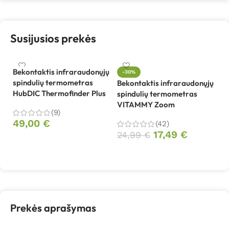
Susijusios prekės
Bekontaktis infraraudonųjų
-30%
spindulių termometras
Bekontaktis infraraudonųjų
Pi
HubDIC Thermofinder Plus
spindulių termometras
C
VITAMMY Zoom
(9)
49,00
€
(42)
2
17,49
€
24,99
€
Į krepšelį
Į krepšelį
Prekės aprašymas