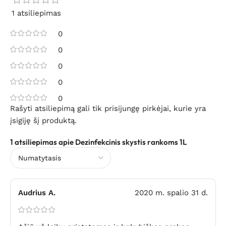
1 atsiliepimas
0
0
0
0
0
Rašyti atsiliepimą gali tik prisijungę pirkėjai, kurie yra
įsigiję šį produktą.
1 atsiliepimas apie
Dezinfekcinis skystis rankoms 1L
Audrius A.
2020 m. spalio 31 d.