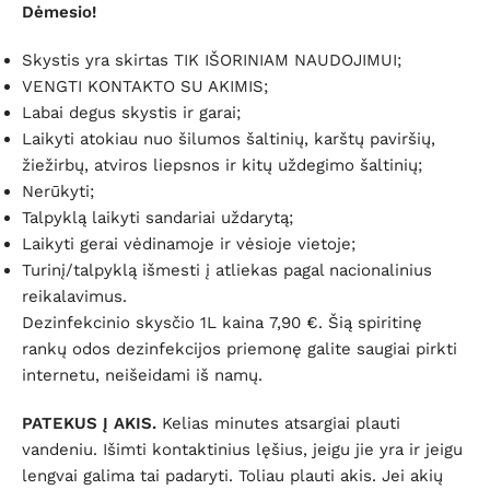
Dėmesio!
Skystis yra skirtas TIK IŠORINIAM NAUDOJIMUI;
VENGTI KONTAKTO SU AKIMIS;
Labai degus skystis ir garai;
Laikyti atokiau nuo šilumos šaltinių, karštų paviršių,
žiežirbų, atviros liepsnos ir kitų uždegimo šaltinių;
Nerūkyti;
Talpyklą laikyti sandariai uždarytą;
Laikyti gerai vėdinamoje ir vėsioje vietoje;
Turinį/talpyklą išmesti į atliekas pagal nacionalinius
reikalavimus.
Dezinfekcinio skysčio 1L kaina 7,90 €. Šią spiritinę
rankų odos dezinfekcijos priemonę galite saugiai pirkti
internetu, neišeidami iš namų.
PATEKUS Į AKIS.
Kelias minutes atsargiai plauti
vandeniu. Išimti kontaktinius lęšius, jeigu jie yra ir jeigu
lengvai galima tai padaryti. Toliau plauti akis.
Jei akių