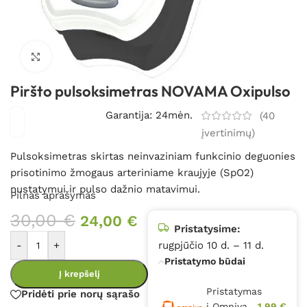
Spustelėkite, kad padidintumėte
Piršto pulsoksimetras NOVAMA Oxipulso
Garantija: 24mėn.
(
40
įvertinimų)
Pulsoksimetras skirtas neinvaziniam funkcinio deguonies
prisotinimo žmogaus arteriniame kraujyje (SpO2)
nustatymui ir pulso dažnio matavimui.
Pilnas aprašymas
30,00
€
24,00
€
Pristatysime:
-
+
rugpjūčio 10 d. – 11 d.
Pristatymo būdai
Į krepšelį
Pristatymas
Pridėti prie norų sąrašo
į Omniva
1,99 €