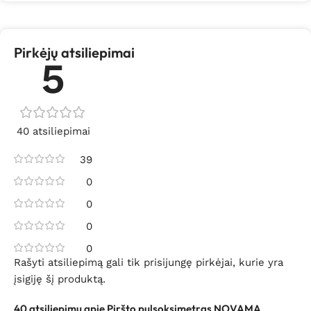
Pirkėjų atsiliepimai
5
40 atsiliepimai
39
0
0
0
0
Rašyti atsiliepimą gali tik prisijungę pirkėjai, kurie yra
įsigiję šį produktą.
40 atsiliepimų apie
Piršto pulsoksimetras NOVAMA