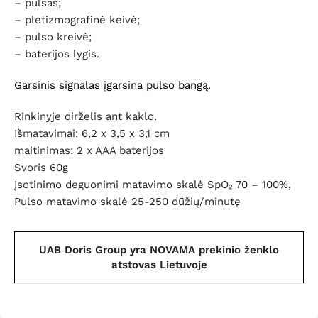
– pulsas;
– pletizmografinė keivė;
– pulso kreivė;
– baterijos lygis.
Garsinis signalas įgarsina pulso bangą.
Rinkinyje dirželis ant kaklo.
Išmatavimai: 6,2 x 3,5 x 3,1 cm
maitinimas: 2 x AAA baterijos
Svoris 60g
Įsotinimo deguonimi matavimo skalė SpO₂ 70 – 100%,
Pulso matavimo skalė 25-250 dūžių/minutę
UAB Doris Group yra NOVAMA prekinio ženklo
atstovas Lietuvoje