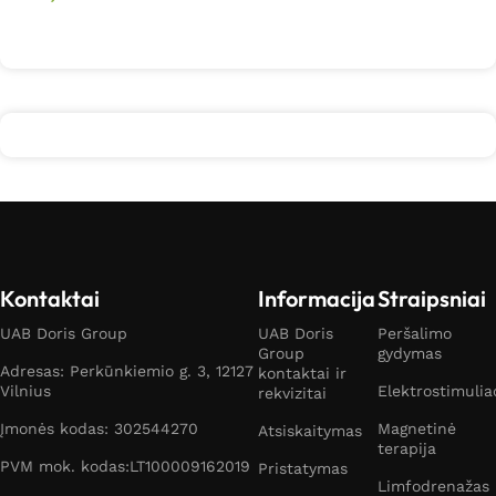
Daugiau
Kontaktai
Informacija
Straipsniai
UAB Doris Group
UAB Doris
Peršalimo
Group
gydymas
Adresas: Perkūnkiemio g. 3, 12127
kontaktai ir
Vilnius
Elektrostimulia
rekvizitai
Įmonės kodas: 302544270
Magnetinė
Atsiskaitymas
terapija
PVM mok. kodas:LT100009162019
Pristatymas
Limfodrenažas