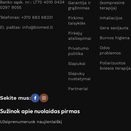
Banko sąsk. nr.: LT70 4010 0424
Garantija ir
(kompresinė
0297 9055
grąžinimas
terapija)
Telefonas: +370 683 68331
Pirkimo
Inhaliacijos
taisyklės
El. paštas: info@biomed.lt
Gera savijauta
Pirkėjų
Burnos higiena
atsiliepimai
Odos
Privatumo
problemos
politika
Poliarizuotos
Slapukai
šviesos terapija
Slapukų
nustatymai
Partneriai
Sekite mus:
Sužinok apie nuolaidas pirmas
Užsiprenumeruok naujienlaiškį