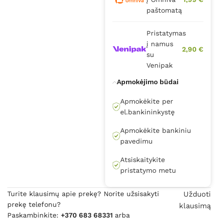
paštomatą
Pristatymas
į namus
2,90 €
su
Venipak
Apmokėjimo būdai
Apmokėkite per
el.bankininkystę
Apmokėkite bankiniu
pavedimu
Atsiskaitykite
pristatymo metu
Turite klausimų apie prekę? Norite užsisakyti
Užduoti
prekę telefonu?
klausimą
Paskambinkite:
+370 683 68331
arba