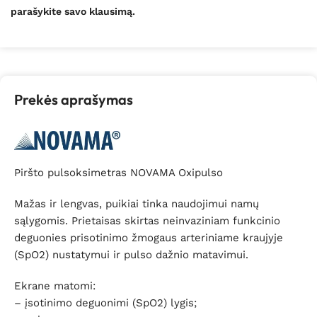
parašykite savo klausimą.
Prekės aprašymas
Piršto pulsoksimetras NOVAMA Oxipulso
Mažas ir lengvas, puikiai tinka naudojimui namų
sąlygomis. Prietaisas skirtas neinvaziniam funkcinio
deguonies prisotinimo žmogaus arteriniame kraujyje
(SpO2) nustatymui ir pulso dažnio matavimui.
Ekrane matomi:
– įsotinimo deguonimi (SpO2) lygis;