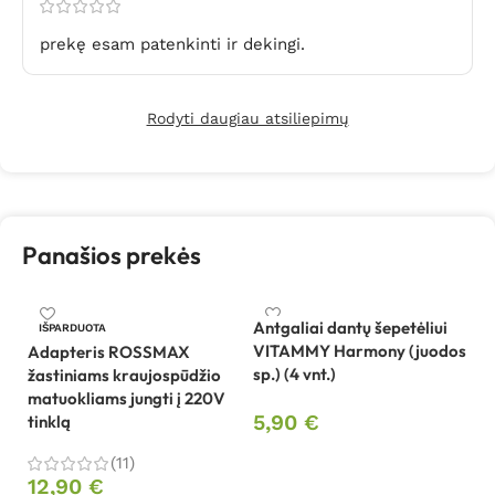
prekę esam patenkinti ir dekingi.
Rodyti daugiau atsiliepimų
Panašios prekės
Antgaliai dantų šepetėliui
An
IŠPARDUOTA
VITAMMY Harmony (juodos
V
Adapteris ROSSMAX
sp.) (4 vnt.)
(r
žastiniams kraujospūdžio
matuokliams jungti į 220V
5,90
€
5
tinklą
Į krepšelį
(11)
12,90
€