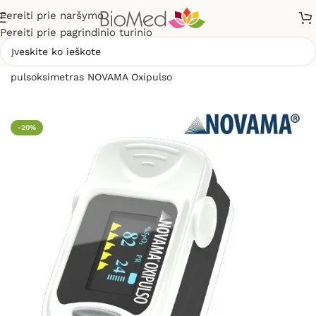
Pereiti prie naršymo
Pereiti prie pagrindinio turinio
Pradžia
»
Sveikatos priežiūrai
»
Pulsoksimetrai
»
Piršto
pulsoksimetras NOVAMA Oxipulso
-20%