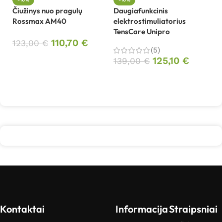
le
Čiužinys nuo pragulų
Daugiafunkcinis
Rossmax AM40
elektrostimuliatorius
TensCare Unipro
8
110,70
€
123,00
€
(5)
Į krepšelį
125,10
€
139,00
€
Į krepšelį
Kontaktai
Informacija
Straipsniai