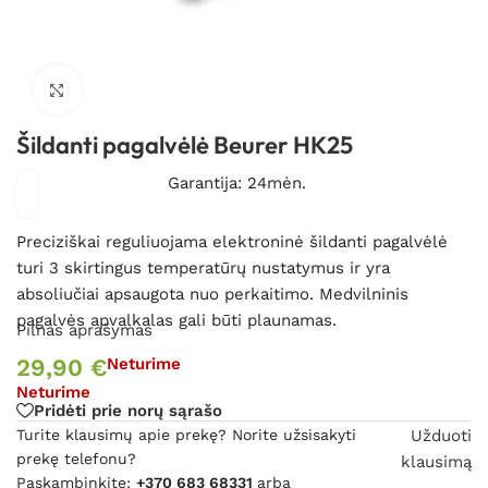
Spustelėkite, kad padidintumėte
Šildanti pagalvėlė Beurer HK25
Garantija: 24mėn.
Preciziškai reguliuojama elektroninė šildanti pagalvėlė
turi 3 skirtingus temperatūrų nustatymus ir yra
absoliučiai apsaugota nuo perkaitimo. Medvilninis
pagalvės apvalkalas gali būti plaunamas.
Pilnas aprašymas
29,90
€
Neturime
Neturime
Pridėti prie norų sąrašo
Turite klausimų apie prekę? Norite užsisakyti
Užduoti
prekę telefonu?
klausimą
Paskambinkite:
+370 683 68331
arba