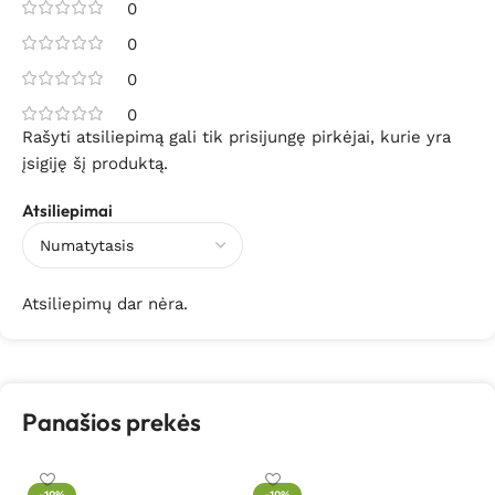
0
0
0
0
Rašyti atsiliepimą gali tik prisijungę pirkėjai, kurie yra
įsigiję šį produktą.
Atsiliepimai
Atsiliepimų dar nėra.
Panašios prekės
In
-10%
-10%