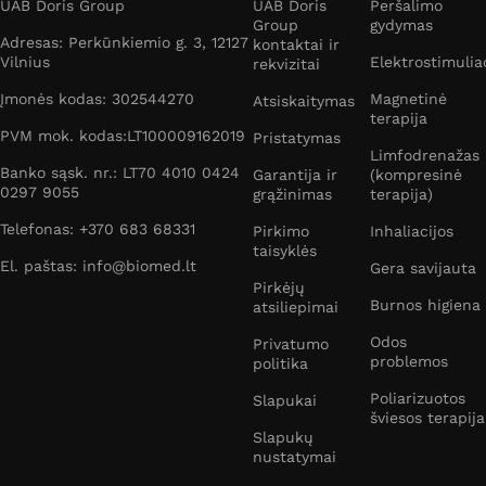
UAB Doris Group
UAB Doris
Peršalimo
Group
gydymas
Adresas: Perkūnkiemio g. 3, 12127
kontaktai ir
Vilnius
Elektrostimulia
rekvizitai
Įmonės kodas: 302544270
Magnetinė
Atsiskaitymas
terapija
PVM mok. kodas:LT100009162019
Pristatymas
Limfodrenažas
Banko sąsk. nr.: LT70 4010 0424
Garantija ir
(kompresinė
0297 9055
grąžinimas
terapija)
Telefonas: +370 683 68331
Pirkimo
Inhaliacijos
taisyklės
El. paštas: info@biomed.lt
Gera savijauta
Pirkėjų
Burnos higiena
atsiliepimai
Odos
Privatumo
problemos
politika
Poliarizuotos
Slapukai
šviesos terapija
Slapukų
nustatymai