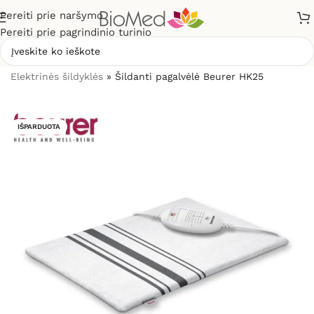
Pereiti prie naršymo
Pereiti prie pagrindinio turinio
Pradžia
»
Sveikatos priežiūrai
»
Šildytuvai, šildyklės
»
Elektrinės šildyklės
»
Šildanti pagalvėlė Beurer HK25
IŠPARDUOTA