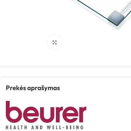
Spustelėkite, kad padidintumėte
Prekės aprašymas