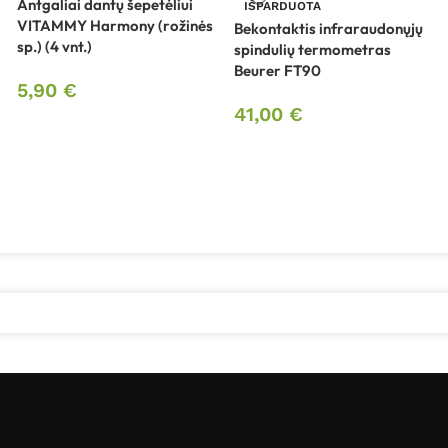
Antgaliai dantų šepetėliui
IŠPARDUOTA
VITAMMY Harmony (rožinės
Bekontaktis infraraudonųjų
sp.) (4 vnt.)
spindulių termometras
Beurer FT90
5,90
€
41,00
€