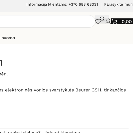
Informacija klientams: +370 683 68331
Parašykite mu
0,00
ių nuoma
1
mėn.
ės elektroninės vonios svarstyklės Beurer GS11, tinkančios
kyti prekę telefonu?
Užduoti klausimą