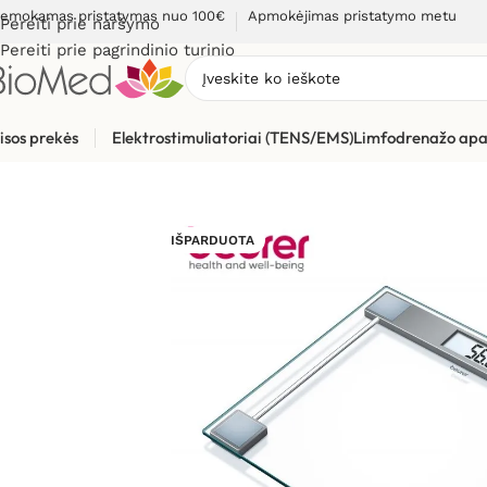
emokamas pristatymas nuo 100€
Apmokėjimas pristatymo metu
Pereiti prie naršymo
Pereiti prie pagrindinio turinio
isos prekės
Elektrostimuliatoriai (TENS/EMS)
Limfodrenažo apa
Pradžia
»
Sveikatos priežiūrai
»
Svarstyklės, kūno masės analiz
IŠPARDUOTA