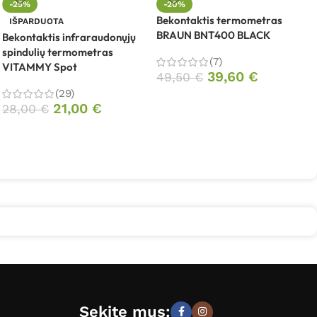
E
-25%
-20%
v
Bekontaktis termometras
IŠPARDUOTA
M
BRAUN BNT400 BLACK
Bekontaktis infraraudonųjų
spindulių termometras
(7)
VITAMMY Spot
39,60
€
49,50
€
(29)
21,00
€
28,00
€
Sekite mus: