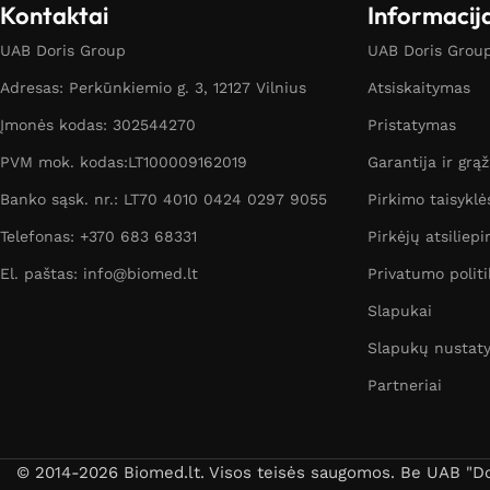
Kontaktai
Informacij
UAB Doris Group
UAB Doris Group 
Adresas: Perkūnkiemio g. 3, 12127 Vilnius
Atsiskaitymas
Įmonės kodas: 302544270
Pristatymas
PVM mok. kodas:LT100009162019
Garantija ir grą
Banko sąsk. nr.: LT70 4010 0424 0297 9055
Pirkimo taisyklė
Telefonas: +370 683 68331
Pirkėjų atsiliepi
El. paštas: info@biomed.lt
Privatumo politi
Slapukai
Slapukų nustat
Partneriai
© 2014-2026 Biomed.lt. Visos teisės saugomos. Be UAB "Dori