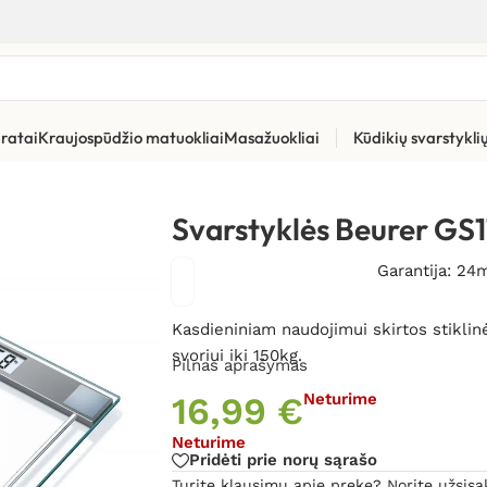
ratai
Kraujospūdžio matuokliai
Masažuokliai
Kūdikių svarstykl
atoriai
»
Svarstyklės Beurer GS11
Svarstyklės Beurer GS1
Garantija: 24
Kasdieniniam naudojimui skirtos stiklin
svoriui iki 150kg.
Pilnas aprašymas
16,99
€
Neturime
Neturime
Pridėti prie norų sąrašo
Turite klausimų apie prekę? Norite užsisa