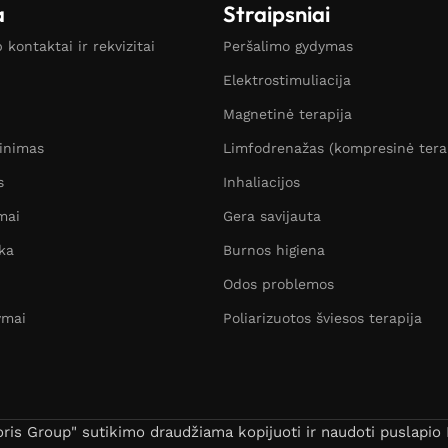
a
Straipsniai
kontaktai ir rekvizitai
Peršalimo gydymas
Elektrostimuliacija
Magnetinė terapija
žinimas
Limfodrenažas (kompresinė tera
s
Inhaliacijos
mai
Gera savijauta
ka
Burnos higiena
Odos problemos
ymai
Poliarizuotos šviesos terapija
s Group" sutikimo draudžiama kopijuoti ir naudoti puslapio B