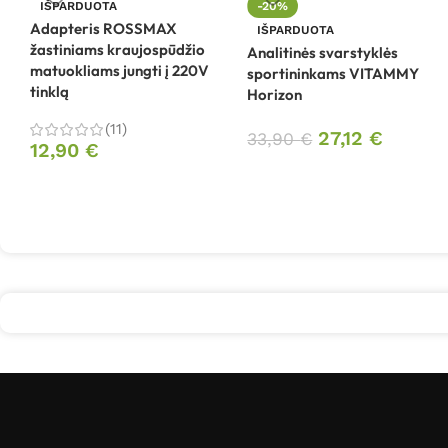
IŠPARDUOTA
-20%
Adapteris ROSSMAX
IŠPARDUOTA
žastiniams kraujospūdžio
Analitinės svarstyklės
matuokliams jungti į 220V
sportininkams VITAMMY
tinklą
Horizon
(11)
27,12
€
33,90
€
12,90
€