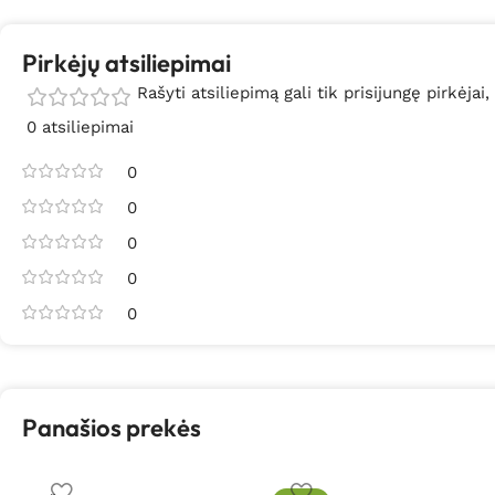
Pirkėjų atsiliepimai
Rašyti atsiliepimą gali tik prisijungę pirkėjai,
0 atsiliepimai
0
0
0
0
0
Panašios prekės